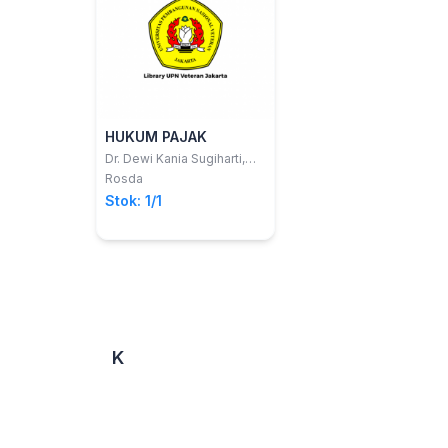
HUKUM PAJAK
Dr. Dewi Kania Sugiharti,
S.H., M.H.; dkk
Rosda
Stok: 1/1
K