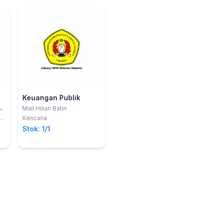
Keuangan Publik
al
Mail Hilian Batin
Kencana
Stok: 1/1
n