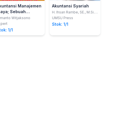
kuntansi Manajemen
Akuntansi Syariah
iaya; Sebuah
H. Ihsan Rambe, SE., M.Si.;
Kusmilawaty, SE., M.Ak.
engantar
rmanto Witjaksono
UMSU Press
xpert
Stok: 1/1
tok: 1/1