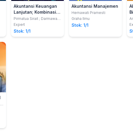
Akuntansi Keuangan
Akuntansi Manajemen
A
Lanjutan; Kombinasi
B
Hernawati Pramesti
Bisnis dan
P
Pirmatua Sirait ; Darmawan
Graha Ilmu
A
Sriyanto
Perusahaan Induk dan
Expert
E
Stok: 1/1
Anak
Stok: 1/1
S
H
n,