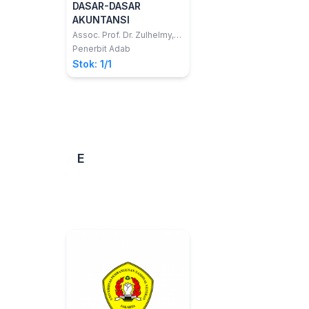
DASAR-DASAR
AKUNTANSI
Assoc. Prof. Dr. Zulhelmy,
S.E., M.Si., Ak, CA.,ACPA Dr.
Penerbit Adab
Suhendi, SE., MA
Stok: 1/1
E