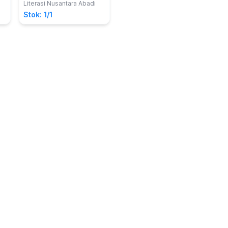
PhD.; Armini Ningsih, S.E.,
Literasi Nusantara Abadi
M.M.
Stok: 1/1