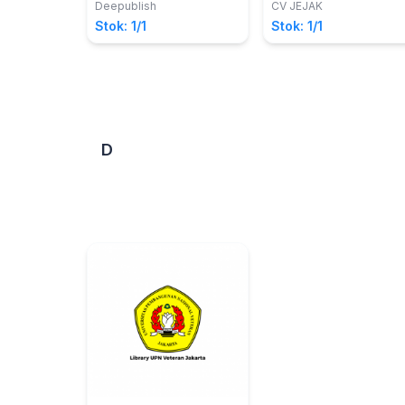
dan Reza Muliasari
Deepublish
CV JEJAK
Stok: 1/1
Stok: 1/1
D