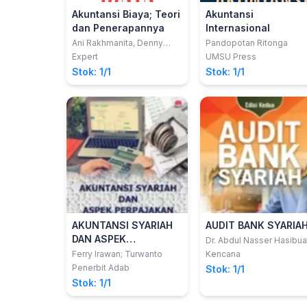
Akuntansi Biaya; Teori
Akuntansi
dan Penerapannya
Internasional
Ani Rakhmanita, Denny
Pandopotan Ritonga
Erica
Expert
UMSU Press
Stok: 1/1
Stok: 1/1
AKUNTANSI SYARIAH
AUDIT BANK SYARIA
DAN ASPEK
Dr. Abdul Nasser Hasibua
S.E., M.Si.
PERPAJAKAN
Ferry Irawan; Turwanto
Kencana
Penerbit Adab
Stok: 1/1
Stok: 1/1