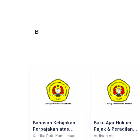
B
Bahasan Kebijakan
Buku Ajar Hukum
Perpajakan atas
Pajak & Peradilan
Deviden di Indonesia
Pajak
Kartika Putri Kumalasari
Ardison Asri