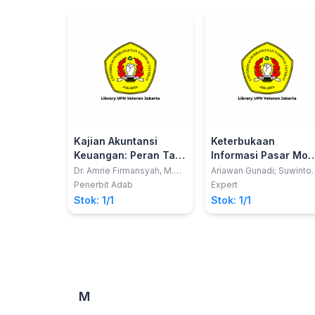
Kajian Akuntansi
Keterbukaan
Keuangan: Peran Tata
Informasi Pasar Mod
Kelola Perusahaan
Ditinjau dari
Dr. Amrie Firmansyah, M.Ak;
Ariawan Gunadi; Suwinto
Riska Septiana Estutik,
Johan
Dalam Kinerja
Perspektif
Penerbit Adab
Expert
S.Tr.Ak.
Tanggung Jawab
Perundang-undanga
Stok: 1/1
Stok: 1/1
Lingkungan,Pengungkapan
Tanggung Jawab
Sosial, Agresivitas
Pajak
M