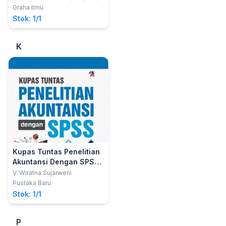
Ubaidillah, SAg., M.M.
Graha Ilmu
Stok: 1/1
K
Kupas Tuntas Penelitian
Akuntansi Dengan SPSS
Edisi Lengkap / Pustaka
V. Wiratna Sujarweni
Baru Press
Pustaka Baru
Stok: 1/1
P