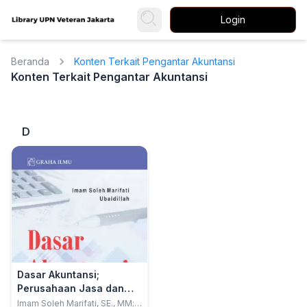
Login
Beranda
Konten Terkait Pengantar Akuntansi
Konten Terkait Pengantar Akuntansi
D
Dasar Akuntansi;
Perusahaan Jasa dan
Dagang
Imam Soleh Marifati, SE., MM;