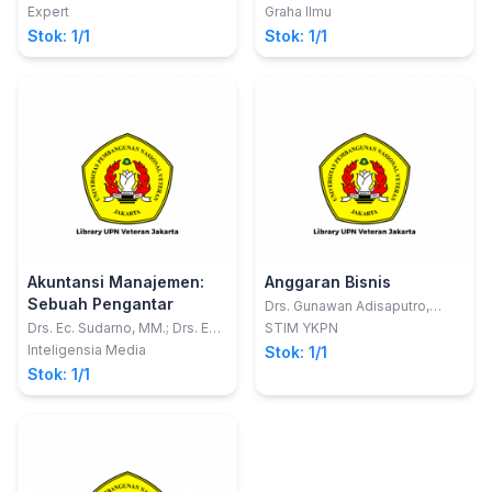
Expert
Graha Ilmu
Stok: 1/1
Stok: 1/1
Akuntansi Manajemen:
Anggaran Bisnis
Sebuah Pengantar
Drs. Gunawan Adisaputro,
M.B.A.
Drs. Ec. Sudarno, MM.; Drs. Ec.
STIM YKPN
H. Ruslan Shomad, MM.; Erwin
Inteligensia Media
Stok: 1/1
Syahputra, SE., MM.
Stok: 1/1