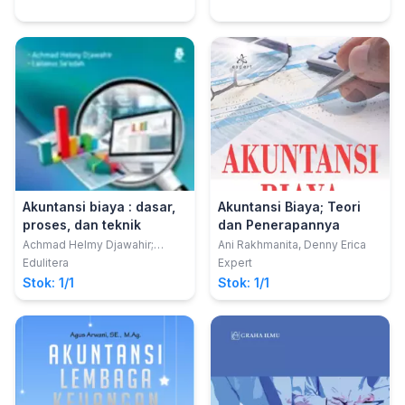
Akuntansi biaya : dasar,
Akuntansi Biaya; Teori
proses, dan teknik
dan Penerapannya
Achmad Helmy Djawahir;
Ani Rakhmanita, Denny Erica
Lailatus Sa'adah
Edulitera
Expert
Stok: 1/1
Stok: 1/1