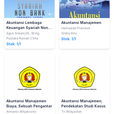
Akuntansi Lembaga
Akuntansi Manajemen
Keuangan Syariah Non
Hernawati Pramesti
Bank (Adopsi IFRS)
Agus Arwani,SE., M.Ag.
Graha Ilmu
Pustaka Rumah C1nta
Stok: 1/1
Stok: 1/1
Akuntansi Manajemen
Akuntansi Manajemen;
Biaya; Sebuah Pengantar
Pendekatan Studi Kasus
Armanto Witjaksono
Tri Widyastuti