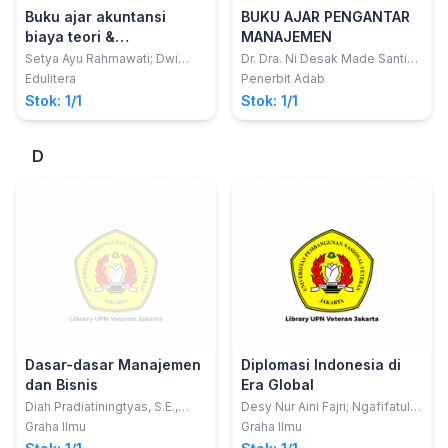
Buku ajar akuntansi
BUKU AJAR PENGANTAR
biaya teori &
MANAJEMEN
implementasi
Setya Ayu Rahmawati; Dwi
Dr. Dra. Ni Desak Made Santi
Narullia; Abdul Ghofar
Diwyarthi, M.Si; I Wayan Adi
Edulitera
Penerbit Adab
Pratama, S.Tr.Par., M.Par; Renny
Stok: 1/1
Stok: 1/1
Lubis, S.T, M.M; Marlina, SE.,
MM Dkk
D
Dasar-dasar Manajemen
Diplomasi Indonesia di
dan Bisnis
Era Global
Diah Pradiatiningtyas, S.E.,
Desy Nur Aini Fajri; Ngafifatul
M.Sc.; Chriswardana Bayu
Khanafi; Septini Manik; Dinda
Graha Ilmu
Graha Ilmu
Dewa, SE., M.Sc.
Afrina Marfirah