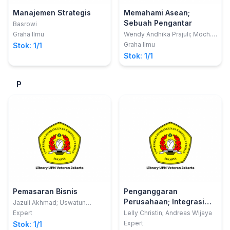
Manajemen Strategis
Memahami Asean;
Sebuah Pengantar
Basrowi
Graha Ilmu
Wendy Andhika Prajuli; Moch.
Faisal Karim
Graha Ilmu
Stok: 1/1
Stok: 1/1
P
Pemasaran Bisnis
Penganggaran
Perusahaan; Integrasi
Jazuli Akhmad; Uswatun
Chasanah
Teori dan Praktek
Expert
Lelly Christin; Andreas Wijaya
Expert
Stok: 1/1