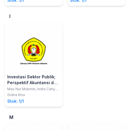
Stok: 1/1
Stok: 1/1
I
Investasi Sektor Publik;
Perspektif Akuntansi dan
Pelayanan Pemerintah
Mas Nur Mukmin, Indra Cahya
Kusuma, Farizka Susandra
Daerah
Graha Ilmu
Stok: 1/1
M