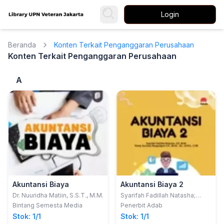
Login
Beranda
Konten Terkait Penganggaran Perusahaan
Konten Terkait Penganggaran Perusahaan
A
Akuntansi Biaya
Akuntansi Biaya 2
Dr. Nuuridha Matiin, S.S.T., M.M.
Syarifah Fadillah Natasha;
Thetty Surienty Rajagukguk
Bintang Semesta Media
Penerbit Adab
Stok: 1/1
Stok: 1/1