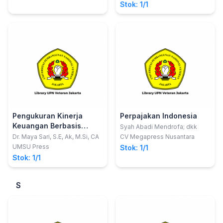
Stok: 1/1
Pengukuran Kinerja
Perpajakan Indonesia
Keuangan Berbasis
Syah Abadi Mendrofa; dkk
GoodCorporate
Dr. Maya Sari, S.E, Ak, M.Si, CA
CV Megapress Nusantara
Governance
UMSU Press
Stok: 1/1
Stok: 1/1
S