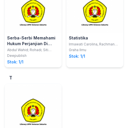
Serba-Serbi Memahami
Statistika
Hukum Perjanjian Di
Irmawati Carolina, Rachman
Komarudin, Kresna Ramanda
Indonesia
Abdul Wahid; Rohadi; Siti
Graha Ilmu
Malikhatun Badriyah
Deepublish
Stok: 1/1
Stok: 1/1
T