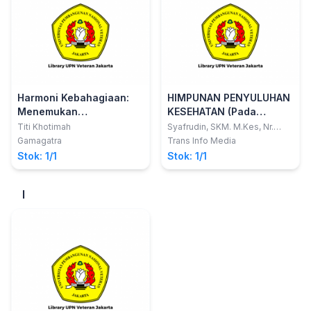
Harmoni Kebahagiaan:
HIMPUNAN PENYULUHAN
Menemukan
KESEHATAN (Pada
Keseimbangan melalui
Remaja, Keluarga, Lans a
Titi Khotimah
Syafrudin, SKM. M.Kes, Nr.
Karningsih, SKp.M.Kes,
Perilaku Sopan Santun
dan Masyarakat)
Gamagatra
Trans Info Media
Mardiana Dairi, SPd
Stok: 1/1
Stok: 1/1
I