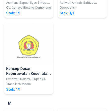
Asmiana Saputri Ilyas S.Kep.
Asriwati Amirah; Safrizal
Ns. M.Kes.; dkk
Ahmaruddin
CV. Cahaya Bintang Cemerlang
Deepublish
Stok: 1/1
Stok: 1/1
Konsep Dasar
Keperawatan Kesehatan
Jiwa
Ermawati Dalami, S.Kp; dkk.
Trans Info Media
Stok: 1/1
M