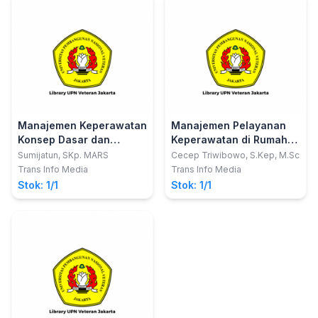
Manajemen Keperawatan
Manajemen Pelayanan
Konsep Dasar dan
Keperawatan di Rumah
Aplikasi Pengambilan
Sakit
Sumijatun, SKp. MARS
Cecep Triwibowo, S.Kep, M.Sc
Keputusan Klinis
Trans Info Media
Trans Info Media
Stok: 1/1
Stok: 1/1