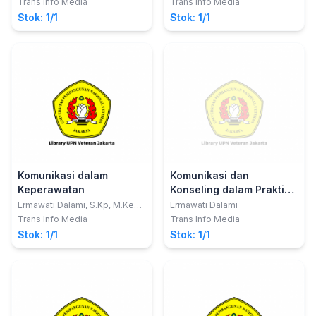
Pendekatan Mind
(MPKP), Komunikasi
Trans Info Media
Trans Info Media
Anam, S.Kep., M.Kep.
Mapping SDKI, SLKI dan
Efektif, Komunikasi
Stok: 1/1
Stok: 1/1
SIKI
Terapeutik, Dokumentasi
Keperawatan, Proses
Keperawatan
Komunikasi dalam
Komunikasi dan
Keperawatan
Konseling dalam Praktik
Kebidanan
Ermawati Dalami, S.Kp, M.Kes.;
Ermawati Dalami
Widya Sepalanita, S.Kep.,
Trans Info Media
Trans Info Media
Ners., M.Kep., Sp. KMB.
Stok: 1/1
Stok: 1/1