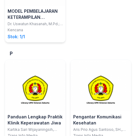
MODEL PEMBELAJARAN
KETERAMPILAN
BERBICARAANAK USIA
Dr. Uswatun Khasanah, M.Pd.;
Prof. Dr. Mohammad Atwi
DINI MENGGUNAKAN BIG
Kencana
Suparman, M.Sc.; Prof. Dr. H.
BOOK
Stok: 1/1
Basuki Wibawa
P
Panduan Lengkap Praktik
Pengantar Komunikasi
Klinik Keperawatan Jiwa
Kesehatan
Kartika Sari Wijayaningsih,
Aris Prio Agus Santoso, SH.,
S.Kep.,Ners
MH.Kes.; Tatiana Siska
Trans Info Media
Trans Info Media