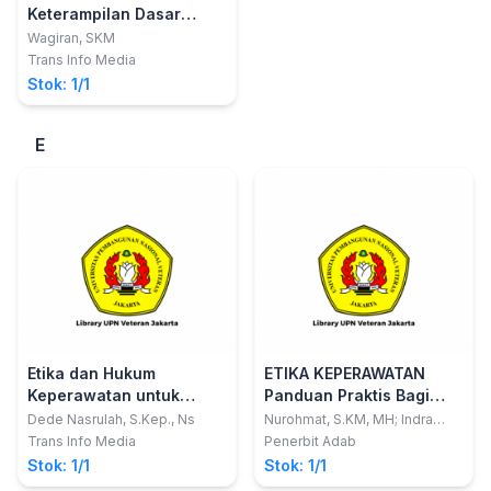
Keterampilan Dasar
untuk Mahasiswa
Wagiran, SKM
Keperawatan dan
Trans Info Media
Kebidanan
Stok: 1/1
E
Etika dan Hukum
ETIKA KEPERAWATAN
Keperawatan untuk
Panduan Praktis Bagi
Mahasiswa dan Praktisi
Perawat dan Mahasiswa
Dede Nasrulah, S.Kep., Ns
Nurohmat, S.KM, MH; Indra
Ruswadi, S.Kep., Ns., MPH,
Keperawatan
Keperawatan Dalam
Trans Info Media
Penerbit Adab
DNM
Bertindak dan
Stok: 1/1
Stok: 1/1
Berperilaku