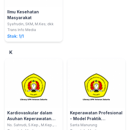
Ilmu Kesehatan
Masyarakat
Syafrudin, SKM, M.Kes; dkk
Trans Info Media
Stok: 1/1
K
Kardiovaskular dalam
Keperawatan Profesional
Asuhan Keperawatan
- Model Praktik
Medikal Bedah - dengan
Keperawatan Profesional
Ns. Sahrudi, S.Kep., M.Kep.,
Santa Manurung
Sp.Kep.MB.; Ns. Akhyarul