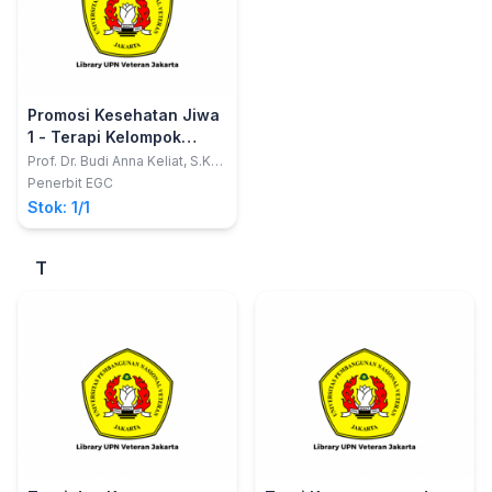
Promosi Kesehatan Jiwa
1 - Terapi Kelompok
Terapeutik
Prof. Dr. Budi Anna Keliat, S.Kp.,
M.App.Sc.; dkk
Penerbit EGC
Stok: 1/1
T