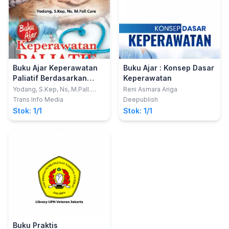
Buku Ajar Keperawatan
Buku Ajar : Konsep Dasar
Paliatif Berdasarkan
Keperawatan
Kurikulum AIPNI 2015
Yodang, S.Kep, Ns, M.Pall.
Reni Asmara Ariga
Care
Trans Info Media
Deepublish
Stok: 1/1
Stok: 1/1
Buku Praktis