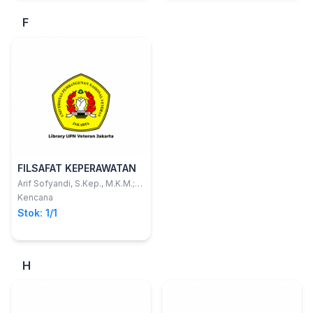
F
FILSAFAT KEPERAWATAN
Arif Sofyandi, S.Kep., M.K.M.;
Ns. Junaidin, S.Kep., M.K.M.
Kencana
Stok: 1/1
H