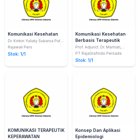
Komunikasi Kesehatan
Komunikasi Kesehatan
Berbasis Terapeutik
Dr. Kinkin Yuliaty Subarsa Putri,
M.Si., CICS., CPR.; Dr. Elisabeth
Rajawali Pers
Prof. Adjunct. Dr. Marniati,
Nugraheni P, M.Si., CICS; Dr.
M.Kes.
PT RajaGrafindo Persada
Stok: 1/1
Saparuddin MukHTAR, M.Si
Stok: 1/1
KOMUNIKASI TERAPEUTIK
Konsep Dan Aplikasi
KEPERAWATAN
Epidemiologi