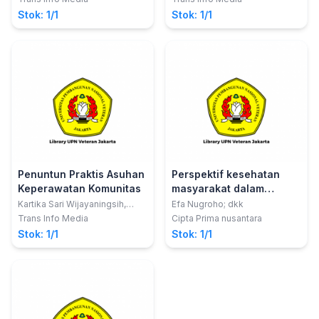
Wardani, S.Farm., M.Farm.
Stok: 1/1
Stok: 1/1
Penuntun Praktis Asuhan
Perspektif kesehatan
Keperawatan Komunitas
masyarakat dalam
manajemen bencana
Kartika Sari Wijayaningsih,
Efa Nugroho; dkk
S.Kep.,Ners
Trans Info Media
Cipta Prima nusantara
Stok: 1/1
Stok: 1/1