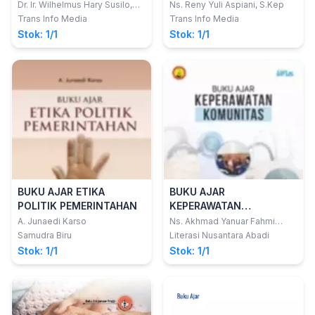
Medikal Bedah pada Ilmu
Jilid 1 (Aplikasi NANDA,
Dr. Ir. Wilhelmus Hary Susilo,
Ns. Reny Yuli Aspiani, S.Kep
MM, IAI; Prof. Dr. M. Havidz
Keperawatan dengan
NIC dan NOC)
Trans Info Media
Trans Info Media
Aima, MS; Fitriana Suprapti,
Analisis Uji Beda, Regresi
Stok: 1/1
Stok: 1/1
MAN
Linier Berganda dan
Regresi Logistik Aplikasi
Program SPSS)
BUKU AJAR ETIKA
BUKU AJAR
POLITIK PEMERINTAHAN
KEPERAWATAN
KOMUNITAS
A. Junaedi Karso
Ns. Akhmad Yanuar Fahmi
Pamungkas, M.Kep.; dkk
Samudra Biru
Literasi Nusantara Abadi
Stok: 1/1
Stok: 1/1