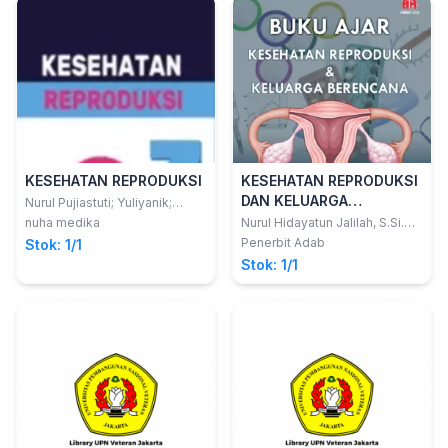
KESEHATAN REPRODUKSI
KESEHATAN REPRODUKSI
DAN KELUARGA
Nurul Pujiastuti; Yuliyanik;
Yurissetiowati; dkk
BERENCANA
nuha medika
Nurul Hidayatun Jalilah, S.Si.T.,
M.Keb,dkk
Penerbit Adab
Stok: 1/1
Stok: 1/1