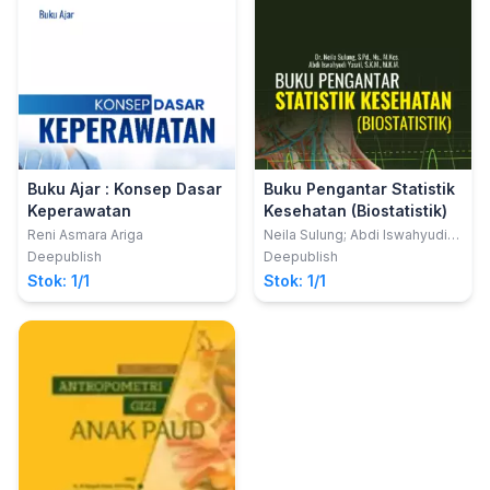
Buku Ajar : Konsep Dasar
Buku Pengantar Statistik
Keperawatan
Kesehatan (Biostatistik)
Reni Asmara Ariga
Neila Sulung; Abdi Iswahyudi
Yasril
Deepublish
Deepublish
Stok: 1/1
Stok: 1/1