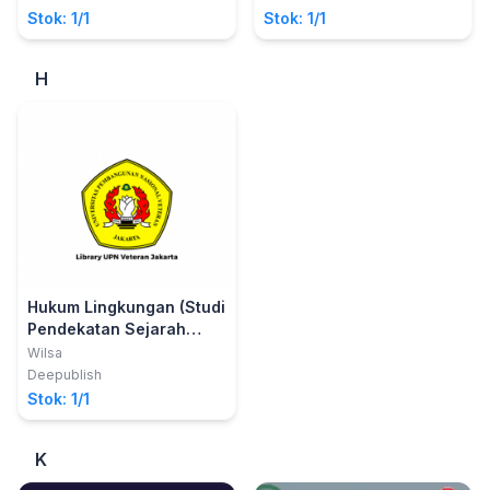
M. Kep., Sp. Kep. An.,; dan Ns.
M.Kes.; Nelly Damaria Sinaga,
Stok: 1/1
Stok: 1/1
Reky Marlani, S. Kep., M. Kep.
SST., M.Keb.
H
Hukum Lingkungan (Studi
Pendekatan Sejarah
Hukum Lingkungan)
Wilsa
Deepublish
Stok: 1/1
K