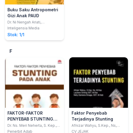
Buku Saku Antropometri
Gizi Anak PAUD
Dr. Ni Nengah Ariati,
SST.M.Erg.; dkk
Inteligensia Media
Stok: 1/1
F
FAKTOR-FAKTOR
Faktor Penyebab
PENYEBAB STUNTING
Terjadinya Stunting
PADA ANAK
Dr. Ns. Meri Neherta, S. Kep.,
Afnizar Wahyu, S.Kep., Ns,
M. Biomed.,; Dr. Deswita, S.Kp.,
M.Kep.; Laurena Ginting SST,
Penerbit Adab
CV JEJAK