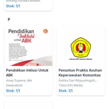
Bintang Pustaka Madani
Stok: 1/1
P
Pendidikan Inklusi Untuk
Penuntun Praktis Asuhan
ABK
Keperawatan Komunitas
Asep Supena; dkk
Kartika Sari Wijayaningsih,
S.Kep.,Ners
Deepublish
Trans Info Media
Stok: 1/1
Stok: 1/1