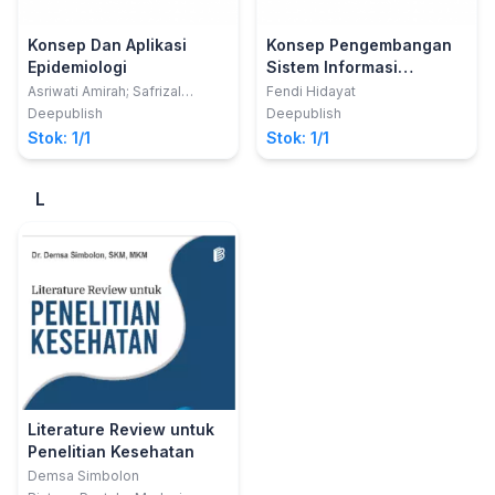
Konsep Dan Aplikasi
Konsep Pengembangan
Epidemiologi
Sistem Informasi
Kesehatan
Asriwati Amirah; Safrizal
Fendi Hidayat
Ahmaruddin
Deepublish
Deepublish
Stok: 1/1
Stok: 1/1
L
Literature Review untuk
Penelitian Kesehatan
Demsa Simbolon