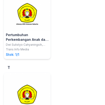
Pertumbuhan
Perkembangan Anak dan
Remaja
Dwi Sulistyo Cahyaningsih,
S.Kp
Trans Info Media
Stok: 1/1
T