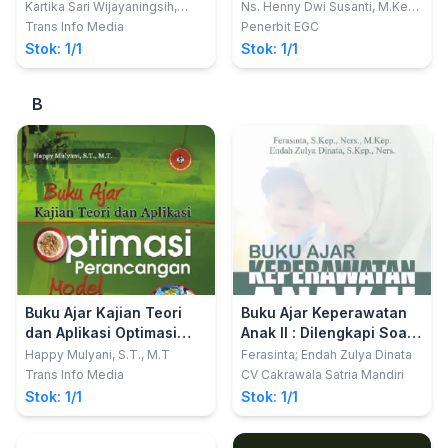
Reproduksi dan
Kartika Sari Wijayaningsih,
Ns. Henny Dwi Susanti, M.Kep.,
S.Kep.,Ners
Sp.Kep.Mat.; dkk
Kesehatan Wanita:
Trans Info Media
Penerbit EGC
diagnosis NANDA-I, hasil
Stok: 1/1
Stok: 1/1
NOC, tindakan NIC
B
Buku Ajar Kajian Teori
Buku Ajar Keperawatan
dan Aplikasi Optimasi
Anak II : Dilengkapi Soal
Perancangan Model
UKOM Keperawatan Anak
Happy Mulyani, S.T., M.T
Ferasinta; Endah Zulya Dinata
Pengomposan
Trans Info Media
CV Cakrawala Satria Mandiri
Stok: 1/1
Stok: 1/1