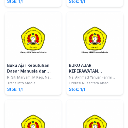
(Aplikasi NANDA, NIC dan
Stok: 1/1
Stok: 1/1
NOC)
Buku Ajar Kebutuhan
BUKU AJAR
Dasar Manusia dan
KEPERAWATAN
Berpikir Kritis dalam
KOMUNITAS
R. Siti Maryam, M.Kep, Ns,
Ns. Akhmad Yanuar Fahmi
Sp.Kep.Kom; Dra. Pudjiati,
Pamungkas, M.Kep.; dkk
Keperawatan
Trans Info Media
Literasi Nusantara Abadi
S.Kp, M.Kes;Gustina, S.Kp,
Stok: 1/1
Stok: 1/1
M.Kes; Dra. Een