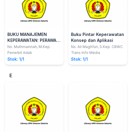
BUKU MANAJEMEN
Buku Pintar Keperawatan
KEPERAWATAN: PERAWAT,
Konsep dan Aplikasi
KINERJA, MOTIVASI DAN
Ns. Muthmainnah, M.Kep.
Ns. Ali Maghfuri, S.Kep. CBWC
REMUNERASI
Penerbit Adab
Trans Info Media
Stok: 1/1
Stok: 1/1
E