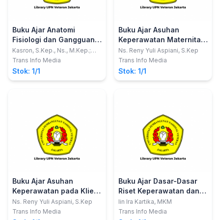
Buku Ajar Anatomi
Buku Ajar Asuhan
Fisiologi dan Gangguan
Keperawatan Maternitas
Sistem Pencernaan
Aplikasi NANDA, NIC dan
Kasron, S.Kep., Ns., M.Kep.;
Ns. Reny Yuli Aspiani, S.Kep
Susilawati, S.ST., M.Keb.
NOC
Trans Info Media
Trans Info Media
Stok: 1/1
Stok: 1/1
Buku Ajar Asuhan
Buku Ajar Dasar-Dasar
Keperawatan pada Klien
Riset Keperawatan dan
dengan Gangguan
Pengolahan Data
Ns. Reny Yuli Aspiani, S.Kep
Iin Ira Kartika, MKM
Sistem Perkemihan
Statistik
Trans Info Media
Trans Info Media