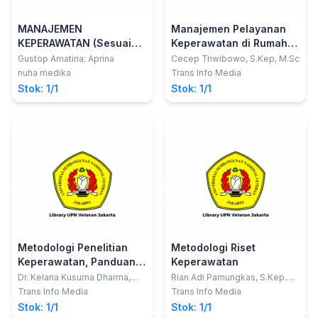
MANAJEMEN
Manajemen Pelayanan
KEPERAWATAN (Sesuai
Keperawatan di Rumah
dengan RPS Pendidikan
Sakit
Gustop Amatiria; Aprina
Cecep Triwibowo, S.Kep, M.Sc
Sarjana Terapan)
nuha medika
Trans Info Media
Stok: 1/1
Stok: 1/1
Metodologi Penelitian
Metodologi Riset
Keperawatan, Panduan
Keperawatan
Melaksanakan dan
Dr. Kelana Kusuma Dharma,
Rian Adi Pamungkas, S.Kep.
S.Kp., M.Kes
Ns., MNS; Andi Mayasari
Menerapkan Hasil
Trans Info Media
Trans Info Media
Usman, S.Kep. Ns., M.Kep
Penelitian - Edisi Revisi
Stok: 1/1
Stok: 1/1