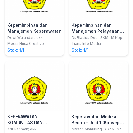
Kepemimpinan dan
Kepemimpinan dan
Manajemen Keperawatan
Manajemen Pelayanan
Keperawatan (Teori,
Dewi Wulandari; dkk
Dr. Blacius Dedi, SKM., M.Kep.
Konsep dan
Media Nusa Creative
Trans Info Media
Implementasi)
Stok: 1/1
Stok: 1/1
KEPERAWATAN
Keperawatan Medikal
KOMUNITAS DAN
Bedah - Jilid 1 (Konsep
KOMPLEMENTER
Mind Mapping dan
Arif Rahman; dkk
Nixson Manurung, S.Kep., Ns.,