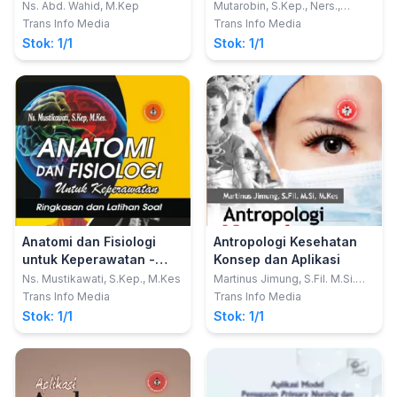
Keperawatan dan
Pasien Gangguan Sistem
Ns. Abd. Wahid, M.Kep
Mutarobin, S.Kep., Ners.,
M.Kep., Sp.Kep.MB.
Kebidanan
Kardiovaskular (Dengan
Trans Info Media
Trans Info Media
Pendekatan Teori Model
Stok: 1/1
Stok: 1/1
Adaptasi Roy)
Anatomi dan Fisiologi
Antropologi Kesehatan
untuk Keperawatan -
Konsep dan Aplikasi
Ringkasan dan Latihan
Ns. Mustikawati, S.Kep., M.Kes
Martinus Jimung, S.Fil. M.Si.
M.Kes
Soal
Trans Info Media
Trans Info Media
Stok: 1/1
Stok: 1/1