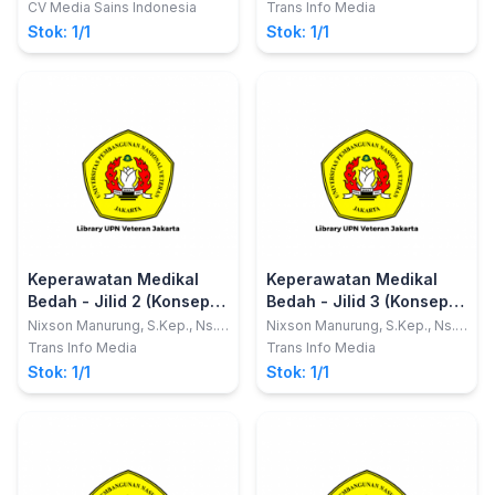
S.Kom., M.Kep.
NANDA NIC NOC) Solusi
CV Media Sains Indonesia
Trans Info Media
Cerdas Lulus UKOM
Stok: 1/1
Stok: 1/1
Bidang Keperawatan
Keperawatan Medikal
Keperawatan Medikal
Bedah - Jilid 2 (Konsep
Bedah - Jilid 3 (Konsep
Mind Mapping dan
Mind Mapping dan
Nixson Manurung, S.Kep., Ns.,
Nixson Manurung, S.Kep., Ns.,
S.Kom., M.Kep.
S.Kom., M.Kep
NANDA NIC NOC) Solusi
NANDA NIC NOC) Solusi
Trans Info Media
Trans Info Media
Cerdas Lulus UKOM
Cerdas Lulus UKOM
Stok: 1/1
Stok: 1/1
Bidang Keperawatan
Bidang Keperawatan