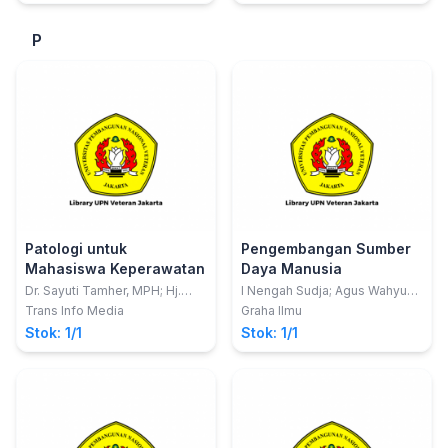
Tahun 2015
P
Patologi untuk
Pengembangan Sumber
Mahasiswa Keperawatan
Daya Manusia
Dr. Sayuti Tamher, MPH; Hj.
I Nengah Sudja; Agus Wahyudi
Heryati, S.Kp, M.Kes
Salasa Gama
Trans Info Media
Graha Ilmu
Stok: 1/1
Stok: 1/1