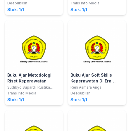
S.Kep., Ns., M.Kep., M.Pd.;
Deepublish
Trans Info Media
Sinta Wisma Sari, S.Kep., MM.
Stok: 1/1
Stok: 1/1
Buku Ajar Metodologi
Buku Ajar Soft Skills
Riset Keperawatan
Keperawatan Di Era
Milenial 4.0
Sudibyo Supardi; Rustika
Reni Asmara Ariga
Herman
Trans Info Media
Deepublish
Stok: 1/1
Stok: 1/1