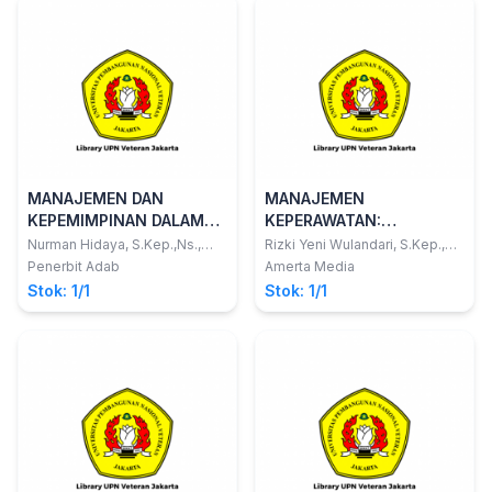
MANAJEMEN DAN
MANAJEMEN
KEPEMIMPINAN DALAM
KEPERAWATAN:
KEPERAWATAN
Mendorong Produktifitas
Nurman Hidaya, S.Kep.,Ns.,
Rizki Yeni Wulandari, S.Kep.,
M.Kep.; dkk
Ners., M.Kep.; dkk
Kinerja Asuhan
Penerbit Adab
Amerta Media
Keperawatan Efektif
Stok: 1/1
Stok: 1/1