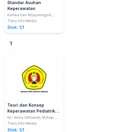
Standar Asuhan
Keperawatan
Kartika Sari Wijayaningsih,
S.Kep.,Ners
Trans Info Media
Stok: 1/1
T
Teori dan Konsep
Keperawatan Pediatrik
(Dilengkapi dengan
Ns. Anisa Oktiawati, M.Kep;
dkk
Format Penilaian
Trans Info Media
Laboratorium)
Stok: 1/1