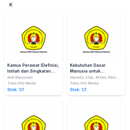
K
Kamus Perawat (Definisi,
Kebutuhan Dasar
Istilah dan Singkatan
Manusia untuk
Kata-Kata dalam
Mahasiswa Keperawatan
Anik Maryunani
Haswita, S.Kp., M.Kes; Reni
Sulistyowati, S.ST., M.Kes
Keperawatan)
dan Kebidanan
Trans Info Media
Trans Info Media
Stok: 1/1
Stok: 1/1