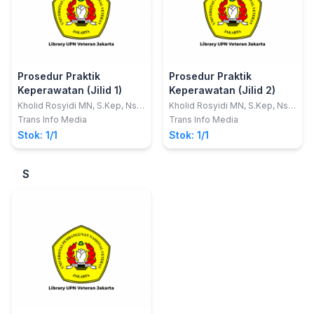
Prosedur Praktik
Prosedur Praktik
Keperawatan (Jilid 1)
Keperawatan (Jilid 2)
Kholid Rosyidi MN, S.Kep, Ns;
Kholid Rosyidi MN, S.Kep, Ns;
Nila Dewi Wulansari, Amd.Kep
Nila Dewi Wulansari, Amd.Kep
Trans Info Media
Trans Info Media
Stok: 1/1
Stok: 1/1
S