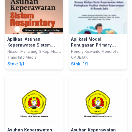
Aplikasi Asuhan
Aplikasi Model
Keperawatan Sistem
Penugasan Primary
Respiratory
nursing dan Konsep
Nixson Manurung, S.Kep, Ns.,
Hendry Kiswanto Mendrofa,
M.Kep.
S.Kep.; dkk
Budaya Kerja
Trans Info Media
CV JEJAK
Keperawatan dalam
Stok: 1/1
Stok: 1/1
Peningkatan Kualitas
Asuhan Keperawatan di
Rumah Sakit
Asuhan Keperawatan
Asuhan Keperawatan