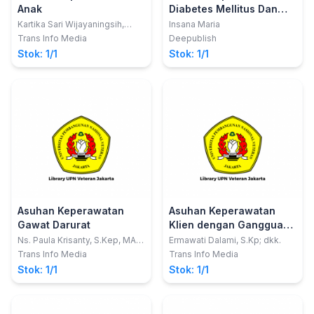
Anak
Diabetes Mellitus Dan
Asuhan Keperawatan
Kartika Sari Wijayaningsih,
Insana Maria
S.Kep.,Ners
Stroke
Trans Info Media
Deepublish
Stok: 1/1
Stok: 1/1
Asuhan Keperawatan
Asuhan Keperawatan
Gawat Darurat
Klien dengan Gangguan
Jiwa
Ns. Paula Krisanty, S.Kep, MA;
Ermawati Dalami, S.Kp; dkk.
dkk
Trans Info Media
Trans Info Media
Stok: 1/1
Stok: 1/1