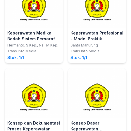
Keperawatan Medikal
Keperawatan Profesional
Bedah Sistem Persarafan
- Model Praktik
(Asuhan dan Standar
Keperawatan Profesional
Hermanto, S.Kep., Ns., M.Kep.
Santa Manurung
Prosedur Tindakan
(MPKP), Komunikasi
Trans Info Media
Trans Info Media
Keperawatan
Efektif, Komunikasi
Stok: 1/1
Stok: 1/1
Berdasarkan Standar
Terapeutik, Dokumentasi
Prosedur Operasional
Keperawatan, Proses
PPNI)
Keperawatan
Konsep dan Dokumentasi
Konsep Dasar
Proses Keperawatan
Keperawatan