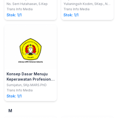
(Disesuaikan dengan
Ns. Serri Hutahaean, S.Kep
Yulianingsih Kodim, SKep., Ns,
MPH
Kurikulum Terbaru DIII
Trans Info Media
Trans Info Media
Keperawatan 2014 dan
Stok: 1/1
Stok: 1/1
Dilengkapi Undang -
Undang Keperawatan
2014 dan Latihan Soal)
Edisi Revisi
Konsep Dasar Menuju
Keperawatan Profesional
- Edisi Revisi
Sumijatun, SKp.MARS.PhD
Trans Info Media
Stok: 1/1
M