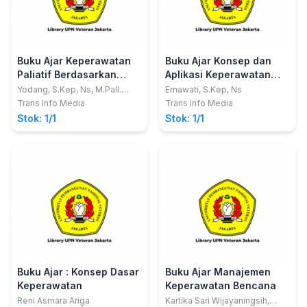
Buku Ajar Keperawatan
Buku Ajar Konsep dan
Paliatif Berdasarkan
Aplikasi Keperawatan
Kurikulum AIPNI 2015
dalam Pemenuhan
Yodang, S.Kep, Ns, M.Pall.
Ernawati, S.Kep, Ns
Care
Kebutuhan Dasar
Trans Info Media
Trans Info Media
Manusia
Stok: 1/1
Stok: 1/1
Buku Ajar : Konsep Dasar
Buku Ajar Manajemen
Keperawatan
Keperawatan Bencana
Reni Asmara Ariga
Kartika Sari Wijayaningsih,