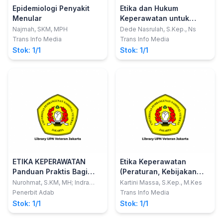
Epidemiologi Penyakit
Etika dan Hukum
Menular
Keperawatan untuk
Mahasiswa dan Praktisi
Najmah, SKM, MPH
Dede Nasrulah, S.Kep., Ns
Keperawatan
Trans Info Media
Trans Info Media
Stok: 1/1
Stok: 1/1
ETIKA KEPERAWATAN
Etika Keperawatan
Panduan Praktis Bagi
(Peraturan, Kebijakan
Perawat dan Mahasiswa
dan Undang-Undang
Nurohmat, S.KM, MH; Indra
Kartini Massa, S.Kep., M.Kes
Ruswadi, S.Kep., Ns., MPH,
Keperawatan Dalam
Praktik Keperawatan
Penerbit Adab
Trans Info Media
DNM
Bertindak dan
Stok: 1/1
Stok: 1/1
Berperilaku