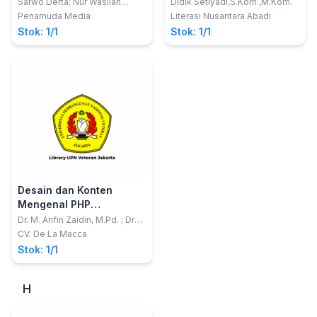
dengan MySQL
Sarwo Derta; Nur Wasilah
Didik Setiyadi,S.Kom.,M.Kom.
Agustina Mtd; Wira Afriyani
Penamuda Media
Literasi Nusantara Abadi
Putri
Stok: 1/1
Stok: 1/1
Desain dan Konten
Mengenal PHP
Framework
Dr. M. Arifin Zaidin, M.Pd. ; Drs.
Hasanuddin, M.Si. ; Dra.
CV. De La Macca
Kusmaladewi, M.Pd.
Stok: 1/1
H