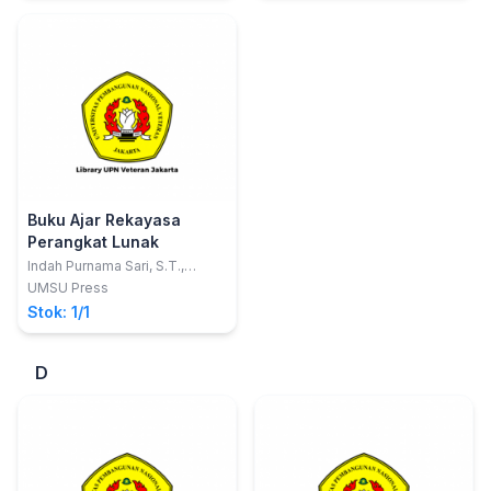
Buku Ajar Rekayasa
Perangkat Lunak
Indah Purnama Sari, S.T.,
M.Kom.
UMSU Press
Stok: 1/1
D