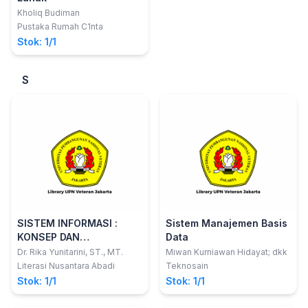
Kholiq Budiman
Pustaka Rumah C1nta
Stok: 1/1
S
SISTEM INFORMASI :
Sistem Manajemen Basis
KONSEP DAN
Data
PENGEMBANGAN
Dr. Rika Yunitarini, ST., MT.
Miwan Kurniawan Hidayat; dkk
Literasi Nusantara Abadi
Teknosain
Stok: 1/1
Stok: 1/1