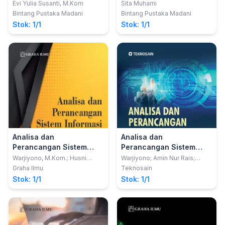
INFORMASI
Informasi
Evi Yulia Susanti, M.Kom
Sita Muharni
Bintang Pustaka Madani
Bintang Pustaka Madani
Stok: 1/1
Stok: 1/1
Analisa dan
Analisa dan
Perancangan Sistem
Perancangan Sistem
Informasi Akuntansi;
Informasi; Studi Kasus
Warjiyono, M.Kom.; Husni
Warjiyono; Amin Nur Rais;
Faqih, M.Kom.
Fandhilah; Fina Rakhmatika
Desain dan Implementasi
Aplikasi Layanan Publik
Graha Ilmu
Teknosain
Febrianti
Stok: 1/1
Stok: 1/1