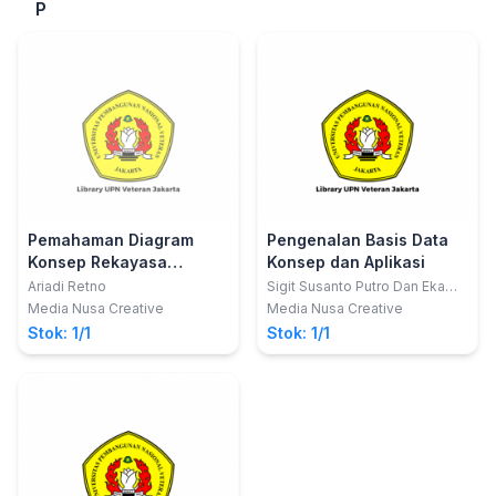
P
Pemahaman Diagram
Pengenalan Basis Data
Konsep Rekayasa
Konsep dan Aplikasi
Perangkat Lunak dan
Ariadi Retno
Sigit Susanto Putro Dan Eka
Mala Sari Rochman
Pemrograman PHP
Media Nusa Creative
Media Nusa Creative
Stok: 1/1
Stok: 1/1