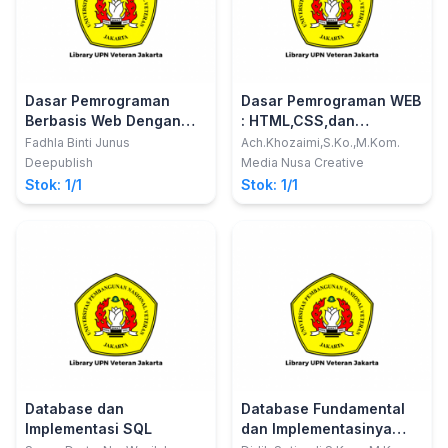
Dasar Pemrograman
Dasar Pemrograman WEB
Berbasis Web Dengan
: HTML,CSS,dan
PHP Native- Procedural &
JavaScript
Fadhla Binti Junus
Ach.Khozaimi,S.Ko.,M.Kom.
MySQL
Deepublish
Media Nusa Creative
Stok: 1/1
Stok: 1/1
Database dan
Database Fundamental
Implementasi SQL
dan Implementasinya