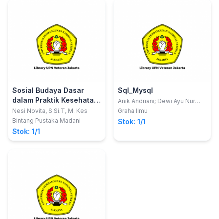
Sosial Budaya Dasar
Sql_Mysql
dalam Praktik Kesehatan
Anik Andriani; Dewi Ayu Nur
Wulandari; Hilda Amalia
dan Kebidanan
Nesi Novita, S.Si.T, M. Kes
Graha Ilmu
Bintang Pustaka Madani
Stok: 1/1
Stok: 1/1