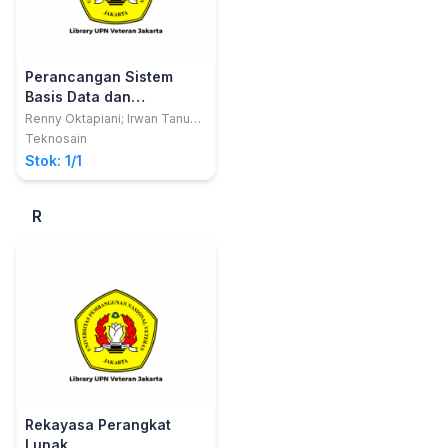
Perancangan Sistem
Basis Data dan
Penerapannya dalam
Renny Oktapiani; Irwan Tanu
Kusnadi
Sistem Informasi
Teknosain
Stok: 1/1
R
Rekayasa Perangkat
Lunak