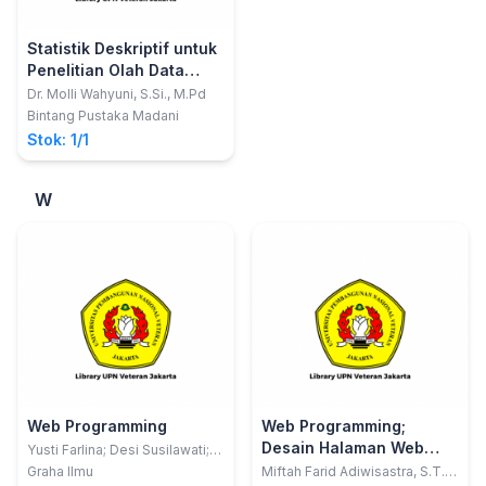
Statistik Deskriptif untuk
Penelitian Olah Data
Manual dan SPSS Versi
Dr. Molli Wahyuni, S.Si., M.Pd
25
Bintang Pustaka Madani
Stok: 1/1
W
Web Programming
Web Programming;
Desain Halaman Web
Yusti Farlina; Desi Susilawati;
Ramdhan Saepul Rohman;
dengan CSS
Graha Ilmu
Miftah Farid Adiwisastra, S.T.,
Resti Yulistria