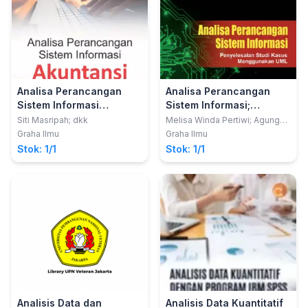
Analisa Perancangan
Analisa Perancangan
Sistem Informasi
Sistem Informasi;
Akuntansi
Penyelesaian Studi
Siti Masripah; dkk
Melisa Winda Pertiwi; Agung
Baitul Hikmah
Kasus Menggunakan
Graha Ilmu
Graha Ilmu
UML
Stok: 1/1
Stok: 1/1
Analisis Data dan
Analisis Data Kuantitatif