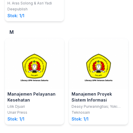
Pelayanan Publik
H. Aras Solong & Asri Yadi
Deepublish
Stok: 1/1
M
Manajemen Pelayanan
Manajemen Proyek
Kesehatan
Sistem Informasi
Lilik Djuari
Deasy Purwaningtias; Yoki
Firmansyah; Eva Meilinda
Unair Press
Teknosain
Stok: 1/1
Stok: 1/1