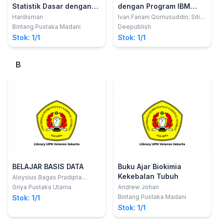
Statistik Dasar dengan
dengan Program IBM
Program GNU-PSPP:
SPSS Statistic 20.0
Hardisman
Ivan Fanani Qomusuddin; Siti
Romlah
Alternatif IBM-SPSS ®
Bintang Pustaka Madani
Deepublish
Gratis, Praktis, dan Legal
Stok: 1/1
Stok: 1/1
dengan Penerapan di
Bidang Kesehatan
B
BELAJAR BASIS DATA
Buku Ajar Biokimia
Kekebalan Tubuh
Aloysius Bagas Pradipta
Irianto, S.Kom., M.; Clara Hetty
Griya Pustaka Utama
Andrew Johan
Primasari, S.T., M.Cs
Bintang Pustaka Madani
Stok: 1/1
Stok: 1/1