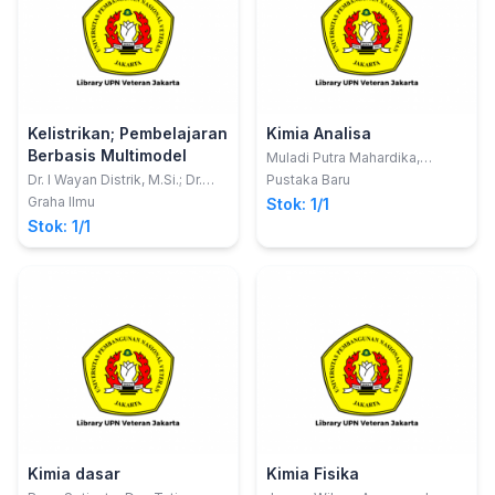
Kelistrikan; Pembelajaran
Kimia Analisa
Berbasis Multimodel
Muladi Putra Mahardika,
Tatiana Siska Wardani Dan
Dr. I Wayan Distrik, M.Si.; Dr.
Pustaka Baru
Nurul Nurhayati
Kartini Herlina, M.Si.
Graha Ilmu
Stok: 1/1
Stok: 1/1
Kimia dasar
Kimia Fisika