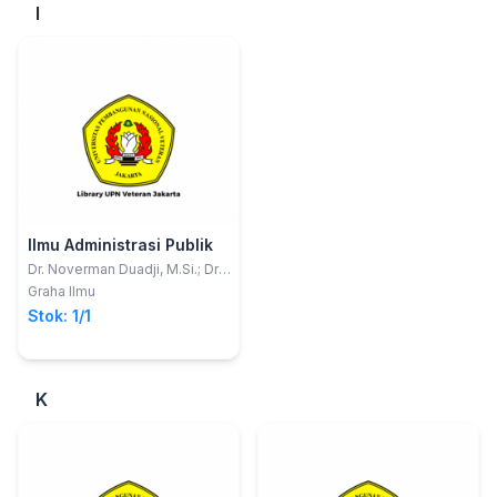
I
Ilmu Administrasi Publik
Dr. Noverman Duadji, M.Si.; Dr.
Novita Tresiana, M.Si.; Dodi
Graha Ilmu
FaedlullohDr. Novita
Stok: 1/1
TresianaDodi Faedlulloh,
S.Sos., M.Si.
K