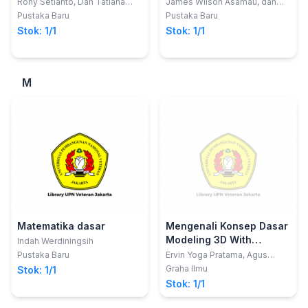
Rony Setianto, Dan Tatiana
James Wilson Asamau, dan
Siska Wardani
Tatiana Siska Wardani
Pustaka Baru
Pustaka Baru
Stok: 1/1
Stok: 1/1
M
Matematika dasar
Mengenali Konsep Dasar
Modeling 3D With
Indah Werdiningsih
Autodesk Maya
Pustaka Baru
Ervin Yoga Pratama, Agus
Styawan
Graha Ilmu
Stok: 1/1
Stok: 1/1