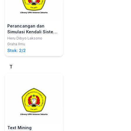
Perancangan dan
Simulasi Kendali Sistem
Mekanik dengan Matlab
Heru Dibyo Laksono
(PIDTool dan PIDTune)
Graha Ilmu
Stok: 2/2
T
Text Mining