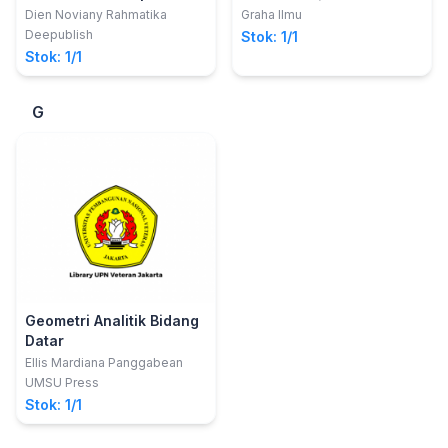
Asriningtias; Bambang
Dien Noviany Rahmatika
Graha Ilmu
Nurdewanto
Deepublish
Stok: 1/1
Stok: 1/1
G
Geometri Analitik Bidang
Datar
Ellis Mardiana Panggabean
UMSU Press
Stok: 1/1