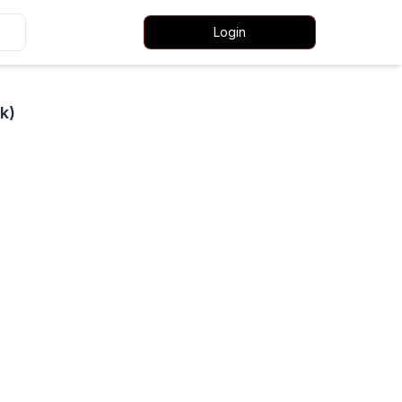
Login
k)