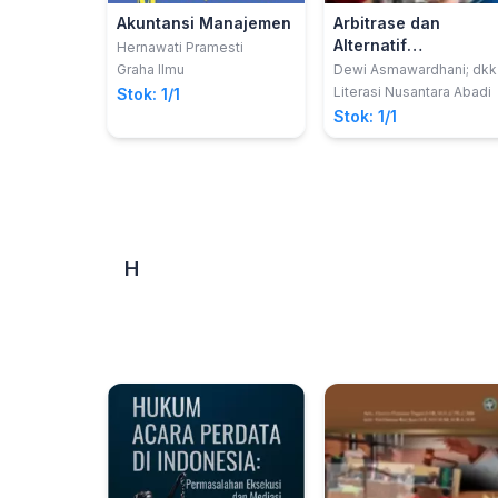
Akuntansi Manajemen
Arbitrase dan
Alternatif
Hernawati Pramesti
Penyelesaian
Graha Ilmu
Dewi Asmawardhani; dkk
Sengketa
Literasi Nusantara Abadi
Stok: 1/1
Stok: 1/1
H