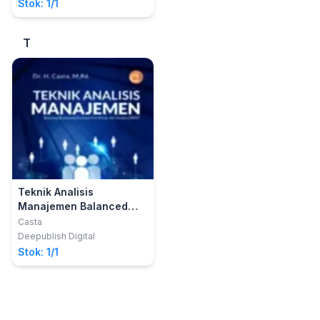
Stok: 1/1
T
Teknik Analisis
Manajemen Balanced
Scorecard, Evaluasi Kirk
Casta
Patric, dan Analisis
Deepublish Digital
SWOT
Stok: 1/1