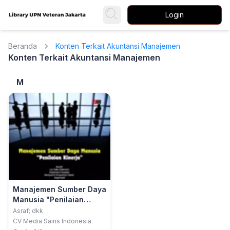
Login
Beranda
Konten Terkait Akuntansi Manajemen
Konten Terkait Akuntansi Manajemen
M
Manajemen Sumber Daya
Manusia "Penilaian
Kinerja"
Asraf; dkk
CV Media Sains Indonesia