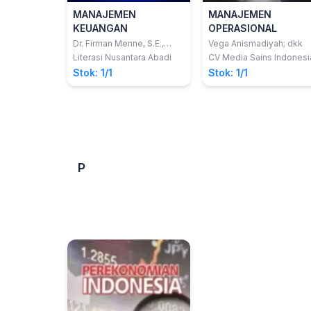
MANAJEMEN
MANAJEMEN
KEUANGAN
OPERASIONAL
Dr. Firman Menne, S.E.,
Vega Anismadiyah; dkk
M.Si., Ak., CA.
Literasi Nusantara Abadi
CV Media Sains Indonesi
Stok: 1/1
Stok: 1/1
P