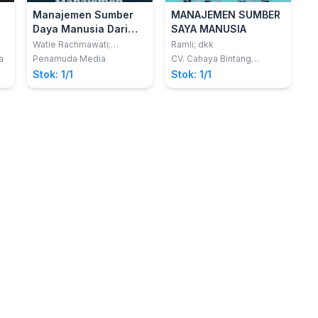
Manajemen Sumber
MANAJEMEN SUMBER
Daya Manusia Dari
SAYA MANUSIA
Teori ke Praktik
Watie Rachmawati;
Ramli; dkk
Suhendi
a
Penamuda Media
CV. Cahaya Bintang
Cemerlang
Stok: 1/1
Stok: 1/1