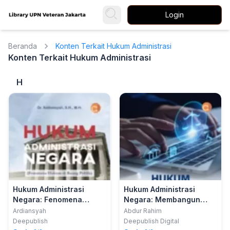
Login
Beranda
Konten Terkait Hukum Administrasi
Konten Terkait Hukum Administrasi
H
Hukum Administrasi
Hukum Administrasi
Negara: Fenomena
Negara: Membangun
Hukum di Ruang Publik
Kewenangan dan
Ardiansyah
Abdur Rahim
Keadilan dalam
Deepublish
Deepublish Digital