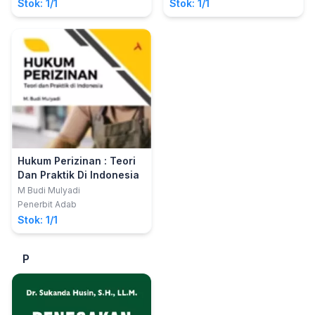
Pemerintahan
Stok: 1/1
Stok: 1/1
Hukum Perizinan : Teori
Dan Praktik Di Indonesia
M Budi Mulyadi
Penerbit Adab
Stok: 1/1
P