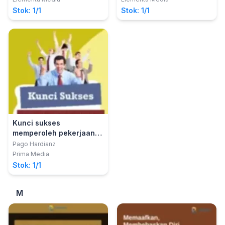
Stok: 1/1
Stok: 1/1
Kunci sukses
memperoleh pekerjaan
yang diimpikan
Pago Hardianz
Prima Media
Stok: 1/1
M