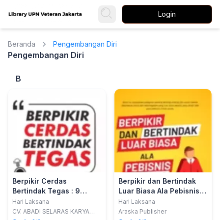
Login
Beranda
Pengembangan Diri
Pengembangan Diri
B
Berpikir Cerdas
Berpikir dan Bertindak
Bertindak Tegas : 9
Luar Biasa Ala Pebisnis
Langkah Menjadi Pribadi
Sukses Dunia
Hari Laksana
Hari Laksana
Berwibawa, Karismatik,
CV. ABADI SELARAS KARYA
Araska Publisher
(ARASKA)