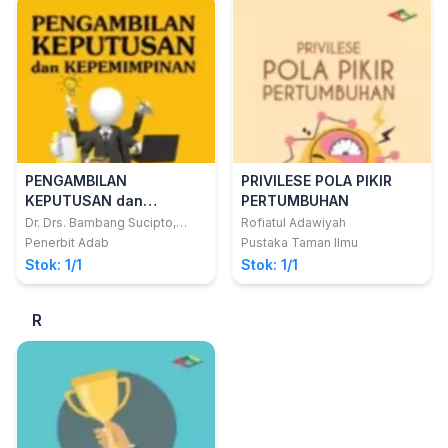
PENGAMBILAN
PRIVILESE POLA PIKIR
KEPUTUSAN dan
PERTUMBUHAN
KEPEMIMPINAN (Panduan
Dr. Drs. Bambang Sucipto,
Rofiatul Adawiyah
M.M., M.BA.; Dr. Deden Hadi
Teori dan Konsep Bagi
Penerbit Adab
Pustaka Taman Ilmu
Kushendar, S.Si., M.Si.
Mahasiswa Program
Stok: 1/1
Stok: 1/1
Sarjana dan Magiser)
R