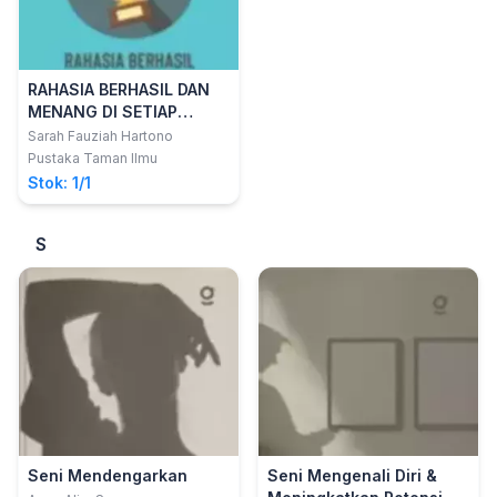
RAHASIA BERHASIL DAN
MENANG DI SETIAP
ASPEK KEHIDUPAN
Sarah Fauziah Hartono
Pustaka Taman Ilmu
Stok: 1/1
S
Seni Mendengarkan
Seni Mengenali Diri &