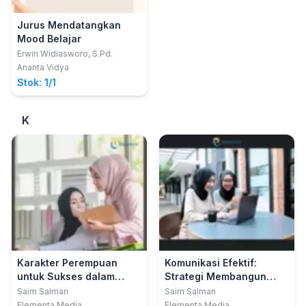
Jurus Mendatangkan
Mood Belajar
Erwin Widiasworo, S.Pd.
Ananta Vidya
Stok: 1/1
K
Karakter Perempuan
Komunikasi Efektif:
untuk Sukses dalam
Strategi Membangun
Karier
Relasi
Saim Salman
Saim Salman
Elementa Media
Elementa Media