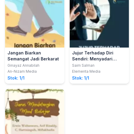
Jangan Biarkan
Jujur Terhadap Diri
Semangat Jadi Berkarat
Sendiri: Menyadari
Kemampuan dan Kondisi
Ginayaz Annabilah
Saim Salman
Diri
An-Nizam Media
Elementa Media
Stok: 1/1
Stok: 1/1