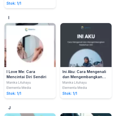
(ARASKA)
Disukai Semua Orang
Stok: 1/1
I
I Love Me: Cara
Ini Aku: Cara Mengenali
Mencintai Diri Sendiri
dan Mengembangkan
Kelebihan Diri
Manika Lituhayu
Manika Lituhayu
Elementa Media
Elementa Media
Stok: 1/1
Stok: 1/1
J