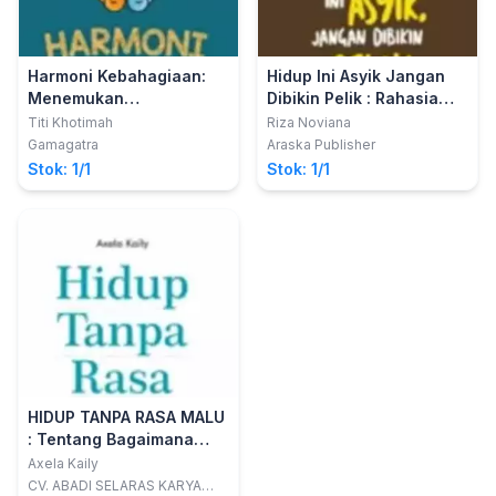
Harmoni Kebahagiaan:
Hidup Ini Asyik Jangan
Menemukan
Dibikin Pelik : Rahasia
Keseimbangan melalui
Berdamai dengan
Titi Khotimah
Riza Noviana
Perilaku Sopan Santun
Apapun yang Terjadi
Gamagatra
Araska Publisher
Dalam Hidup
Stok: 1/1
Stok: 1/1
HIDUP TANPA RASA MALU
: Tentang Bagaimana
Meningkatkan
Axela Kaily
Kepercayaan Diri dan
CV. ABADI SELARAS KARYA