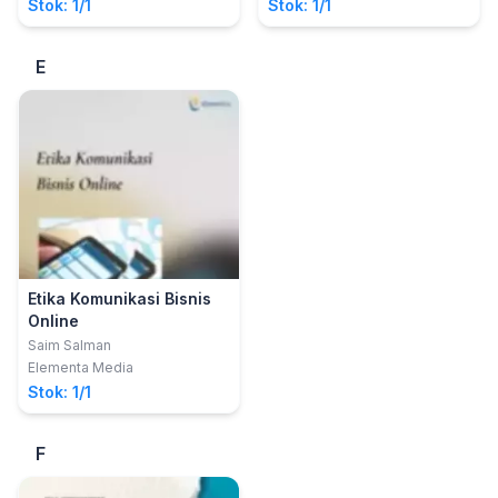
dan Disukai Semua
Stok: 1/1
Stok: 1/1
Orang
E
Etika Komunikasi Bisnis
Online
Saim Salman
Elementa Media
Stok: 1/1
F