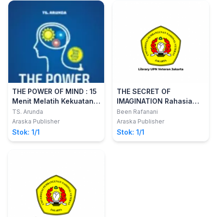
THE POWER OF MIND : 15
THE SECRET OF
Menit Melatih Kekuatan
IMAGINATION Rahasia
Pikiran untuk
Melatih Imajinasi agar
TS. Arunda
Been Rafanani
Kesuksesan, Kekayaan
Selalu Berpikir dan
Araska Publisher
Araska Publisher
dan Panjang Umur
Bertindak Positif Setiap
Stok: 1/1
Stok: 1/1
Hari