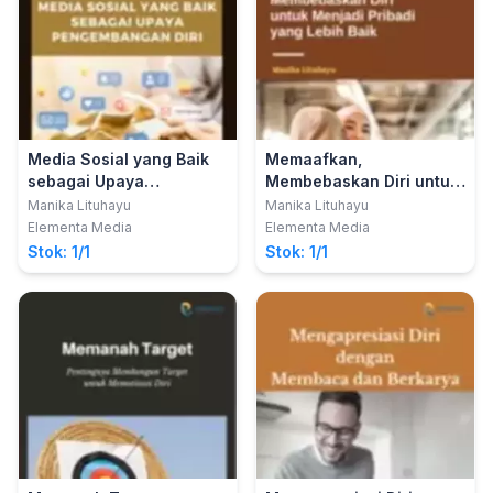
Media Sosial yang Baik
Memaafkan,
sebagai Upaya
Membebaskan Diri untuk
Pengembangan Diri
Menjadi Pribadi yang
Manika Lituhayu
Manika Lituhayu
Lebih Baik
Elementa Media
Elementa Media
Stok: 1/1
Stok: 1/1