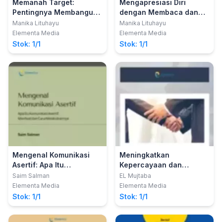
Memanah Target:
Mengapresiasi Diri
Pentingnya Membangun
dengan Membaca dan
Target untuk Memotivasi
Berkarya
Manika Lituhayu
Manika Lituhayu
Diri
Elementa Media
Elementa Media
Stok: 1/1
Stok: 1/1
Mengenal Komunikasi
Meningkatkan
Asertif: Apa Itu
Kepercayaan dan
Komunikasi Asertif,
Loyalitas Pelanggan
Saim Salman
EL Mujtaba
Manfaat dan Cara
Elementa Media
Elementa Media
Melakukannya
Stok: 1/1
Stok: 1/1