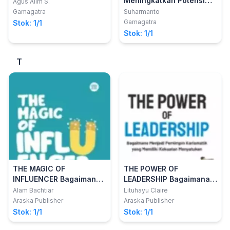
Meningkatkan Potensi
Agus Alim S.
Diri
Gamagatra
Suharmanto
Gamagatra
Stok: 1/1
Stok: 1/1
T
THE MAGIC OF
THE POWER OF
INFLUENCER Bagaimana
LEADERSHIP Bagaimana
Memberi Nilai pada Diri
Menjadi Pemimpin
Alam Bachtiar
Lituhayu Claire
Sendiri dan Memikat
Karismatik yang Memiliki
Araska Publisher
Araska Publisher
Orang Lain
Kekuatan Menyatukan
Stok: 1/1
Stok: 1/1