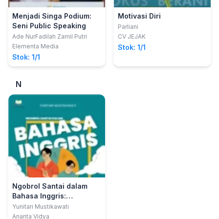
Menjadi Singa Podium:
Motivasi Diri
Seni Public Speaking
Parliani
Ade NurFadilah Zamil Putri
CV JEJAK
Elementa Media
Stok: 1/1
Stok: 1/1
N
Ngobrol Santai dalam
Bahasa Inggris:
Mengasah Percakapan
Yunitari Mustikawati
Informal
Ananta Vidya