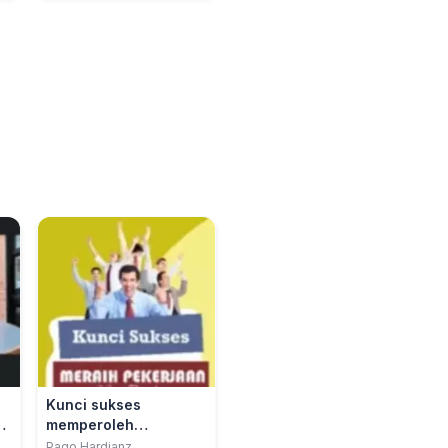
Kunci sukses
n
memperoleh
pekerjaan yang
Pago Hardianz