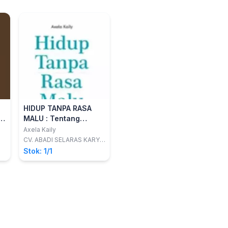
HIDUP TANPA RASA
:
MALU : Tentang
Bagaimana
Axela Kaily
g
Meningkatkan
CV. ABADI SELARAS KARYA
(ARASKA)
Kepercayaan Diri dan
Stok: 1/1
Disukai Semua Orang