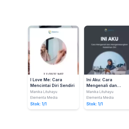
I Love Me: Cara
Ini Aku: Cara
Mencintai Diri Sendiri
Mengenali dan
Mengembangkan
Manika Lituhayu
Manika Lituhayu
Kelebihan Diri
Elementa Media
Elementa Media
Stok: 1/1
Stok: 1/1