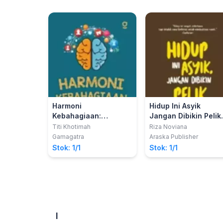
Harmoni
Hidup Ini Asyik
Kebahagiaan:
Jangan Dibikin Pelik 
Menemukan
Rahasia Berdamai
Titi Khotimah
Riza Noviana
Keseimbangan melalui
dengan Apapun yan
Gamagatra
Araska Publisher
Perilaku Sopan
Terjadi Dalam Hidup
Stok: 1/1
Stok: 1/1
Santun
I