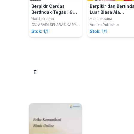
Berpikir Cerdas
Berpikir dan Bertind
Bertindak Tegas : 9
Luar Biasa Ala
Langkah Menjadi
Pebisnis Sukses
Hari Laksana
Hari Laksana
Pribadi Berwibawa,
Dunia
CV. ABADI SELARAS KARYA
Araska Publisher
(ARASKA)
Karismatik, dan
Stok: 1/1
Stok: 1/1
Disukai Semua Orang
E