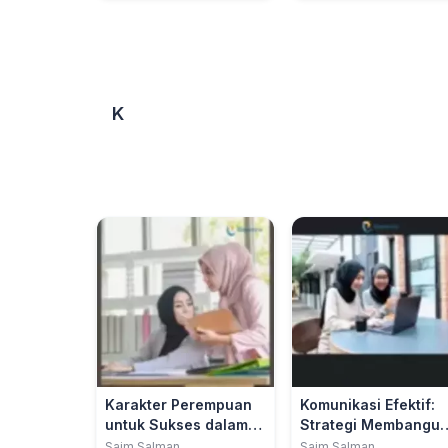
K
Karakter Perempuan
Komunikasi Efektif:
untuk Sukses dalam
Strategi Membangu
Karier
Relasi
Saim Salman
Saim Salman