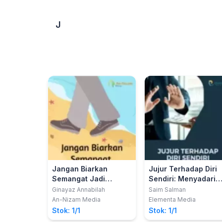
J
Jangan Biarkan
Jujur Terhadap Diri
Semangat Jadi
Sendiri: Menyadari
Berkarat
Kemampuan dan
Ginayaz Annabilah
Saim Salman
Kondisi Diri
An-Nizam Media
Elementa Media
Stok: 1/1
Stok: 1/1