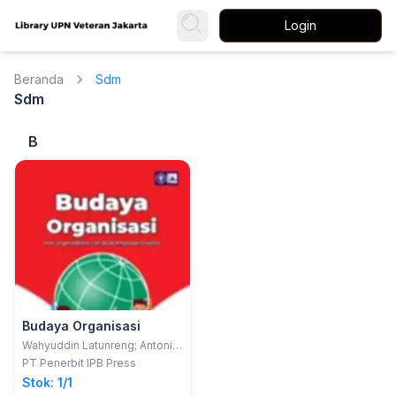
Login
Beranda
Sdm
Sdm
B
Budaya Organisasi
Wahyuddin Latunreng; Antoni
Ludfi Arifin; Resista Vikaliana
PT Penerbit IPB Press
Stok: 1/1