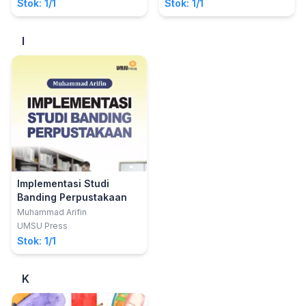
Perpustakaan,
Stok: 1/1
Stok: 1/1
Kepustakaan,
Kepustakawanan dan
I
Informasi
Implementasi Studi
Banding Perpustakaan
Muhammad Arifin
UMSU Press
Stok: 1/1
K