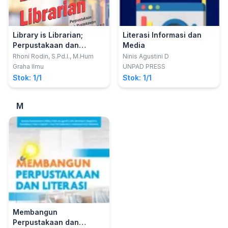
Library is Librarian;
Literasi Informasi dan
Perpustakaan dan
Media
Pustakawan di Era
Rhoni Rodin, S.Pd.I., M.Hum
Ninis Agustini D
Milenial dan 4.0
Graha Ilmu
UNPAD PRESS
Stok: 1/1
Stok: 1/1
M
Membangun
Perpustakaan dan