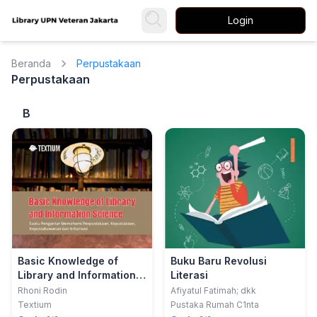
Login
Beranda
Perpustakaan
Perpustakaan
B
Basic Knowledge of
Buku Baru Revolusi
Library and Information
Literasi
Science: Suatu
Rhoni Rodin
Afiyatul Fatimah; dkk
Pengantar Memahami
Textium
Pustaka Rumah C1nta