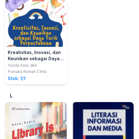
Kreativitas, Inovasi, dan
Keunikan sebagai Daya
Tarik Perpustakaan
Yunda Sara; dkk.
Pustaka Rumah C1nta
Stok: 1/1
L