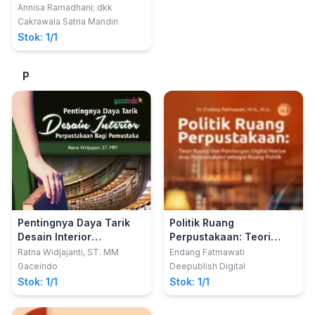
Literasi
Annisa Ramadhani; dkk
Cakrawala Satria Mandiri
Stok: 1/1
P
Pentingnya Daya Tarik
Politik Ruang
Desain Interior
Perpustakaan: Teori
Perpustakaan Bagi
Ruang dan Pandangan
Ratna Widjajanti, ST. MM
Endang Fatmawati
Pemustaka
Digital Native atas
Gaceindo
Deepublish Digital
Perpustakaan Sebagai
Stok: 1/1
Stok: 1/1
Ruang Publik