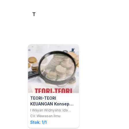
T
TEORI-TEORI
KEUANGAN Konsep
dan Aplikasi Praktis
I Wayan Widnyana; Ida
Bagus Anom Purbawangsa
CV. Wawasan Ilmu
Stok: 1/1