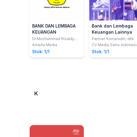
BANK DAN LEMBAGA
Bank dan Lembaga
KEUANGAN
Keuangan Lainnya
Dr.Mochammad Rizaldy
Parman Komarudin; dkk
Insan Baihaqqy SE.MM.
Amerta Media
CV Media Sains Indonesi
Stok: 1/1
Stok: 1/1
K