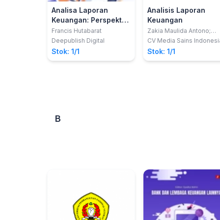
Analisa Laporan
Analisis Laporan
Keuangan: Perspektif
Keuangan
Warren Buffet
Francis Hutabarat
Zakia Maulida Antono;
Rahmawati Ulfah
Deepublish Digital
CV Media Sains Indonesi
Stok: 1/1
Stok: 1/1
B