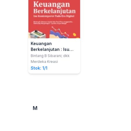
Keuangan
Berkelanjutan : Isu
Kontemporer Pada Era
Bintang B Sibarani; dkk
Digital
Merdeka Kreasi
Stok: 1/1
M