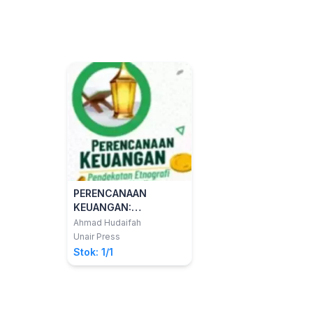
PERENCANAAN
KEUANGAN:
Pendekatan Etnografi
Ahmad Hudaifah
Keluarga Muslim
Unair Press
Stok: 1/1