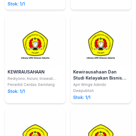
Stok: 1/1
KEWIRAUSAHAAN
Kewirausahaan Dan
Studi Kelayakan Bisnis
Rediyono; Asruni; Imawati
Yosida
Untuk Memulai Dan
Penerbit Cerdas Gemilang
Apri Winge Adindo
Mengelola Bisnis
Deepublish
Stok: 1/1
Stok: 1/1