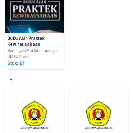
Buku Ajar Praktek
Kewirausahaan
Harningsih Fitri Situmorang,
S.E., M.Pd.
UMSU Press
Stok: 1/1
E