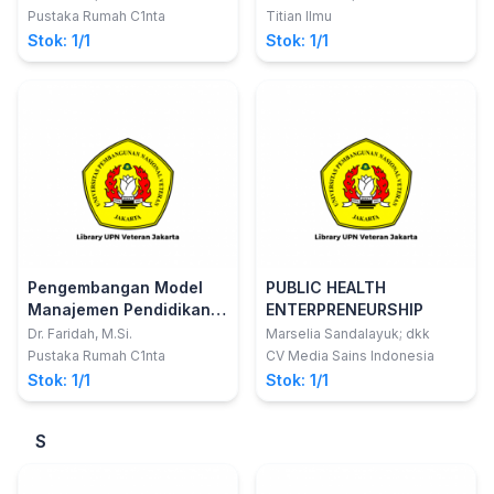
Terintegrasi Tri Dharma
Pustaka Rumah C1nta
Titian Ilmu
Perguruan Tinggi
Stok: 1/1
Stok: 1/1
Pengembangan Model
PUBLIC HEALTH
Manajemen Pendidikan
ENTERPRENEURSHIP
Kewirausahaan
Dr. Faridah, M.Si.
Marselia Sandalayuk; dkk
Terintegrasi Tri Dharma
Pustaka Rumah C1nta
CV Media Sains Indonesia
Perguruan Tinggi
Stok: 1/1
Stok: 1/1
S