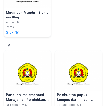
Muda dan Mandiri: Bisnis
via Blog
Ardiyan B
Perca
Stok: 1/1
P
Panduan Implementasi
Pembuatan pupuk
Manajemen Pendidikan
kompos dari limbah
Kewirausahaan
rumah tangga
Dr. Faridah, M.Si.
Lafran Habibi, S.T.