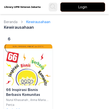
Login
Beranda
Kewirausahaan
Kewirausahaan
6
66 Inspirasi Bisnis
Berbasis Komunitas
Nurul Khasanah ; Anna Maria
Faulina ; Desy Arisandy
Perca