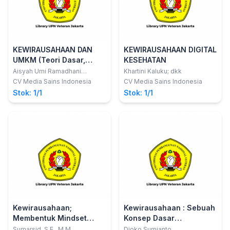
KEWIRAUSAHAAN DAN
KEWIRAUSAHAAN DIGITAL
UMKM (Teori Dasar,
KESEHATAN
Konsep dan Praktik)
Aisyah Umi Ramadhani
Khartini Kaluku; dkk
Samosir; dkk
CV Media Sains Indonesia
CV Media Sains Indonesia
Stok: 1/1
Stok: 1/1
Kewirausahaan;
Kewirausahaan : Sebuah
Membentuk Mindset
Konsep Dasar
Mahasiswa dengan
Pemahaman dan Teknik
Sumarsid, S.E., M.M.
Djoko Sumianto