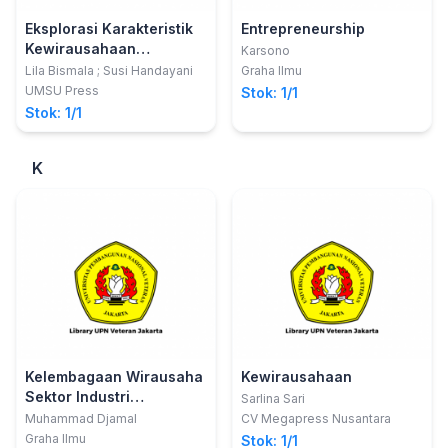
Eksplorasi Karakteristik
Entrepreneurship
Kewirausahaan
Karsono
PelakuUsaha Kecil
Lila Bismala ; Susi Handayani
Graha Ilmu
Menengah
UMSU Press
Stok: 1/1
Stok: 1/1
K
Kelembagaan Wirausaha
Kewirausahaan
Sektor Industri
Sarlina Sari
Menengah dan Kecil
Muhammad Djamal
CV Megapress Nusantara
Graha Ilmu
Stok: 1/1