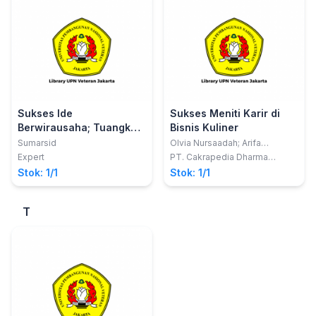
Sukses Ide
Sukses Meniti Karir di
Berwirausaha; Tuangkan
Bisnis Kuliner
Ide dan Konsep, Lakukan
Sumarsid
Olvia Nursaadah; Arifa
Nurazizah
Sekarang Juga
Expert
PT. Cakrapedia Dharma
Nusantara
Stok: 1/1
Stok: 1/1
T