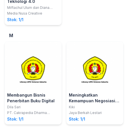
Teknologi 4.0
Miftachul Ulum dan Diana
Rahmawati
Media Nusa Creative
Stok: 1/1
M
Membangun Bisnis
Meningkatkan
Penerbitan Buku Digital
Kemampuan Negosiasi
Untuk Keberhasilan
Dila Sari
Kiki
dalam Bisnis dan
PT. Cakrapedia Dharma
Jaya Berkah Lestari
Nusantara
Kehidupan
Stok: 1/1
Stok: 1/1