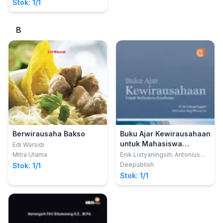
Stok: 1/1
B
Berwirausaha Bakso
Buku Ajar Kewirausahaan
untuk Mahasiswa
Edi Warsidi
Kesehatan
Mitra Utama
Enik Listyaningsih; Antonius
Yogi Pratama
Deepublish
Stok: 1/1
Stok: 1/1