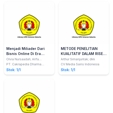
Menjadi Miliader Dari
METODE PENELITIAN
Bisnis Online Di Era
KUALITATIF DALAM RISET
Digital
KEWIRAUSAHAAN
Olvia Nursaadah; Arifa
Arthur Simanjuntak; dkk
Nurazizah
PT. Cakrapedia Dharma
CV Media Sains Indonesia
Nusantara
Stok: 1/1
Stok: 1/1