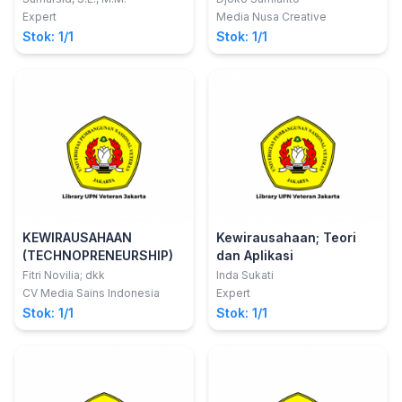
Pendekatan Teori, Kasus
Pengembangannya
Expert
Media Nusa Creative
dan Pendekatan Praktek
Stok: 1/1
Stok: 1/1
KEWIRAUSAHAAN
Kewirausahaan; Teori
(TECHNOPRENEURSHIP)
dan Aplikasi
Fitri Novilia; dkk
Inda Sukati
CV Media Sains Indonesia
Expert
Stok: 1/1
Stok: 1/1