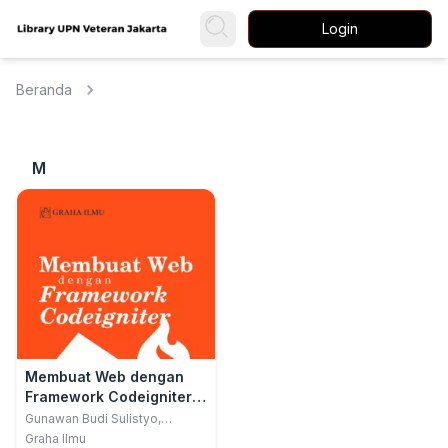
Login
Beranda
M
Membuat Web dengan
Framework Codeigniter;
Studi Kasus Sistem
Gunawan Budi Sulistyo,
M.Kom.; Pudji Widodo, M.Kom
Informasi Perpustakaan
Graha Ilmu