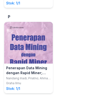
Stok: 1/1
P
Penerapan Data Mining
dengan Rapid Miner;
Konsep Data Maining,
Nandang Iriadi; Priatno; Ahmad
Ishaq
Data Warehouse,
Graha Ilmu
Metode, Model, Teknik
Stok: 1/1