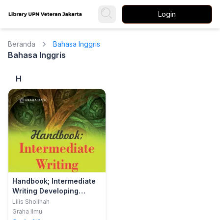
Login
Beranda
Bahasa Inggris
Bahasa Inggris
H
Handbook; Intermediate
Writing Developing
English Writing Skill
Lilis Sholihah
Graha Ilmu