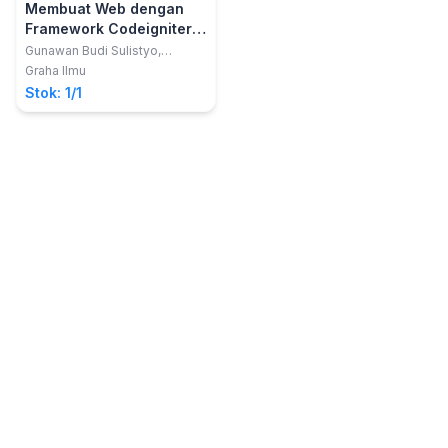
Membuat Web dengan
Framework Codeigniter;
Studi Kasus Sistem
Gunawan Budi Sulistyo,
M.Kom.; Pudji Widodo, M.Kom
Informasi Perpustakaan
Graha Ilmu
Stok: 1/1