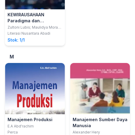
KEWIRAUSAHAAN
Paradigma dan
Keterampilan
Zultoni Lubis; Maulidya Mora
Matondang
Berwirausaha
Literasi Nusantara Abadi
Stok: 1/1
M
Manajemen Produksi
Manajemen Sumber Daya
Manusia
E.A Abd'rachim
Perca
Alexander Hery