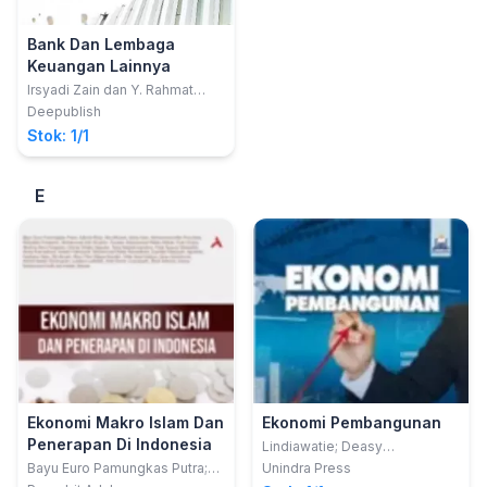
Bank Dan Lembaga
Keuangan Lainnya
Irsyadi Zain dan Y. Rahmat
Akbar
Deepublish
Stok: 1/1
E
Ekonomi Makro Islam Dan
Ekonomi Pembangunan
Penerapan Di Indonesia
Lindiawatie; Deasy
Nurmalasari
Bayu Euro Pamungkas Putra;
Unindra Press
dkk