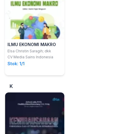
ILMU EKONOMI MAKRO
Elsa Christin Saragih; dkk
CV Media Sains Indonesia
Stok: 1/1
K