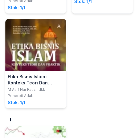
Penerbit Adab
Stok: 1/1
Stok: 1/1
Etika Bisnis Islam :
Konteks Teori Dan
Praktik
M Asif Nur Fauzi; dkk
Penerbit Adab
Stok: 1/1
I