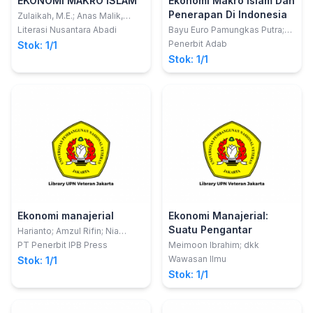
EKONOMI MAKRO ISLAM
Ekonomi Makro Islam Dan
Penerapan Di Indonesia
Zulaikah, M.E.; Anas Malik,
M.E.Sy.
Literasi Nusantara Abadi
Bayu Euro Pamungkas Putra;
dkk
Penerbit Adab
Stok: 1/1
Stok: 1/1
Ekonomi manajerial
Ekonomi Manajerial:
Suatu Pengantar
Harianto; Amzul Rifin; Nia
Rosiana
PT Penerbit IPB Press
Meimoon Ibrahim; dkk
Wawasan Ilmu
Stok: 1/1
Stok: 1/1