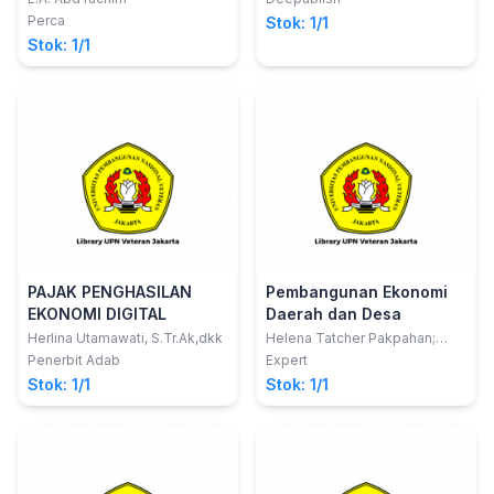
Perca
Stok: 1/1
Stok: 1/1
PAJAK PENGHASILAN
Pembangunan Ekonomi
EKONOMI DIGITAL
Daerah dan Desa
Herlina Utamawati, S.Tr.Ak,dkk
Helena Tatcher Pakpahan;
Yonge Liston Verwin
Penerbit Adab
Expert
Sihombing
Stok: 1/1
Stok: 1/1