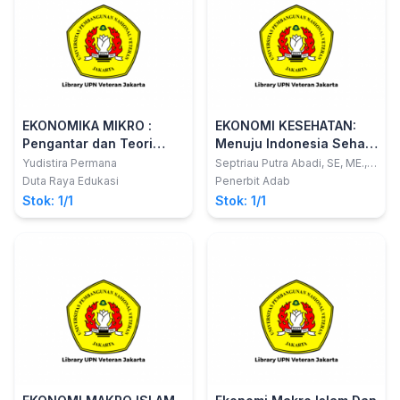
EKONOMIKA MIKRO :
EKONOMI KESEHATAN:
Pengantar dan Teori
Menuju Indonesia Sehat
Dasar
dan Sejahtera
Yudistira Permana
Septriau Putra Abadi, SE, ME.,
Dr.; dkk
Duta Raya Edukasi
Penerbit Adab
Stok: 1/1
Stok: 1/1