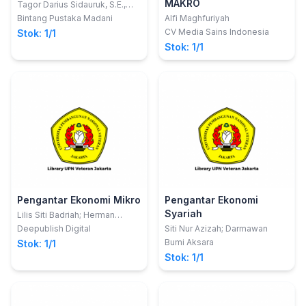
MAKRO
Tagor Darius Sidauruk, S.E.,
M.Si., CRP.
Bintang Pustaka Madani
Alfi Maghfuriyah
CV Media Sains Indonesia
Stok: 1/1
Stok: 1/1
Pengantar Ekonomi Mikro
Pengantar Ekonomi
Syariah
Lilis Siti Badriah; Herman
Sambodo; Barokatuminalloh
Deepublish Digital
Siti Nur Azizah; Darmawan
Bumi Aksara
Stok: 1/1
Stok: 1/1