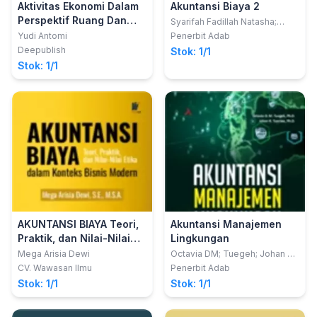
Aktivitas Ekonomi Dalam
Akuntansi Biaya 2
Perspektif Ruang Dan
Syarifah Fadillah Natasha;
Thetty Surienty Rajagukguk
Lingkungan
Yudi Antomi
Penerbit Adab
Deepublish
Stok: 1/1
Stok: 1/1
AKUNTANSI BIAYA Teori,
Akuntansi Manajemen
Praktik, dan Nilai-Nilai
Lingkungan
Etika dalam Konteks
Mega Arisia Dewi
Octavia DM; Tuegeh; Johan R
Tumiwa
Bisnis Modern
CV. Wawasan Ilmu
Penerbit Adab
Stok: 1/1
Stok: 1/1