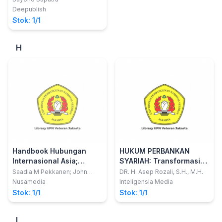
Deepublish
Stok: 1/1
H
Handbook Hubungan
HUKUM PERBANKAN
Internasional Asia;
SYARIAH: Transformasi
Hubungan Ekonomi Luar
dan Formulasi Asas
Saadia M Pekkanen; John
DR. H. Asep Rozali, S.H., M.H.
Ravenhill; Rosemary Foot
Negeri Asia Tengah
Hukum Islamdemi
Nusamedia
Inteligensia Media
Mewujudkan Maqashid
Stok: 1/1
Stok: 1/1
Al-Syari
I