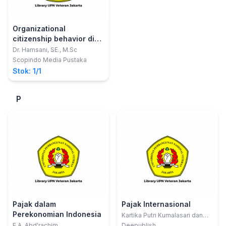
Organizational
citizenship behavior di
bank syariah
Dr. Hamsani, SE., M.Sc
Scopindo Media Pustaka
Stok: 1/1
P
Pajak dalam
Pajak Internasional
Perekonomian Indonesia
Kartika Putri Kumalasari dan
Nurlita Sukma Alfandia
E.A. Abd'rachim
Deepublish