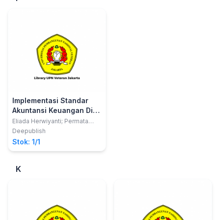
Implementasi Standar
Akuntansi Keuangan Di
UMKM
Eliada Herwiyanti; Permata
Ulfah dan Umi Pratiwi
Deepublish
Stok: 1/1
K