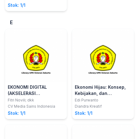
Stok: 1/1
E
EKONOMI DIGITAL
Ekonomi Hijau: Konsep,
(AKSELERASI
Kebijakan, dan
DIGITALISASI)
Implementasi
Fitri Novili; dkk
Edi Purwanto
CV Media Sains Indonesia
Diandra Kreatif
Stok: 1/1
Stok: 1/1