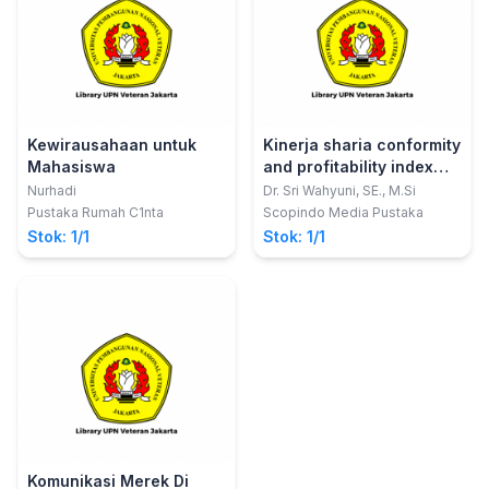
Kewirausahaan untuk
Kinerja sharia conformity
Mahasiswa
and profitability index
perbankan syariah dan
Nurhadi
Dr. Sri Wahyuni, SE., M.Si
faktor determinan
Pustaka Rumah C1nta
Scopindo Media Pustaka
Stok: 1/1
Stok: 1/1
Komunikasi Merek Di