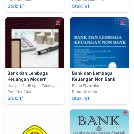
Tanggung Jawab Sosial
Stok: 1/1
Stok: 1/1
Perusahaan,
Pengungkapan Risiko,
Efsiensi Investasi?
Bank dan Lembaga
Bank dan Lembaga
Keuangan Modern
Keuangan Non Bank
Hasyim; Fadli Agus Triansyah
Rispa Eliza; dkk
Penerbit Adab
Penerbit Adab
Stok: 1/1
Stok: 1/1