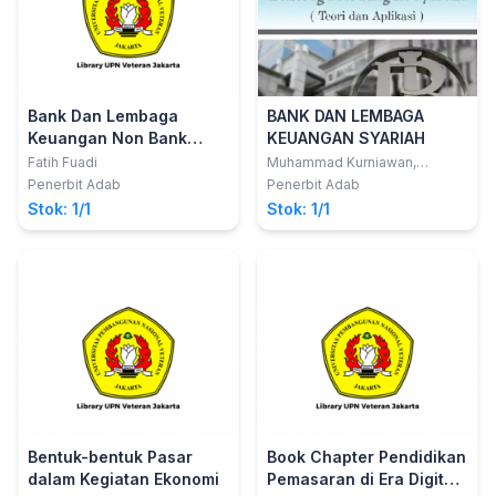
Bank Dan Lembaga
BANK DAN LEMBAGA
Keuangan Non Bank
KEUANGAN SYARIAH
(Teori dan Aplikasi)
Fatih Fuadi
Muhammad Kurniawan,
S.E.,M.E.Sy
Penerbit Adab
Penerbit Adab
Stok: 1/1
Stok: 1/1
Bentuk-bentuk Pasar
Book Chapter Pendidikan
dalam Kegiatan Ekonomi
Pemasaran di Era Digital