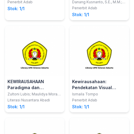
Wirausaha di Era Society
Penerbit Adab
Danang Kusnanto, S.E., M.M.;
Pilifus Junianto, S.S M.M.;
5.0
Penerbit Adab
Stok: 1/1
Mochamad Sugiarto, SPt.,MM.,
Stok: 1/1
PhD., dkk.
KEWIRAUSAHAAN
Kewirausahaan:
Paradigma dan
Pendekatan Visual
Keterampilan
Inovatif untuk Bisnis
Zultoni Lubis; Maulidya Mora
Ismaila Tompo
Matondang
Berwirausaha
Modern
Literasi Nusantara Abadi
Penerbit Adab
Stok: 1/1
Stok: 1/1