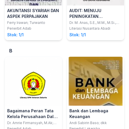
AKUNTANSI SYARIAH DAN
AUDIT: MENUJU
ASPEK PERPAJAKAN
PENINGKATAN
TRANSPARASI DAN
Ferry Irawan; Turwanto
Dr. M. Anas, S.E., M.M., M.Si.,
Ak., C.A.
AKUNTABILITAS LAPORAN
Penerbit Adab
Literasi Nusantara Abadi
KEUANGAN
Stok: 1/1
Stok: 1/1
B
Bagaimana Peran Tata
Bank dan Lembaga
Kelola Perusahaan Dalam
Keuangan
Penghindaran
Dr. Amrie Firmansyah, M.Ak;
Andi Sabirin Baso; dkk
Riska Septiana Estutik, S.Tr.Ak.
Pajak,Pengungkapan
Penerbit Adab
Penerbit Lakeisha