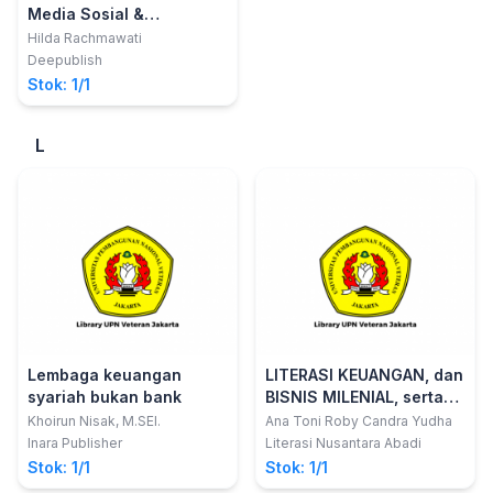
Media Sosial &
Penerapannya Pada TV
Hilda Rachmawati
Berita
Deepublish
Stok: 1/1
L
Lembaga keuangan
LITERASI KEUANGAN, dan
syariah bukan bank
BISNIS MILENIAL, serta
MERGER BANK SYARIAH di
Khoirun Nisak, M.SEI.
Ana Toni Roby Candra Yudha
INDONESIA
Inara Publisher
Literasi Nusantara Abadi
Stok: 1/1
Stok: 1/1