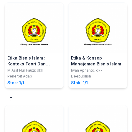
Etika Bisnis Islam :
Etika & Konsep
Konteks Teori Dan
Manajemen Bisnis Islam
Praktik
M Asif Nur Fauzi; dkk
Iwan Aprianto, dkk.
Penerbit Adab
Deepublish
Stok: 1/1
Stok: 1/1
F