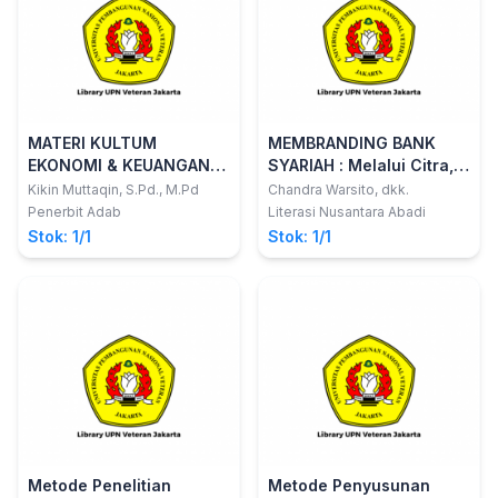
MATERI KULTUM
MEMBRANDING BANK
EKONOMI & KEUANGAN
SYARIAH : Melalui Citra,
SYARIAH PRAKTIS
Standarisasi dan Niat
Kikin Muttaqin, S.Pd., M.Pd
Chandra Warsito, dkk.
Implementasi Literasi
Merekomendasikan
Penerbit Adab
Literasi Nusantara Abadi
Ekonomi & Keuangan
Stok: 1/1
Stok: 1/1
Syariah
Metode Penelitian
Metode Penyusunan