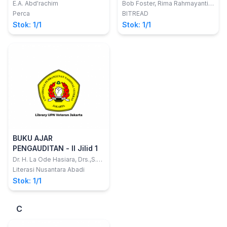
4.0
E.A. Abd'rachim
Bob Foster, Rima Rahmayanti,
Fitriani Reyta, Susan Purnama,
Perca
BITREAD
Muhamad Deni Johansyah,
Stok: 1/1
Stok: 1/1
Sabila Saberina
BUKU AJAR
PENGAUDITAN - II Jilid 1
Dr. H. La Ode Hasiara, Drs.,S.E.,
M.M., M.Pd., Ph.D., Ak.,CA.,
Literasi Nusantara Abadi
Stok: 1/1
C