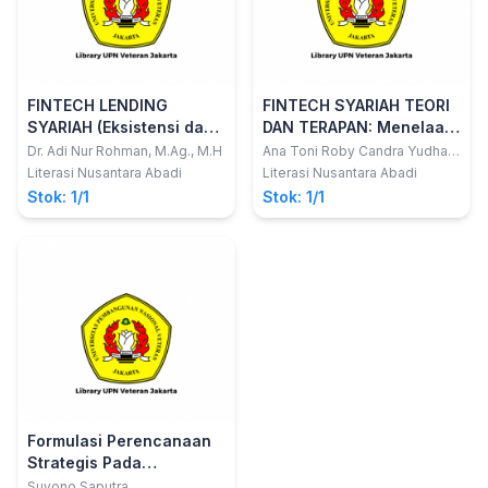
FINTECH LENDING
FINTECH SYARIAH TEORI
SYARIAH (Eksistensi dan
DAN TERAPAN: Menelaah
Urgensi Pengaturannya
Teori, Model Bisnis, dan
Dr. Adi Nur Rohman, M.Ag., M.H
Ana Toni Roby Candra Yudha;
dkk
di Indonesia)
Keuangan Syariah di Era
Literasi Nusantara Abadi
Literasi Nusantara Abadi
Revolusi 4.0
Stok: 1/1
Stok: 1/1
Formulasi Perencanaan
Strategis Pada
Organisasi Publik
Suyono Saputra