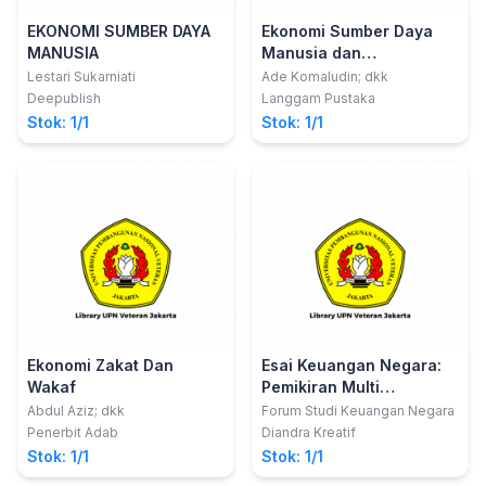
EKONOMI SUMBER DAYA
Ekonomi Sumber Daya
MANUSIA
Manusia dan
Ketenagakerjaan
Lestari Sukarniati
Ade Komaludin; dkk
Deepublish
Langgam Pustaka
Stok: 1/1
Stok: 1/1
Ekonomi Zakat Dan
Esai Keuangan Negara:
Wakaf
Pemikiran Multi
Perspektif
Abdul Aziz; dkk
Forum Studi Keuangan Negara
Penerbit Adab
Diandra Kreatif
Stok: 1/1
Stok: 1/1