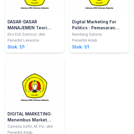
DASAR-DASAR
Digital Marketing For
MANAJEMEN Teori
Politics : Pemasaran
Manajemen dan
Politik Era Digital
Eko Esti Santoso; dkk
Nandang Sutisna
Penerapannya
Penerbit Lakeisha
Penerbit Adab
Stok: 1/1
Stok: 1/1
DIGITAL MARKETING:
Menembus Market
Meningkatkan Omset
Camelia Saftri, M. Pd.; dkk
Penerbit Adab