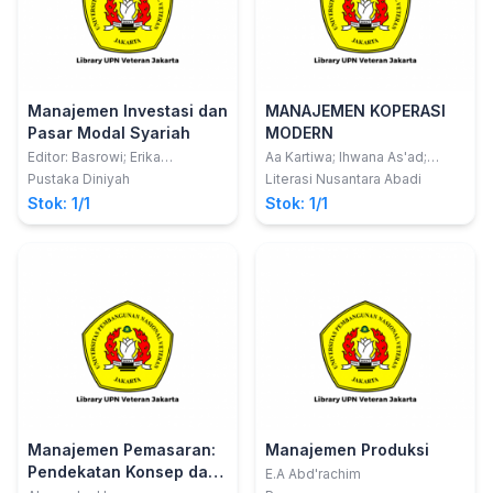
Manajemen Investasi dan
MANAJEMEN KOPERASI
Pasar Modal Syariah
MODERN
Editor: Basrowi; Erika
Aa Kartiwa; Ihwana As'ad;
Anggraeni
Ummi Kalsum
Pustaka Diniyah
Literasi Nusantara Abadi
Stok: 1/1
Stok: 1/1
Manajemen Pemasaran:
Manajemen Produksi
Pendekatan Konsep dan
E.A Abd'rachim