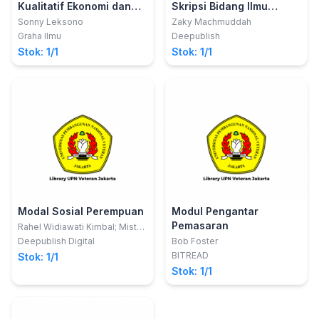
Kualitatif Ekonomi dan
Skripsi Bidang Ilmu
Bisnis; Studi
Akuntansi
Sonny Leksono
Zaky Machmuddah
Pembangunan, Akuntansi
Graha Ilmu
Deepublish
& Manajemen
Stok: 1/1
Stok: 1/1
Modal Sosial Perempuan
Modul Pengantar
Pemasaran
Rahel Widiawati Kimbal; Mister
Gidion Maru
Deepublish Digital
Bob Foster
BITREAD
Stok: 1/1
Stok: 1/1