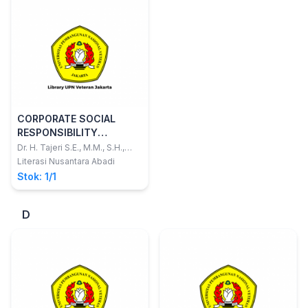
CORPORATE SOCIAL
RESPONSIBILITY
Tanggung Jawab
Dr. H. Tajeri S.E., M.M., S.H.,
M.H.
Perusahaan terhadap
Literasi Nusantara Abadi
Masalah Sosial, Ekonomi,
Stok: 1/1
dan Lingkungan (Edisi 2)
D