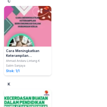
C
Cara Meningkatkan
Keterampilan
Berkomunikasi dalam
Ahmad Andaru Lintang K
Hubungan Kerja
Salim Sanjaya
Stok: 1/1
K