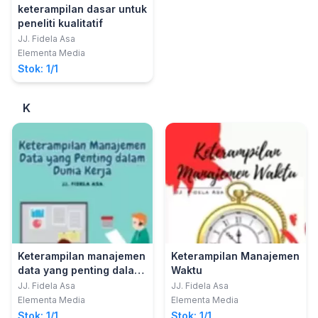
keterampilan dasar untuk
peneliti kualitatif
JJ. Fidela Asa
Elementa Media
Stok: 1/1
K
Keterampilan manajemen
Keterampilan Manajemen
data yang penting dalam
Waktu
dunia kerja
JJ. Fidela Asa
JJ. Fidela Asa
Elementa Media
Elementa Media
Stok: 1/1
Stok: 1/1