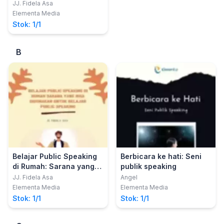
diketahui?
JJ. Fidela Asa
Elementa Media
Stok: 1/1
B
Belajar Public Speaking
Berbicara ke hati: Seni
di Rumah: Sarana yang
publik speaking
Bisa Digunakan untuk
JJ. Fidela Asa
Angel
Belajar Public Speaking
Elementa Media
Elementa Media
Stok: 1/1
Stok: 1/1