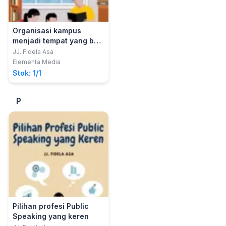
Organisasi kampus
menjadi tempat yang baik
untuk mengasah softskill
JJ. Fidela Asa
Elementa Media
Stok: 1/1
P
Pilihan profesi Public
Speaking yang keren