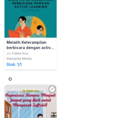
Melatih Keterampilan
berbicara dengan active
learning
JJ. Fidela Asa
Elementa Media
Stok: 1/1
O