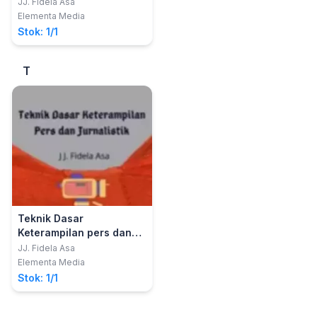
JJ. Fidela Asa
Elementa Media
Stok: 1/1
T
Teknik Dasar
Keterampilan pers dan
jurnalistik
JJ. Fidela Asa
Elementa Media
Stok: 1/1