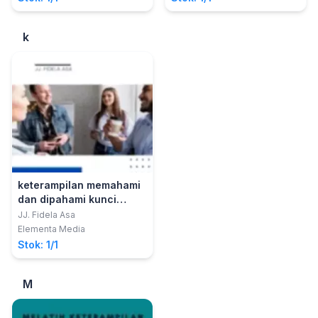
k
keterampilan memahami
dan dipahami kunci
dalam komunikasi
JJ. Fidela Asa
Elementa Media
Stok: 1/1
M