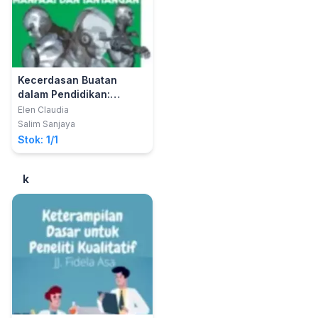
Kecerdasan Buatan
dalam Pendidikan:
Manfaat dan Tantangan
Elen Claudia
Salim Sanjaya
Stok: 1/1
k