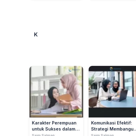
K
Karakter Perempuan
Komunikasi Efektif:
untuk Sukses dalam
Strategi Membangu
Karier
Relasi
Saim Salman
Saim Salman