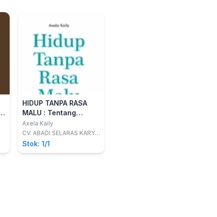
HIDUP TANPA RASA
:
MALU : Tentang
Bagaimana
Axela Kaily
g
Meningkatkan
CV. ABADI SELARAS KARYA
(ARASKA)
Kepercayaan Diri dan
Stok: 1/1
Disukai Semua Orang