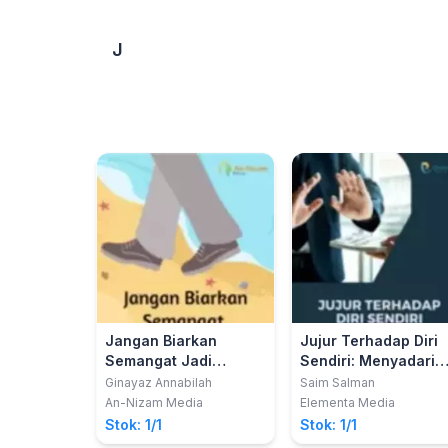
J
Jangan Biarkan
Jujur Terhadap Diri
Semangat Jadi
Sendiri: Menyadari
Berkarat
Kemampuan dan
Ginayaz Annabilah
Saim Salman
Kondisi Diri
An-Nizam Media
Elementa Media
Stok: 1/1
Stok: 1/1