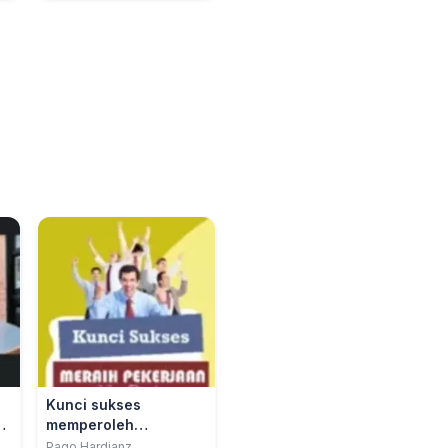
Kunci sukses
n
memperoleh
pekerjaan yang
Pago Hardianz