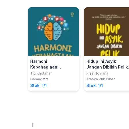
Harmoni
Hidup Ini Asyik
Kebahagiaan:
Jangan Dibikin Pelik 
Menemukan
Rahasia Berdamai
Titi Khotimah
Riza Noviana
Keseimbangan melalui
dengan Apapun yan
Gamagatra
Araska Publisher
Perilaku Sopan
Terjadi Dalam Hidup
Stok: 1/1
Stok: 1/1
Santun
I