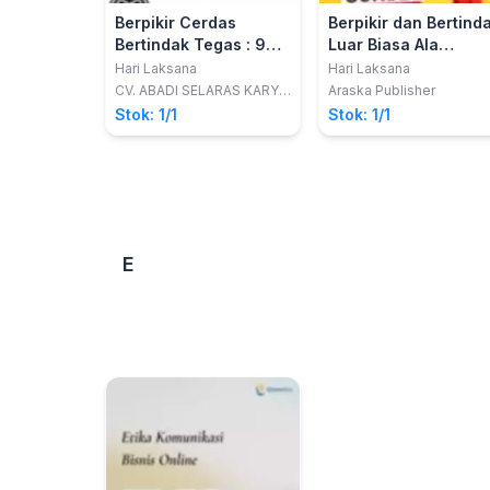
Berpikir Cerdas
Berpikir dan Bertind
Bertindak Tegas : 9
Luar Biasa Ala
Langkah Menjadi
Pebisnis Sukses
Hari Laksana
Hari Laksana
Pribadi Berwibawa,
Dunia
CV. ABADI SELARAS KARYA
Araska Publisher
(ARASKA)
Karismatik, dan
Stok: 1/1
Stok: 1/1
Disukai Semua Orang
E