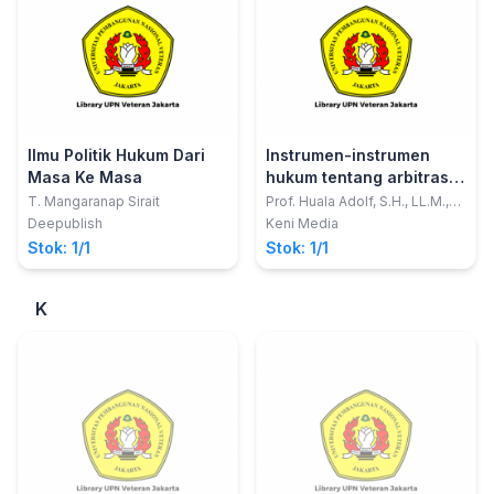
Ilmu Politik Hukum Dari
Instrumen-instrumen
Masa Ke Masa
hukum tentang arbitrase
komersial di Indonesia
T. Mangaranap Sirait
Prof. Huala Adolf, S.H., LL.M.,
Ph.D.
Deepublish
Keni Media
Stok: 1/1
Stok: 1/1
K