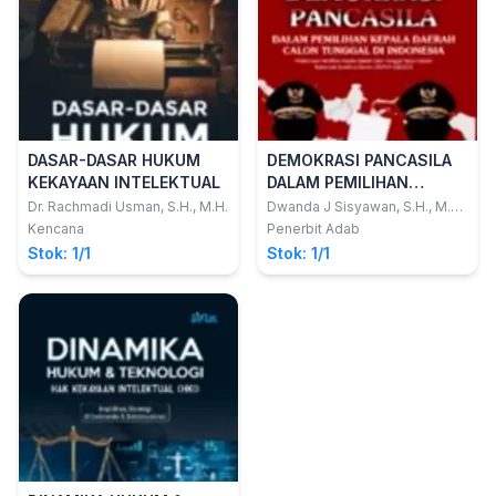
DASAR-DASAR HUKUM
DEMOKRASI PANCASILA
KEKAYAAN INTELEKTUAL
DALAM PEMILIHAN
KEPALA DAERAH CALON
Dr. Rachmadi Usman, S.H., M.H.
Dwanda J Sisyawan, S.H., M.H.,
C.L.A.
TUNGGAL DI INDONESIA
Kencana
Penerbit Adab
(Pelaksanaan Pemilihan
Stok: 1/1
Stok: 1/1
Kepala Daerah Calon
Tunggal Pasca Putusan
Mahkamah Konstitusi
Nomor 100/PUU-
XIII/2015)