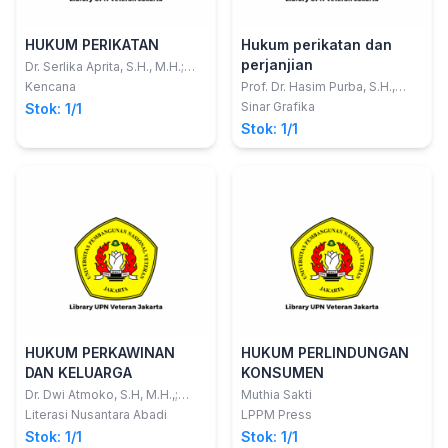
HUKUM PERIKATAN
Hukum perikatan dan
perjanjian
Dr. Serlika Aprita, S.H., M.H.;
Mona Wulandari, S.H., M.H.
Kencana
Prof. Dr. Hasim Purba, S.H.,
M.Hum.
Sinar Grafika
Stok: 1/1
Stok: 1/1
HUKUM PERKAWINAN
HUKUM PERLINDUNGAN
DAN KELUARGA
KONSUMEN
Dr. Dwi Atmoko, S.H, M.H.,;
Muthia Sakti
Ahmad Baihaki, S.H.I, M.H.
Literasi Nusantara Abadi
LPPM Press
Stok: 1/1
Stok: 1/1