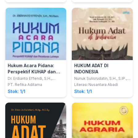
Hukum Acara Pidana:
HUKUM ADAT DI
Perspektif KUHAP dan
INDONESIA
Peraturan Lainnya
Dr. Erdianto Effendi, S.H.,
Nunuk Sulisrudatin, S.H., S.IP.,
M.Hum.
M.Si.; Lindri Purbowati, S.H.,
PT. Refika Aditama
Literasi Nusantara Abadi
M.H.; Rara Amalia
Stok: 1/1
Stok: 1/1
Cendhayanie, S.H., M.H.