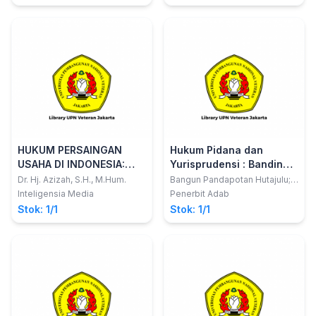
HUKUM PERSAINGAN
Hukum Pidana dan
USAHA DI INDONESIA:
Yurisprudensi : Banding
Dalam Pendekatan
dan Kasasi atas Putusan
Dr. Hj. Azizah, S.H., M.Hum.
Bangun Pandapotan Hutajulu;
Cynthia Christine Hutagalung
Normatif dan Empiris
Bebas
Inteligensia Media
Penerbit Adab
Stok: 1/1
Stok: 1/1