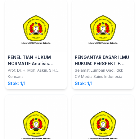
PENELITIAN HUKUM
PENGANTAR DASAR ILMU
NORMATIF Analisis
HUKUM: PERSPEKTIF
Putusan Hakim
TEORI DAN PENERAPAN
Prof. Dr. H. Moh. Askin, S.H.;
Selamat Lumban Gaol; dkk
Masidin, S.H., M.H.
Kencana
CV Media Sains Indonesia
Stok: 1/1
Stok: 1/1