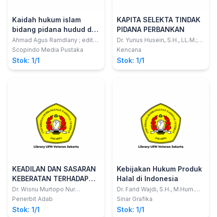
Kaidah hukum islam
KAPITA SELEKTA TINDAK
bidang pidana hudud dan
PIDANA PERBANKAN
qishash
Ahmad Agus Ramdlany ; editor,
Dr. Yunus Husein, S.H., LL.M.;
Mukhlis, SH., MH., Saiful
Ichsan Zikry, S.H., LL.M.
Scopindo Media Pustaka
Kencana
Abdullah, SH., MH.; Ahmad
Stok: 1/1
Stok: 1/1
Musadad
KEADILAN DAN SASARAN
Kebijakan Hukum Produk
KEBERATAN TERHADAP
Halal di Indonesia
PENGADAAN TANAH
Dr. Wisnu Murtopo Nur
Dr. Farid Wajdi, S.H., M.Hum.
Muhamad, S.H., M.H.; dkk
dan Diana Susanti, S.H., M.Kn.
UNTUK KEPENTINGAN
Penerbit Adab
Sinar Grafika
UMUM SEBAGAI SUATU
Stok: 1/1
Stok: 1/1