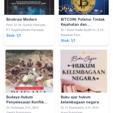
Birokrasi Modern
BITCOIN: Potensi Tindak
Kejahatan dan
Prof. Dr. M. Guntur Hamzah,
S.H., M.H.; Prof. Dr. Ria
Pertanggungjawaban
PT RajaGrafindo Persada
Dr. I Gusti Kade Budhi H., S.I.K.,
Mardiana Yusuf, S.E., M.Si.,
S.H., M.Hum.
Pidana
Rajawali Pers
Stok: 1/1
CLC., CHCBP.
Stok: 1/1
Budaya Hukum
Buku ajar hukum
Penyelesaian Konflik
kelembagaan negara
Tanah Adat Masyarakat
Dr. Achmadi, S.H., M.H.
Dr. H. Kuswanto, S.H., M.H.
Dayak Tomun
Genta Publishing
Inara Publisher