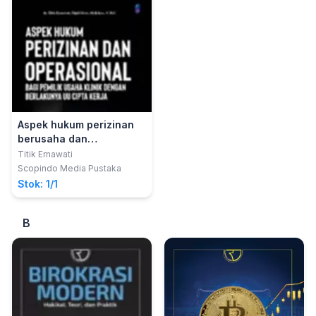
Aspek hukum perizinan
berusaha dan
operasional bagi pemilik
Titik Ernawati
usaha klinik dengan
Scopindo Media Pustaka
berlakunya UU Cipta
Stok: 1/1
Kerja
B