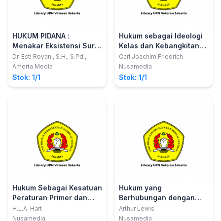
HUKUM PIDANA :
Hukum sebagai Ideologi
Menakar Eksistensi Surat
Kelas dan Kebangkitan
Perintah Penghentian
Hukum Alam di Eropa dan
Dr. Esti Royani, S.H., S.Pd.,
Carl Joachim Friedrich
M.Pd., M.H., C.PS., C.Me.,
Penyidikan dalam
Amerika
Amerta Media
Nusamedia
C.HTc., C.Mt.; Dr. Vience Ratna
Diskursus Kepentingan
Stok: 1/1
Stok: 1/1
Multi Wijaya , S.H., M.H.; Edy
Korban
Hariyanto, S.H., M.H.
Hukum Sebagai Kesatuan
Hukum yang
Peraturan Primer dan
Berhubungan dengan
Eraturan Sekunder
Penjualan Barang dan
H.L.A. Hart
Arthur Lewis
Pengalihan Hak Milik
Nusamedia
Nusamedia