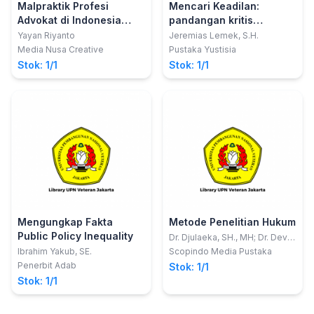
Malpraktik Profesi
Mencari Keadilan:
Advokat di Indonesia
pandangan kritis
Advocate Profession
terhadap penegakan
Yayan Riyanto
Jeremias Lemek, S.H.
Malpractice in Indonesia
hukum di Indonesia
Media Nusa Creative
Pustaka Yustisia
Stok: 1/1
Stok: 1/1
Mengungkap Fakta
Metode Penelitian Hukum
Public Policy Inequality
Dr. Djulaeka, SH., MH; Dr. Devi
Rahayu, SH., M.Hum
Ibrahim Yakub, SE.
Scopindo Media Pustaka
Penerbit Adab
Stok: 1/1
Stok: 1/1