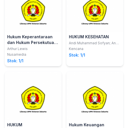
Hukum Keperantaraan
HUKUM KESEHATAN
dan Hukum Persekutuan
Andi Muhammad Sofyan; Andy
Parawansa S
Perdata
Arthur Lewis
Kencana
Nusamedia
Stok: 1/1
Stok: 1/1
HUKUM
Hukum Keuangan