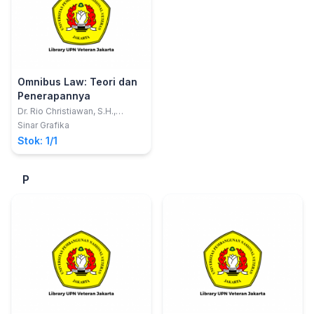
Omnibus Law: Teori dan
Penerapannya
Dr. Rio Christiawan, S.H.,
M.Hum., M.Kn.
Sinar Grafika
Stok: 1/1
P