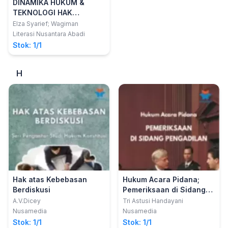
DINAMIKA HUKUM &
TEKNOLOGI HAK
KEKAKYAAN
Elza Syarief; Wagiman
INTELEKTUAL (HKI)
Literasi Nusantara Abadi
(Implikasi, Strategi di
Stok: 1/1
Indonesia &
Internasional)
H
Hak atas Kebebasan
Hukum Acara Pidana;
Berdiskusi
Pemeriksaan di Sidang
Pengadilan
A.V.Dicey
Tri Astusi Handayani
Nusamedia
Nusamedia
Stok: 1/1
Stok: 1/1