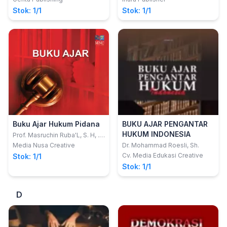
Stok: 1/1
Stok: 1/1
Buku Ajar Hukum Pidana
BUKU AJAR PENGANTAR
HUKUM INDONESIA
Prof. Masruchin Ruba'L, S. H, .
S; dkk
Media Nusa Creative
Dr. Mohammad Roesli, Sh.
Cv. Media Edukasi Creative
Stok: 1/1
Stok: 1/1
D