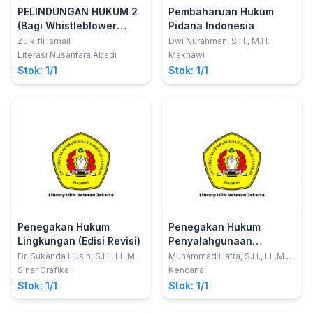
PELINDUNGAN HUKUM 2
Pembaharuan Hukum
(Bagi Whistleblower
Pidana Indonesia
dalam Perkara Pidana)
Zulkifli Ismail
Dwi Nurahman, S.H., M.H.
Literasi Nusantara Abadi
Maknawi
Stok: 1/1
Stok: 1/1
Penegakan Hukum
Penegakan Hukum
Lingkungan (Edisi Revisi)
Penyalahgunaan
Narkoba di Indonesia
Dr. Sukanda Husin, S.H., LL.M.
Muhammad Hatta, S.H., LL.M.,
Ph.D.
Sinar Grafika
Kencana
Stok: 1/1
Stok: 1/1