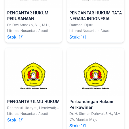
PENGANTAR HUKUM
PENGANTAR HUKUM TATA
PERUSAHAAN
NEGARA INDONESIA
Dr. Dwi Atmoko, S.H, M.H.;
Darmadi Djufri
Jantarda Mauli Hutagalung,
Literasi Nusantara Abadi
Literasi Nusantara Abadi
S.H., SPd.I , M.H.
Stok: 1/1
Stok: 1/1
PENGANTAR ILMU HUKUM
Perbandingan Hukum
Perkawinan
Rahmatul Hidayati; Herniwati;
Sifaul Amin; Micael Josviranto,
Literasi Nusantara Abadi
Dr. H. Sirman Dahwal, S.H., M.H.
Anggra Yudha Ramadianto, Ina
CV. Mandar Maju
Stok: 1/1
Heliany, Maximinus Adrianus
Stok: 1/1
Sarto Dumbaris, Yosefina