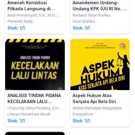
Amanah Konstitusi
Amandemen Undang-
Pilkada Langsung di
Undang KPK (UU RI No. 19
Tengah Pandemi Covid-
Tahun 2019)
Redi Pirmansyah, S.H., M.H.;
Redaksi Sinar Grafika
Junaidi, S.H., M.H., C.L.A.; M
19
Penerbit Adab
Sinar Grafika
Martindo Merta, S.H., M.H.
Stok: 1/1
Stok: 1/1
ANALISIS TINDAK PIDANA
Aspek Hukum Atas
KECELAKAAN LALU
Senjata Api Bela Diri
LINTAS
I Putu Edy Githa Perdana, S.H.,
Aldwin Rahadian Megantara
M.H.; Dr. Dwi Atmoko, S.H., M.H.
Literasi Nusantara Abadi
Deepublish
Stok: 1/1
Stok: 1/1