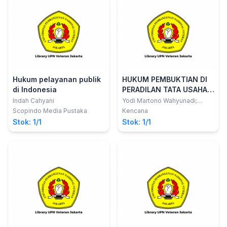
Hukum pelayanan publik
HUKUM PEMBUKTIAN DI
di Indonesia
PERADILAN TATA USAHA
NEGARA
Indah Cahyani
Yodi Martono Wahyunadi;
Sudarsono
Scopindo Media Pustaka
Kencana
Stok: 1/1
Stok: 1/1