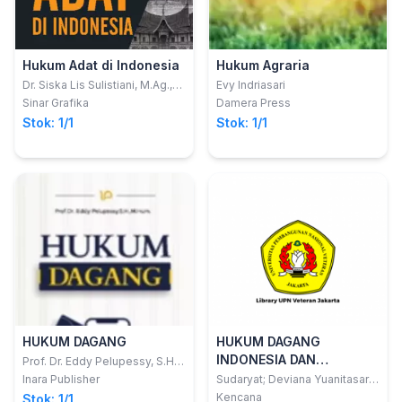
Hukum Adat di Indonesia
Hukum Agraria
Dr. Siska Lis Sulistiani, M.Ag.,
Evy Indriasari
M.E.Sy.
Sinar Grafika
Damera Press
Stok: 1/1
Stok: 1/1
HUKUM DAGANG
HUKUM DAGANG
INDONESIA DAN
Prof. Dr. Eddy Pelupessy, S.H.,
M.Hum.
PERKEMBANGANNYA
Inara Publisher
Sudaryat; Deviana Yuanitasari;
Rafan Darodjat
Kencana
Stok: 1/1