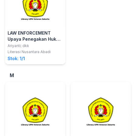
LAW ENFORCEMENT
Upaya Penegakan Hukum
Kasus-Kasus
Ariyanti; dkk
Pembunuhan di
Literasi Nusantara Abadi
Indonesia
Stok: 1/1
M