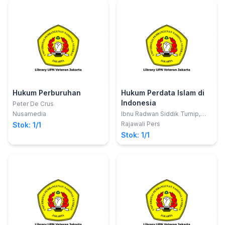
Hukum Perburuhan
Hukum Perdata Islam di
Indonesia
Peter De Crus
Nusamedia
Ibnu Radwan Siddik Turnip,
S.Ag., M.Ag.
Rajawali Pers
Stok: 1/1
Stok: 1/1