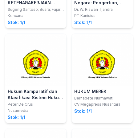
KETENAGAKERJAAN
Negara: Pengertian,
KONTEMPORER
Ruang Lingkup,
Sugeng Santoso; Busra; Fajar
Dr. W. Riawan Tjandra
Hernawan
Implementasi dan
Pengelolaan, dan
Kencana
PT Kanisius
Tantangan (Perspektif
Penyelesaiaan Kerugian
Stok: 1/1
Stok: 1/1
Hukum Nasional dan
Negara
Hukum Islam)
Hukum Komparatif dan
HUKUM MEREK
Klasifikasi Sistem Hukum
Bernadete Nurmawati
ke dalam Keluarga
Peter De Crus
CV Megapress Nusantara
Hukum
Nusamedia
Stok: 1/1
Stok: 1/1