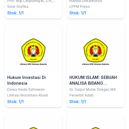
Prof. Atip Latipulhayat, S.H.,
Rianda Dirkareshza
LL.M., Ph.D
Sinar Grafika
LPPM Press
Stok: 1/1
Stok: 1/1
Hukum Investasi Di
HUKUM ISLAM: SEBUAH
Indonesia
ANALISA BIDANG
PERKAWINAN DAN
Dewa Gede Satriawan
Dr. Saipul Muluk Siregar, MA
WARISAN DI SUMATERA
Literasi Nusantara Abadi
Penerbit Adab
UTARA
Stok: 1/1
Stok: 1/1