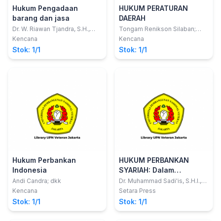
Hukum Pengadaan
HUKUM PERATURAN
barang dan jasa
DAERAH
Dr. W. Riawan Tjandra, S.H.,
Tongam Renikson Silaban;
M.Hum.
Andriansyah Tiawarman K;
Kencana
Kencana
Muhamad Sadi Is
Stok: 1/1
Stok: 1/1
Hukum Perbankan
HUKUM PERBANKAN
Indonesia
SYARIAH: Dalam
Perspektif Dogmatik
Andi Candra; dkk
Dr. Muhammad Sadi'is, S.H.I.,
M.H.
Hukum, Teori Hukum, dan
Kencana
Setara Press
Filsafat Hukum
Stok: 1/1
Stok: 1/1