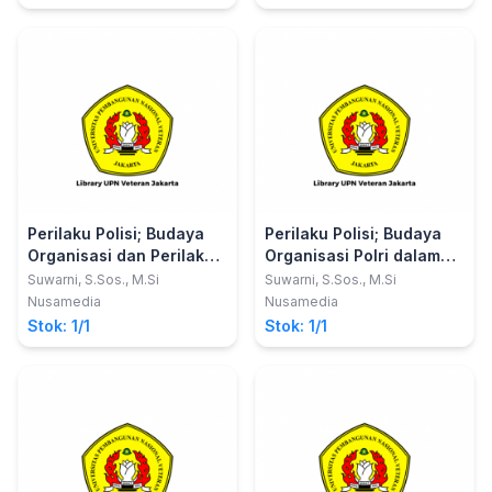
Daku, Agus Hermanto, Siti
Mariam, Siti Aisyah, Ahmad
Musadad
Perilaku Polisi; Budaya
Perilaku Polisi; Budaya
Organisasi dan Perilaku
Organisasi Polri dalam
Komunikasi
Potret Komunikasi
Suwarni, S.Sos., M.Si
Suwarni, S.Sos., M.Si
Budaya
Nusamedia
Nusamedia
Stok: 1/1
Stok: 1/1