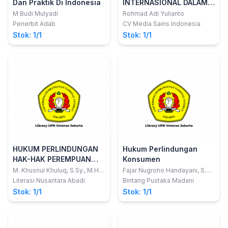
Dan Praktik Di Indonesia
INTERNASIONAL DALAM
ISLAM
M Budi Mulyadi
Rohmad Adi Yulianto
Penerbit Adab
CV Media Sains Indonesia
Stok: 1/1
Stok: 1/1
HUKUM PERLINDUNGAN
Hukum Perlindungan
HAK-HAK PEREMPUAN
Konsumen
DAN ANAK: Teori, Praktik,
M. Khusnul Khuluq, S.Sy., M.H.
Fajar Nugroho Handayani, S.H.;
dkk
Ahmad Raihan Harahap
serta Arah Pembaruan
Literasi Nusantara Abadi
Bintang Pustaka Madani
Hukum di Badan
Stok: 1/1
Stok: 1/1
Peradilan