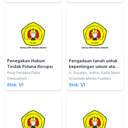
Penegakan Hukum
Pengadaan tanah untuk
Tindak Pidana Korupsi
kepentingan umum atas
tanah kas desa pasca
Risqi Perdana Putra
H. Suyanto ; editor, Saiful Munir
Undang-Undang No. 11
Deepublish
Scopindo Media Pustaka
Tahun 2020 tentang
Stok: 1/1
Stok: 1/1
cipta kerja