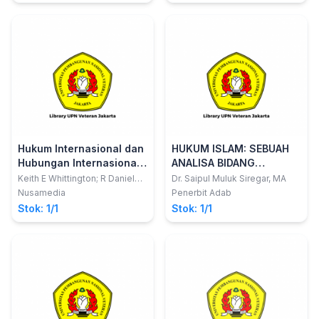
Hukum Internasional dan
HUKUM ISLAM: SEBUAH
Hubungan Internasional:
ANALISA BIDANG
Handbook Hukum dan
PERKAWINAN DAN
Keith E Whittington; R Daniel
Dr. Saipul Muluk Siregar, MA
Kelemen; Gregory A Caldeira
Politik
WARISAN DI SUMATERA
Nusamedia
Penerbit Adab
UTARA
Stok: 1/1
Stok: 1/1