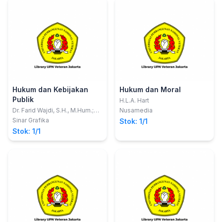
Hukum dan Kebijakan
Hukum dan Moral
Publik
H.L.A. Hart
Dr. Farid Wajdi, S.H., M.Hum.;
Nusamedia
Andryan, S.H., M.H.
Sinar Grafika
Stok: 1/1
Stok: 1/1