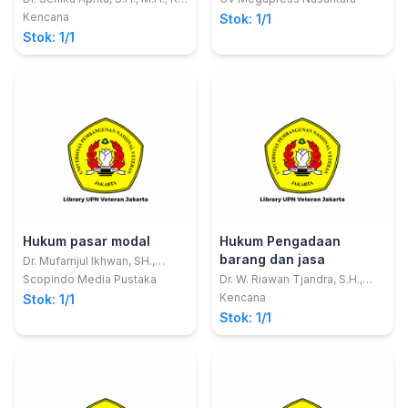
Adhitya, S.T., S.H., M.Kn.
Kencana
Stok: 1/1
Stok: 1/1
Hukum pasar modal
Hukum Pengadaan
barang dan jasa
Dr. Mufarrijul Ikhwan, SH.,
MHum ; editor, Mukhlis, SH.,
Scopindo Media Pustaka
Dr. W. Riawan Tjandra, S.H.,
MH., Saiful Abdullah, SH., MH.
M.Hum.
Kencana
Stok: 1/1
Stok: 1/1