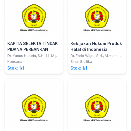
KAPITA SELEKTA TINDAK
Kebijakan Hukum Produk
PIDANA PERBANKAN
Halal di Indonesia
Dr. Yunus Husein, S.H., LL.M.;
Dr. Farid Wajdi, S.H., M.Hum.
Ichsan Zikry, S.H., LL.M.
dan Diana Susanti, S.H., M.Kn.
Kencana
Sinar Grafika
Stok: 1/1
Stok: 1/1