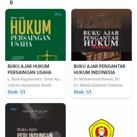
B
BUKU AJAR HUKUM
BUKU AJAR PENGANTAR
PERSAINGAN USAHA
HUKUM INDONESIA
L. Budi Kagramanto; Sinar Aju
Dr. Mohammad Roesli, Sh.
Wulandari; Ria Setyawati
Literasi Nusantara Abadi
Cv. Media Edukasi Creative
Stok: 1/1
Stok: 1/1