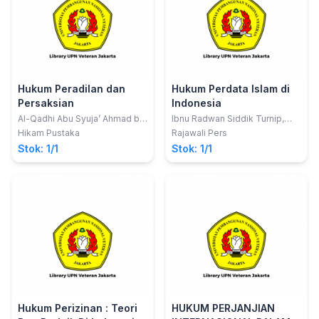
Hukum Peradilan dan
Hukum Perdata Islam di
Persaksian
Indonesia
Al-Qadhi Abu Syuja’ Ahmad bin
Ibnu Radwan Siddik Turnip,
Al Husain Al-Ashfahani
S.Ag., M.Ag.
Hikam Pustaka
Rajawali Pers
Stok: 1/1
Stok: 1/1
Hukum Perizinan : Teori
HUKUM PERJANJIAN