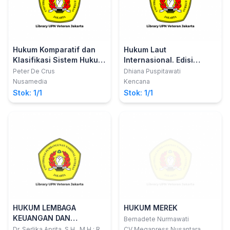
Hukum Komparatif dan
Hukum Laut
Klasifikasi Sistem Hukum
Internasional. Edisi
ke dalam Keluarga
Kedua
Peter De Crus
Dhiana Puspitawati
Hukum
Nusamedia
Kencana
Stok: 1/1
Stok: 1/1
HUKUM LEMBAGA
HUKUM MEREK
KEUANGAN DAN
Bernadete Nurmawati
PERBANKAN
Dr. Serlika Aprita, S.H., M.H.; Rio
CV Megapress Nusantara