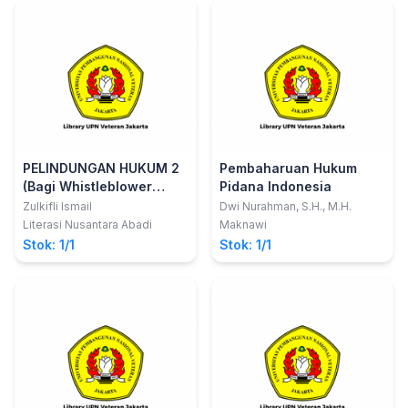
PELINDUNGAN HUKUM 2
Pembaharuan Hukum
(Bagi Whistleblower
Pidana Indonesia
dalam Perkara Pidana)
Zulkifli Ismail
Dwi Nurahman, S.H., M.H.
Literasi Nusantara Abadi
Maknawi
Stok: 1/1
Stok: 1/1