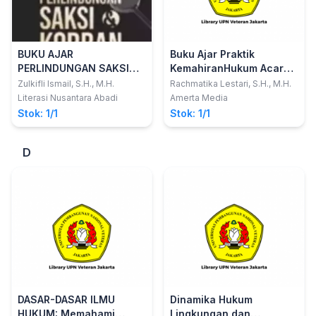
BUKU AJAR
Buku Ajar Praktik
PERLINDUNGAN SAKSI
KemahiranHukum Acara
DAN KORBAN
Perdata
Zulkifli Ismail, S.H., M.H.
Rachmatika Lestari, S.H., M.H.
Literasi Nusantara Abadi
Amerta Media
Stok: 1/1
Stok: 1/1
D
DASAR-DASAR ILMU
Dinamika Hukum
HUKUM: Memahami
Lingkungan dan