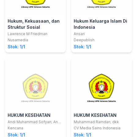
Hukum, Kekuasaan, dan
Hukum Keluarga Islam Di
Struktur Sosial
Indonesia
Lawrence M Friedman
Ansari
Nusamedia
Deepublish
Stok: 1/1
Stok: 1/1
HUKUM KESEHATAN
HUKUM KESEHATAN
Andi Muhammad Sofyan; Andy
Muhammad Ramdan; dkk
Parawansa S
Kencana
CV Media Sains Indonesia
Stok: 1/1
Stok: 1/1