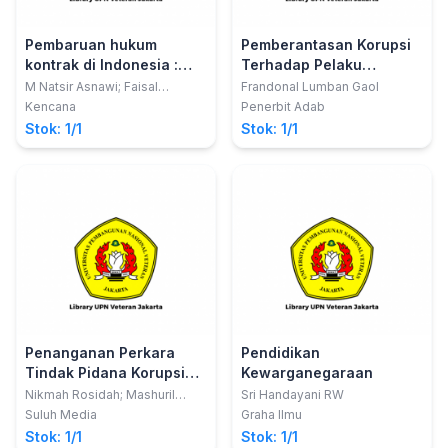
Pembaruan hukum
Pemberantasan Korupsi
kontrak di Indonesia :
Terhadap Pelaku
prakontrak, kontrak,
Medepleger (Turut Serta)
M Natsir Asnawi; Faisal
Frandonal Lumban Gaol
Santiago
pascakontrak
Kencana
Penerbit Adab
Stok: 1/1
Stok: 1/1
Penanganan Perkara
Pendidikan
Tindak Pidana Korupsi
Kewarganegaraan
dengan Subjek Hukum
Nikmah Rosidah; Mashuril
Sri Handayani RW
Anwar
Korporasi
Suluh Media
Graha Ilmu
Stok: 1/1
Stok: 1/1