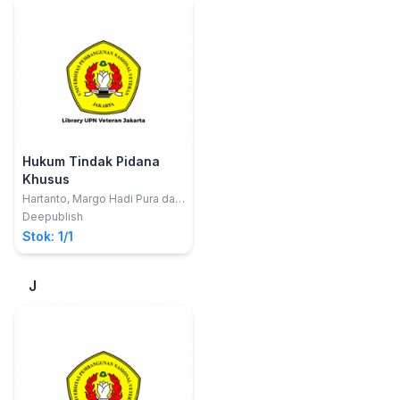
Hukum Tindak Pidana
Khusus
Hartanto, Margo Hadi Pura dan
Oci Senjaya
Deepublish
Stok: 1/1
J