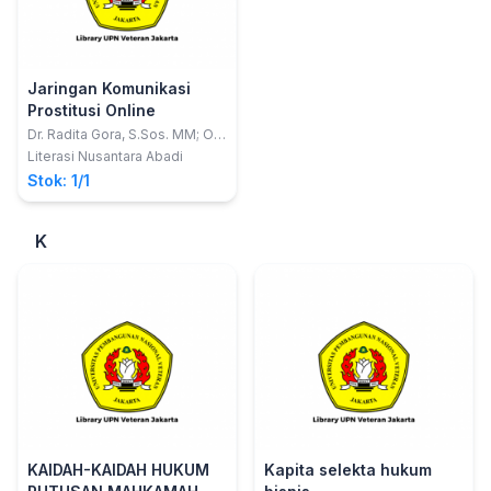
Jaringan Komunikasi
Prostitusi Online
Dr. Radita Gora, S.Sos. MM; Oni
Tarsani, S.Sos.I, M.Ikom
Literasi Nusantara Abadi
Stok: 1/1
K
KAIDAH-KAIDAH HUKUM
Kapita selekta hukum