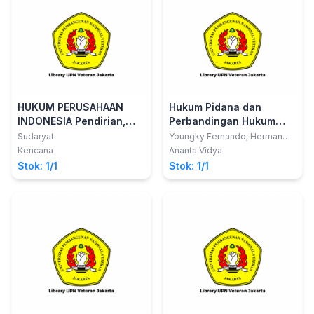
HUKUM PERUSAHAAN
Hukum Pidana dan
INDONESIA Pendirian,
Perbandingan Hukum
Tata Kelola, dan
Pidana
Sudaryat
Youngky Fernando; Herman
Bakir; Herman
Pembubaran
Kencana
Ananta Vidya
Stok: 1/1
Stok: 1/1