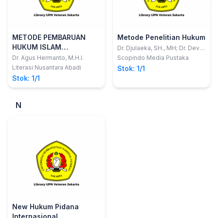
METODE PEMBARUAN
Metode Penelitian Hukum
HUKUM ISLAM
Dr. Djulaeka, SH., MH; Dr. Devi
Rahayu, SH., M.Hum
Pendekatan
Dr. Agus Hermanto, M.H.I.
Scopindo Media Pustaka
Interdisipliner
Literasi Nusantara Abadi
Stok: 1/1
Stok: 1/1
N
New Hukum Pidana
Internasional