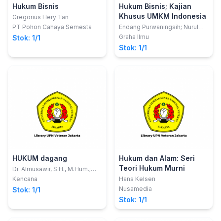
Hukum Bisnis
Hukum Bisnis; Kajian
Khusus UMKM Indonesia
Gregorius Hery Tan
PT Pohon Cahaya Semesta
Endang Purwaningsih; Nurul
Fajri Chikmawati; Muslikh
Graha Ilmu
Stok: 1/1
Stok: 1/1
HUKUM dagang
Hukum dan Alam: Seri
Teori Hukum Murni
Dr. Almusawir, S.H., M.Hum.;
dkk
Kencana
Hans Kelsen
Nusamedia
Stok: 1/1
Stok: 1/1