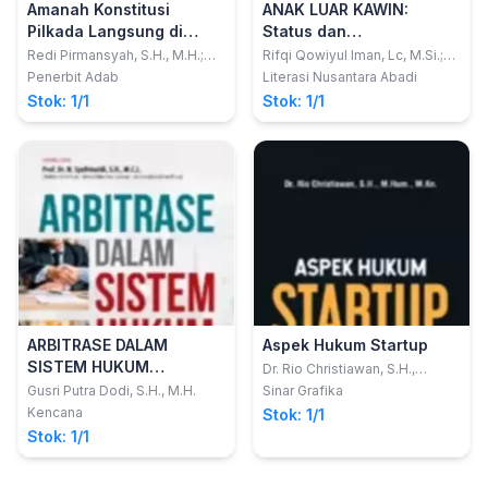
Amanah Konstitusi
ANAK LUAR KAWIN:
Pilkada Langsung di
Status dan
Tengah Pandemi Covid-
Perlindungannya Dalam
Redi Pirmansyah, S.H., M.H.;
Rifqi Qowiyul Iman, Lc, M.Si.;
Junaidi, S.H., M.H., C.L.A.; M
Dr. H. Shofa'u Qolbi Djabir, Lc.,
19
Tinjauan Hukum Islam
Penerbit Adab
Literasi Nusantara Abadi
Martindo Merta, S.H., M.H.
M.A.; Joni, S.H.I., M.H.I.
Stok: 1/1
Stok: 1/1
ARBITRASE DALAM
Aspek Hukum Startup
SISTEM HUKUM
Dr. Rio Christiawan, S.H.,
M.Hum., M.Kn.
INDONESIA
Gusri Putra Dodi, S.H., M.H.
Sinar Grafika
Kencana
Stok: 1/1
Stok: 1/1