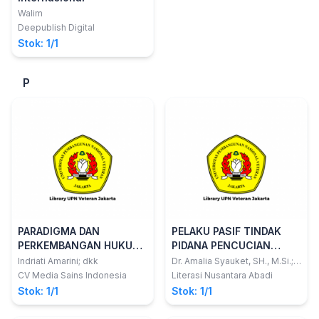
Walim
Deepublish Digital
Stok: 1/1
P
PARADIGMA DAN
PELAKU PASIF TINDAK
PERKEMBANGAN HUKUM
PIDANA PENCUCIAN
DI NEGARA KESATUAN
UANG
Indriati Amarini; dkk
Dr. Amalia Syauket, SH., M.Si.;
Melanie Pita Lestari, SS, MH;
REPUBLIK INDONESIA
CV Media Sains Indonesia
Literasi Nusantara Abadi
Luqmanul Hakim S.H
Stok: 1/1
Stok: 1/1