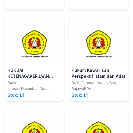
HUKUM
Hukum Kewarisan
KETENAGAKERJAAN
Perspektif Islam dan Adat
Kebijakan Perlindungan
Daniel
Dr. H. Akhmad Haries, S.Ag.,
M.S.I.
Hukum Perspektif
Literasi Nusantara Abadi
Rajawali Pers
Keadilan
Stok: 1/1
Stok: 1/1