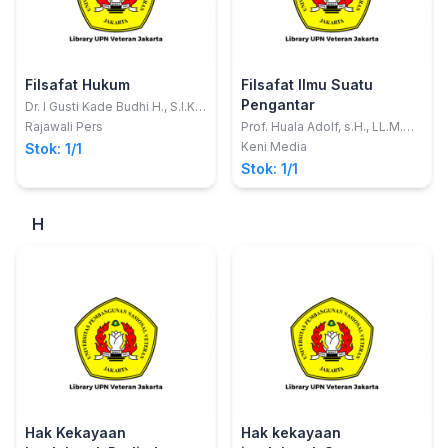
Filsafat Hukum
Filsafat Ilmu Suatu
Pengantar
Dr. I Gusti Kade Budhi H., S.I.K.,
S.H., M.Hum.
Rajawali Pers
Prof. Huala Adolf, s.H., LL.M.
Ph.D.
Keni Media
Stok: 1/1
Stok: 1/1
H
Hak Kekayaan
Hak kekayaan