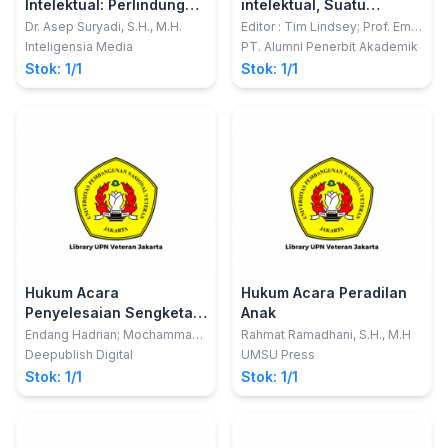
Intelektual: Perlindungan
intelektual, Suatu
dan Kepastian Hukum
pengantar
Dr. Asep Suryadi, S.H., M.H.
Editor : Tim Lindsey; Prof. Em.
Dr. Eddy Damian, S.H.; Prof.
dalam PendaftaranMerek
Inteligensia Media
PT. Alumni Penerbit Akademik
Simon Butt, B.A., LL.B.; Dr. Tomi
dengan Menggunakan
Stok: 1/1
Stok: 1/1
Suryo Utomo, S.H., LL.M.
Sistem Konstitutif
Hukum Acara
Hukum Acara Peradilan
Penyelesaian Sengketa
Anak
Hubungan Industrial
Endang Hadrian; Mochammad
Rahmat Ramadhani, S.H., M.H
Syafruddin Rezky Sanaky
(Teori dan Praktik)
Deepublish Digital
UMSU Press
Stok: 1/1
Stok: 1/1