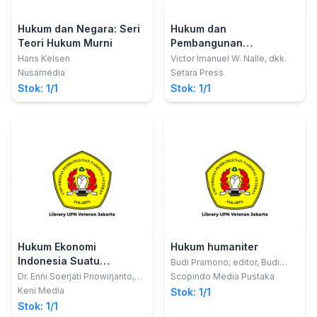
Hukum dan Negara: Seri
Hukum dan
Teori Hukum Murni
Pembangunan
Berkelanjutan di
Hans Kelsen
Victor Imanuel W. Nalle, dkk.
Indonesia
Nusamedia
Setara Press
Stok: 1/1
Stok: 1/1
Hukum Ekonomi
Hukum humaniter
Indonesia Suatu
Budi Pramono; editor, Budi
Pramono; Supartono
Pengantar
Dr. Enni Soerjati Priowirjanto,
Scopindo Media Pustaka
S.H., M.H.
Keni Media
Stok: 1/1
Stok: 1/1