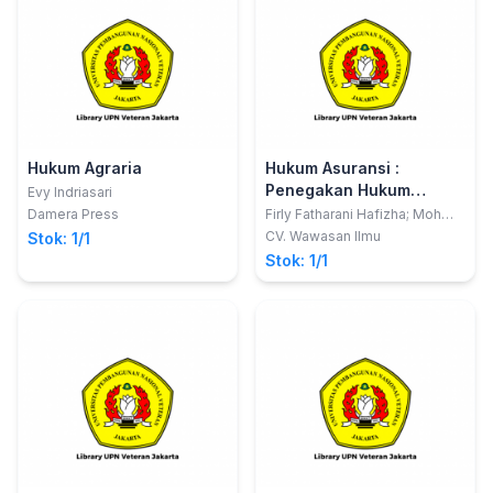
Hukum Agraria
Hukum Asuransi :
Penegakan Hukum
Evy Indriasari
Tindak Pidana
Damera Press
Firly Fatharani Hafizha; Moh
Taufik Makarao
Penggelapan Premi Oleh
CV. Wawasan Ilmu
Stok: 1/1
Perusahaan Pialang
Stok: 1/1
Asuransi