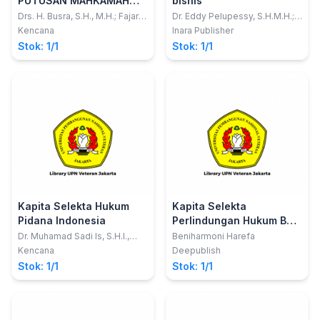
PUTUSAN MAHKAMAH
bisnis
AGUNG REPUBLIK
Drs. H. Busra, S.H., M.H.; Fajar
Dr. Eddy Pelupessy, S.H.M.H.;
Hernawan, S.H.I., M.E.I.
dkk
INDONESIA
Kencana
Inara Publisher
Stok: 1/1
Stok: 1/1
Kapita Selekta Hukum
Kapita Selekta
Pidana Indonesia
Perlindungan Hukum Bagi
Anak
Dr. Muhamad Sadi Is, S.H.I.,
Beniharmoni Harefa
M.H. dkk; Fadillah Mursid,
Kencana
Deepublish
S.H.I., M.H.; Rahmah Meladiah,
Stok: 1/1
Stok: 1/1
S.H., M.H.