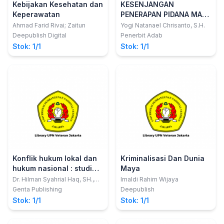
Kebijakan Kesehatan dan
KESENJANGAN
Keperawatan
PENERAPAN PIDANA MATI
DALAM PENEGAKAN
Ahmad Farid Rivai; Zaitun
Yogi Natanael Chrisanto, S.H.
HUKUM DI INDONESIA
Deepublish Digital
Penerbit Adab
Stok: 1/1
Stok: 1/1
Konflik hukum lokal dan
Kriminalisasi Dan Dunia
hukum nasional : studi
Maya
kasus pada Prosesi
Dr. Hilman Syahrial Haq, SH.,
Irnaldi Rahim Wijaya
LL.M.
Merarik dan Waris Adat
Genta Publishing
Deepublish
Masyarakat Sasak
Stok: 1/1
Stok: 1/1