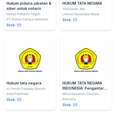
Hukum pidana jabatan &
HUKUM TATA NEGARA
siber untuk notaris
Yonnawati; dkk
Harrys Pratama Teguh
Literasi Nusantara Abadi
PT Pohon Cahaya Semesta
Stok: 1/1
Stok: 1/1
Hukum tata negara
HUKUM TATA NEGARA
INDONESIA: Pengantar
H. Firman Freaddy Busroh
Dasar
Inara Publisher
Mirza Nasution; Geofani
Milthree Saragih
Kencana
Stok: 1/1
Stok: 1/1