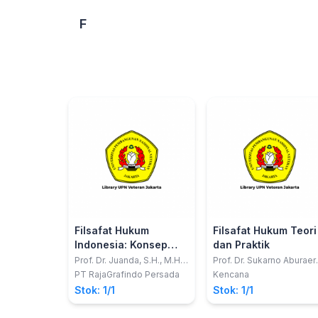
F
Filsafat Hukum
Filsafat Hukum Teori
Indonesia: Konsep
dan Praktik
Pembangunan Sistem
Prof. Dr. Juanda, S.H., M.H.;
Prof. Dr. Sukarno Aburaer
Ogiandhafiz Juanda, S.H.,
S.H.; Prof. Dr. Muhadar, S.
Hukum Nasional
PT RajaGrafindo Persada
Kencana
LL.M., C.L.A., C.P.Arb.,
M.Si.; Maskun, S.H.,LL.M.
Stok: 1/1
Stok: 1/1
C.M.L., C.Me., C.M.L.C.