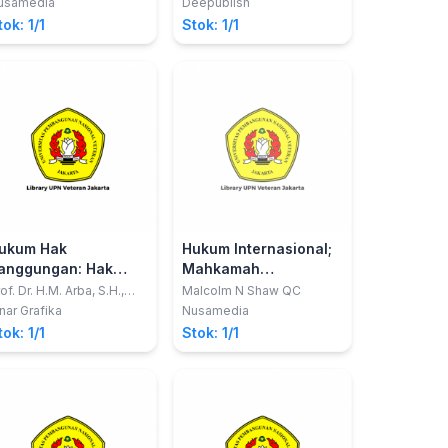
usamedia
Deepublish
idowatie
tok: 1/1
Stok: 1/1
ukum Hak
Hukum Internasional;
anggungan: Hak
Mahkamah
anggungan Atas
Internasional
of. Dr. H.M. Arba, S.H.,
Malcolm N Shaw QC
.Hum. dan Diman Ade
anah dan Benda-
nar Grafika
Nusamedia
lada, S.H. M.H.
enda di Atasnya
tok: 1/1
Stok: 1/1