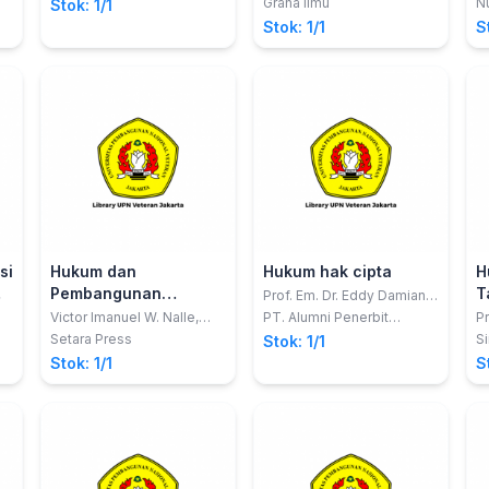
Graha Ilmu
N
Stok: 1/1
Muslikh
W
Stok: 1/1
S
si
Hukum dan
Hukum hak cipta
H
Pembangunan
T
Prof. Em. Dr. Eddy Damian,
S.H.
Berkelanjutan di
T
Victor Imanuel W. Nalle,
PT. Alumni Penerbit
Pr
dkk.
Akademik
M
Indonesia
T
Setara Press
Si
Stok: 1/1
Mu
B
Stok: 1/1
S