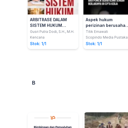
ARBITRASE DALAM
Aspek hukum
SISTEM HUKUM
perizinan berusaha
INDONESIA
dan operasional bag
Gusri Putra Dodi, S.H., M.H.
Titik Ernawati
pemilik usaha klinik
Kencana
Scopindo Media Pustaka
dengan berlakunya
Stok: 1/1
Stok: 1/1
UU Cipta Kerja
B