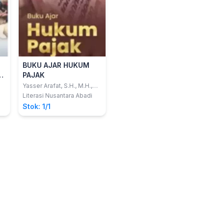
BUKU AJAR HUKUM
k
PAJAK
Yasser Arafat, S.H., M.H.,
dkk.
Literasi Nusantara Abadi
Stok: 1/1