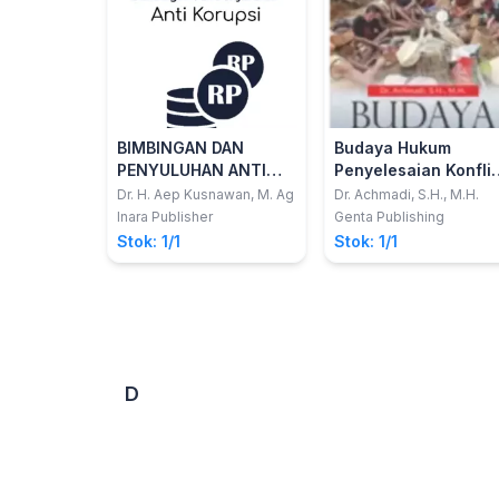
BIMBINGAN DAN
Budaya Hukum
PENYULUHAN ANTI
Penyelesaian Konfli
KORUPSI Dari Berpikir
Tanah Adat
Dr. H. Aep Kusnawan, M. Ag
Dr. Achmadi, S.H., M.H.
Kritis Terhadap
Masyarakat Dayak
Inara Publisher
Genta Publishing
Korupsi Hingga Studi
Tomun
Stok: 1/1
Stok: 1/1
Kasus
D