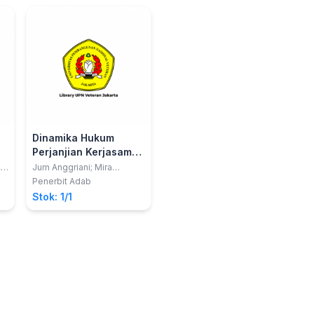
Dinamika Hukum
Perjanjian Kerjasama:
Monopoli dan
,
Jum Anggriani; Mira
Nurjannah
Persaingan Usaha di
Penerbit Adab
Indonesia
Stok: 1/1