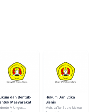
ukum dan Bentuk-
Hukum Dan Etika
entuk Masyarakat
Bisnis
oberto M Unger;
Moh. Ja’far Sodiq Maksum,
riyatno; Derta Sri
S.H.I., M.H.