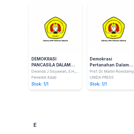
DEMOKRASI
Demokrasi
PANCASILA DALAM
Pertanahan Dalam
PEMILIHAN KEPALA
Negara Hukum
Dwanda J Sisyawan, S.H.,
Prof. Dr. Martin Roestamy
M.H., C.L.A.
SH., MH.
DAERAH CALON
Pancasila
Penerbit Adab
UNIDA PRESS
TUNGGAL DI
Stok: 1/1
Stok: 1/1
INDONESIA
(Pelaksanaan
Pemilihan Kepala
Daerah Calon Tunggal
Pasca Putusan
Mahkamah Konstitusi
E
Nomor 100/PUU-
XIII/2015)