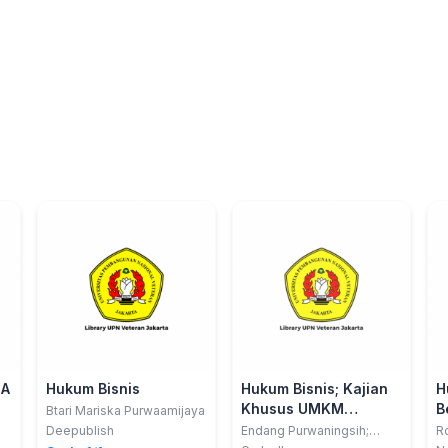
NA
Hukum Bisnis
Hukum Bisnis; Kajian
H
Khusus UMKM
B
Btari Mariska Purwaamijaya
Indonesia
Deepublish
Endang Purwaningsih;
R
Nurul Fajri Chikmawati;
Da