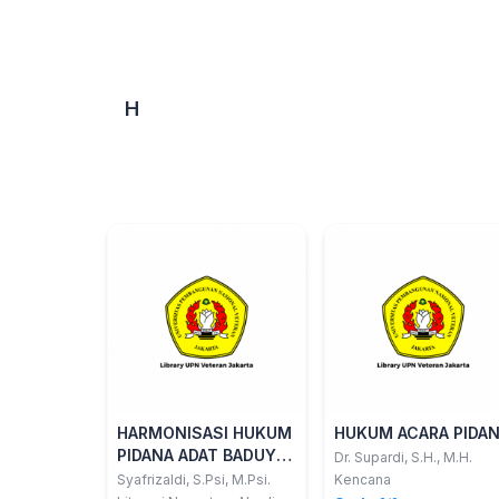
H
HARMONISASI HUKUM
HUKUM ACARA PIDA
PIDANA ADAT BADUY
Dr. Supardi, S.H., M.H.
DALAM PENERAPAN
Syafrizaldi, S.Psi, M.Psi.
Kencana