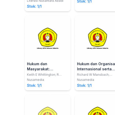
HUKUM NASIONAL
Literasi Nusantara Abadi
Stok: 1/1
Stok: 1/1
Hukum dan
Hukum dan Organisa
Masyarakat:
Internasional serta
Handbook Hukum dan
Upaya Mewujudkan
Keith E Whittington; R
Richard W Mansbach;
Daniel Kelemen; Gregory A
Kirsten L Rafferty
Politik
Perdamaian
Nusamedia
Nusamedia
Caldeira
Stok: 1/1
Stok: 1/1