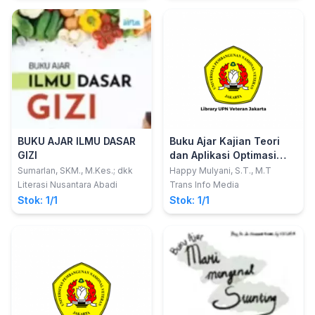
BUKU AJAR ILMU DASAR
Buku Ajar Kajian Teori
GIZI
dan Aplikasi Optimasi
Perancangan Model
Sumarlan, SKM., M.Kes.; dkk
Happy Mulyani, S.T., M.T
Pengomposan
Literasi Nusantara Abadi
Trans Info Media
Stok: 1/1
Stok: 1/1