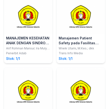
MANAJEMEN KESEHATAN
Manajemen Patient
ANAK DENGAN SINDROM
Safety pada Fasilitas
DOWN Strategi Praktis
Pelayanan Kesehatan
Arif Rohman Mansur; Ira Mulya
Wiwik Utami, M.Kes.; dkk
Sari
untuk Keluarga dan
Penerbit Adab
Trans Info Media
Perawat
Stok: 1/1
Stok: 1/1