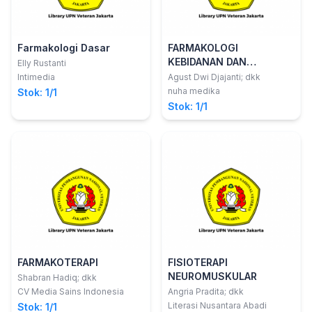
Farmakologi Dasar
FARMAKOLOGI
KEBIDANAN DAN
Elly Rustanti
KEPERAWATAN
Intimedia
Agust Dwi Djajanti; dkk
nuha medika
Stok: 1/1
Stok: 1/1
FARMAKOTERAPI
FISIOTERAPI
NEUROMUSKULAR
Shabran Hadiq; dkk
CV Media Sains Indonesia
Angria Pradita; dkk
Literasi Nusantara Abadi
Stok: 1/1