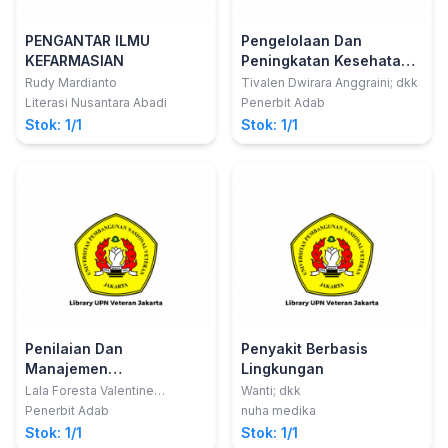
PENGANTAR ILMU
Pengelolaan Dan
KEFARMASIAN
Peningkatan Kesehatan
Lanjut Usia
Rudy Mardianto
Tivalen Dwirara Anggraini; dkk
Literasi Nusantara Abadi
Penerbit Adab
Stok: 1/1
Stok: 1/1
Penilaian Dan
Penyakit Berbasis
Manajemen
Lingkungan
Permasalahan Gizi Balita
Lala Foresta Valentine
Wanti; dkk
Gunasari; dkk
Penerbit Adab
nuha medika
Stok: 1/1
Stok: 1/1