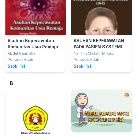
Asuhan Keperawatan
ASUHAN KEPERAWATAN
Komunitas Usia Remaja
PADA PASIEN SYSTEMIC
Dengan Risiko HIV/AIDS
LUPUS ERYTHEMATOUS
Abdul Gani; dkk
Ns. Fitri Mailani, M.Kep.
(SLE)
Penerbit Adab
Penerbit Adab
Stok: 1/1
Stok: 1/1
B