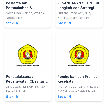
Pemantauan
PENANGANAN STUNTING
Pertumbuhan &
Langkah dan Strategi
Perkembangan Anak
Efektif
Nova Linda Rambe; Wellina
Ludiana; Immawati; Nury
Sebayang; Eva Nirwana
Luthfiyatil Fitri
Berbasis Teknologi
Deepublish
Nafal Global Nusantara
Hutabarat
Stok: 1/1
Stok: 1/1
Penatalaksanaan
Pendidikan dan Promosi
Keperawatan Obesitas
Kesehatan
Pada Remaja
Dr. Deswita, M. Kep., Ns., Sp.
Prof. Dr. Joulanda A. M. Rawis,
Kep. An.
M.Pd.; Selvie Serly Rumagit,
Penerbit Adab
CV Cakrawala Satria Mandiri
S.Kep. Ns, M.Kes.; Jolie Febri
Stok: 1/1
Stok: 1/1
Ponamon, BSN., MSN., RN.