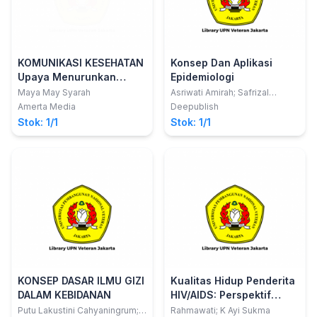
KOMUNIKASI KESEHATAN
Konsep Dan Aplikasi
Upaya Menurunkan
Epidemiologi
Tingkat Penderita
Maya May Syarah
Asriwati Amirah; Safrizal
Ahmaruddin
Tuberkulosis
Amerta Media
Deepublish
Stok: 1/1
Stok: 1/1
KONSEP DASAR ILMU GIZI
Kualitas Hidup Penderita
DALAM KEBIDANAN
HIV/AIDS: Perspektif
Sosial dan Klinis
Putu Lakustini Cahyaningrum;
Rahmawati; K Ayi Sukma