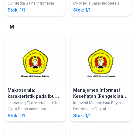
dkk
CV Media Sains Indonesia
CV Media Sains Indonesia
Stok: 1/1
Stok: 1/1
M
Makrosomia:
Manajemen Informasi
karakteristik pada ibu
Kesehatan (Pengelolaan
dan bayi
Rekam Medis) Edisi Revisi
Listyaning Eko Martanti; dkk
Irmawati Mathar; Isna Bayin
Igayanti
Cipta Prima nusantara
Deepublish Digital
Stok: 1/1
Stok: 1/1