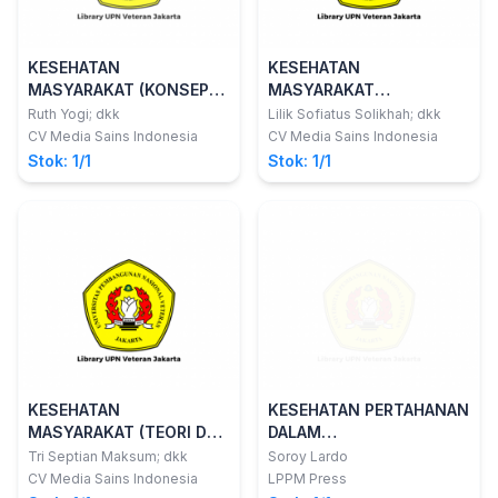
KESEHATAN
KESEHATAN
MASYARAKAT (KONSEP
MASYARAKAT
DAN PENERAPAN) JILID 1
PERKOTAAN
Ruth Yogi; dkk
Lilik Sofiatus Solikhah; dkk
CV Media Sains Indonesia
CV Media Sains Indonesia
Stok: 1/1
Stok: 1/1
KESEHATAN
KESEHATAN PERTAHANAN
MASYARAKAT (TEORI DAN
DALAM
PENERAPAN)
PERSPEKTIFWAWASAN
Tri Septian Maksum; dkk
Soroy Lardo
KEBANGSAAN
CV Media Sains Indonesia
LPPM Press