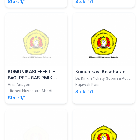
Stok: 1/1
Stok: 1/1
KOMUNIKASI EFEKTIF
Komunikasi Kesehatan
BAGI PETUGAS PMIK
Dr. Kinkin Yuliaty Subarsa Putri,
M.Si., CICS., CPR.; Dr. Elisabeth
(PEREKAM MEDIS DAN
Anis Ansyori
Rajawali Pers
Nugraheni P, M.Si., CICS; Dr.
INFORMASI KESEHATAN)
Literasi Nusantara Abadi
Stok: 1/1
Saparuddin MukHTAR, M.Si
Stok: 1/1