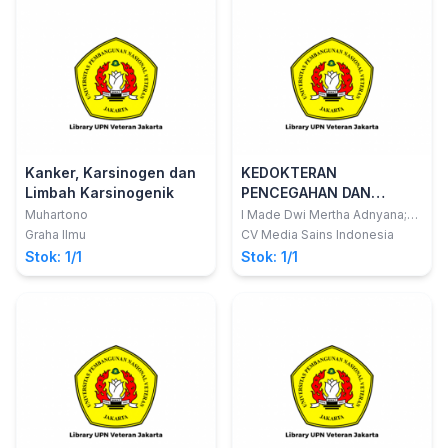
Kanker, Karsinogen dan
KEDOKTERAN
Limbah Karsinogenik
PENCEGAHAN DAN
KOMUNITAS
Muhartono
I Made Dwi Mertha Adnyana;
dkk
Graha Ilmu
CV Media Sains Indonesia
Stok: 1/1
Stok: 1/1