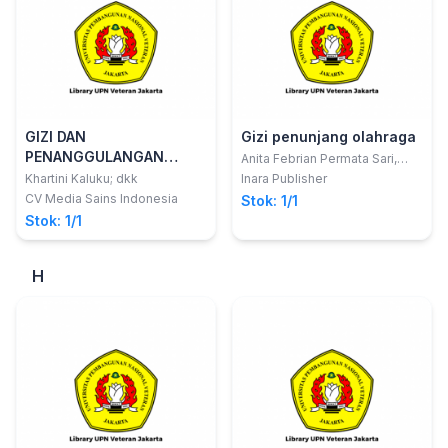
GIZI DAN
Gizi penunjang olahraga
PENANGGULANGAN
Anita Febrian Permata Sari,
S.Gz., dkk
BENCANA
Khartini Kaluku; dkk
Inara Publisher
CV Media Sains Indonesia
Stok: 1/1
Stok: 1/1
H