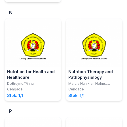
N
Nutrition for Health and
Nutrition Therapy and
Healthcare
Pathophysiology
DeBruyne/Pinna
Marcia Nahikian Nelms;
Kathryn P. Sucher; Karen Lacey
Cengage
Cengage
Stok: 1/1
Stok: 1/1
P