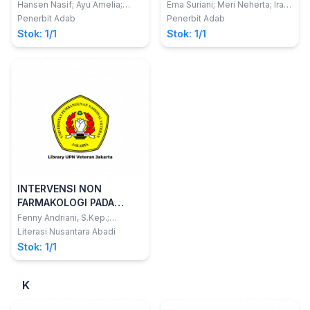
Rencana Pengobatan
ANAK USIA TODDLER
Hansen Nasif; Ayu Amelia;
Ema Suriani; Meri Neherta; Ira
Yelly Oktavia Sari
Mulya Sari
pada Pasien Pneumonia
(PADA SAAT BENCANA)
Penerbit Adab
Penerbit Adab
Terjangkit
Stok: 1/1
Stok: 1/1
INTERVENSI NON
FARMAKOLOGI PADA
ASUHAN KEPERAWATAN
Fenny Andriani, S.Kep.;
Desmawati; Spesialis
IBU HAMIL DENGAN
Literasi Nusantara Abadi
Maternitas, Ph.D
PREEKLAMPSIA
Stok: 1/1
K