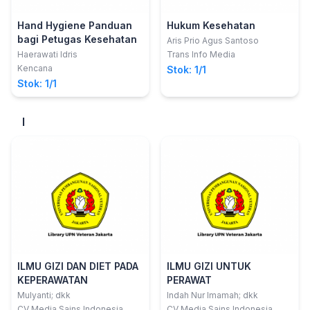
Hand Hygiene Panduan
Hukum Kesehatan
bagi Petugas Kesehatan
Aris Prio Agus Santoso
Haerawati Idris
Trans Info Media
Kencana
Stok: 1/1
Stok: 1/1
I
ILMU GIZI DAN DIET PADA
ILMU GIZI UNTUK
KEPERAWATAN
PERAWAT
Mulyanti; dkk
Indah Nur Imamah; dkk
CV Media Sains Indonesia
CV Media Sains Indonesia