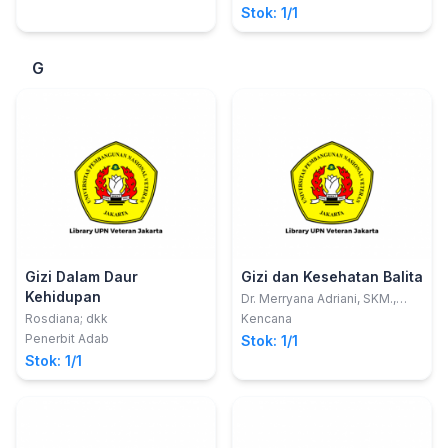
Stok: 1/1
G
Gizi Dalam Daur
Gizi dan Kesehatan Balita
Kehidupan
Dr. Merryana Adriani, SKM.,
M.Kes.; Prof. dr. Bambang
Rosdiana; dkk
Kencana
Wirjatmadi, M.S., MCN., Ph.D.,
Penerbit Adab
Stok: 1/1
Sp.Sp.GK.
Stok: 1/1