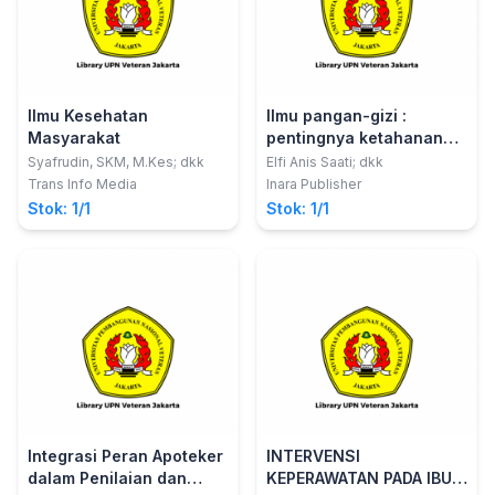
Ilmu Kesehatan
Ilmu pangan-gizi :
Masyarakat
pentingnya ketahanan
pangan keluarga, potensi
Syafrudin, SKM, M.Kes; dkk
Elfi Anis Saati; dkk
pigmen dalam
Trans Info Media
Inara Publisher
mendukung pangan
Stok: 1/1
Stok: 1/1
sehat
Integrasi Peran Apoteker
INTERVENSI
dalam Penilaian dan
KEPERAWATAN PADA IBU