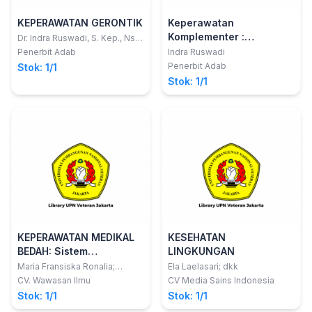
KEPERAWATAN GERONTIK
Keperawatan
Komplementer :
Dr. Indra Ruswadi, S. Kep., Ns.,
M.PH; Evi Supriatun, S.Kep.,
Pendekatan Holistik
Penerbit Adab
Indra Ruswadi
Ns., M.Kep.
Untuk Perawat Dan
Penerbit Adab
Stok: 1/1
Mahasiswa Keperawatan
Stok: 1/1
KEPERAWATAN MEDIKAL
KESEHATAN
BEDAH: Sistem
LINGKUNGAN
Muskuloskeletal,
Maria Fransiska Ronalia;
Ela Laelasari; dkk
Fransisca Debby Christine
Integumen, Persepsi
CV. Wawasan Ilmu
CV Media Sains Indonesia
Fernandez
Sensori dan Persarafan
Stok: 1/1
Stok: 1/1