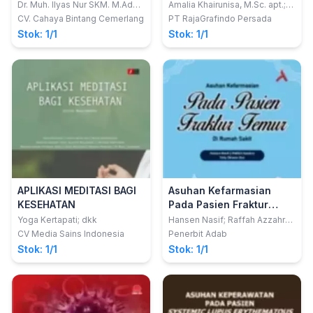
KESEHATAN
Dr. Muh. Ilyas Nur SKM. M.Adm.
Amalia Khairunisa, M.Sc. apt.;
M.Kes.
Fadlilaturahmah, S.Farm., M.Sc.;
CV. Cahaya Bintang Cemerlang
PT RajaGrafindo Persada
Dr. apt. Samsul Hadi, S.Farm.,
Stok: 1/1
Stok: 1/1
M.Sc.
APLIKASI MEDITASI BAGI
Asuhan Kefarmasian
KESEHATAN
Pada Pasien Fraktur
Femur Di Rumah Sakit
Yoga Kertapati; dkk
Hansen Nasif; Raffah Azzahra;
Yelly Oktavia Sari
CV Media Sains Indonesia
Penerbit Adab
Stok: 1/1
Stok: 1/1