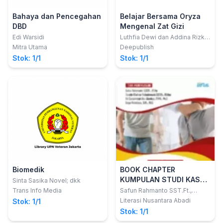
Bahaya dan Pencegahan
Belajar Bersama Oryza
DBD
Mengenal Zat Gizi
Edi Warsidi
Luthfia Dewi dan Addina Rizky
F.
Mitra Utama
Deepublish
Stok: 1/1
Stok: 1/1
Biomedik
BOOK CHAPTER
KUMPULAN STUDI KASUS
Sinta Sasika Novel; dkk
PENATALAKSANAAN
Trans Info Media
Safun Rahmanto SST.Ft.,
M.Fis.; dkk
FISIOTERAPI
Literasi Nusantara Abadi
Stok: 1/1
Stok: 1/1