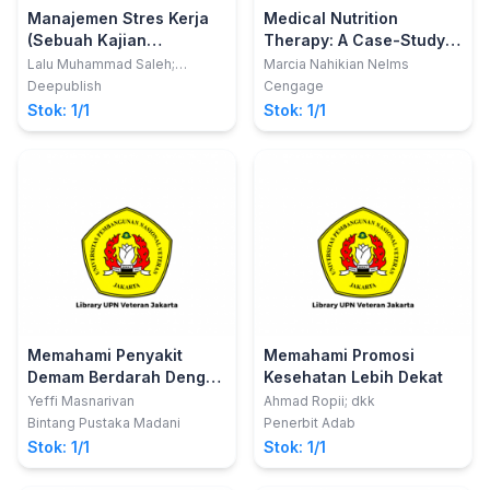
Manajemen Stres Kerja
Medical Nutrition
(Sebuah Kajian
Therapy: A Case-Study
Keselamatan Dan
Approach
Lalu Muhammad Saleh;
Marcia Nahikian Nelms
Syamsiar S. Russeng; Istiana
Kesehatan Kerja Dari
Deepublish
Cengage
Tadjuddin
Aspek Psikologis Pada
Stok: 1/1
Stok: 1/1
ATC)
Memahami Penyakit
Memahami Promosi
Demam Berdarah Dengue
Kesehatan Lebih Dekat
Di Sumatera Barat
Yeffi Masnarivan
Ahmad Ropii; dkk
Bintang Pustaka Madani
Penerbit Adab
Stok: 1/1
Stok: 1/1