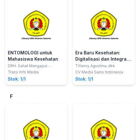
ENTOMOLOGI untuk
Era Baru Kesehatan:
Mahasiswa Kesehatan
Digitalisasi dan Integrasi
Data Untuk Pelayanan
DRH. Sahat Mangapul
Tifanny Agustina; dkk
Ompusunggu, M.Sc.
Optimal
Trans Info Media
CV Media Sains Indonesia
Stok: 1/1
Stok: 1/1
F