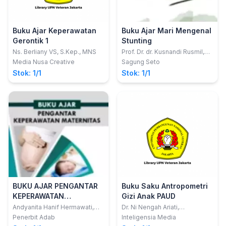
Buku Ajar Keperawatan
Buku Ajar Mari Mengenal
Gerontik 1
Stunting
Ns. Berliany VS, S.Kep., MNS
Prof. Dr. dr. Kusnandi Rusmil,
Sp. A(K)., MM.
Media Nusa Creative
Sagung Seto
Stok: 1/1
Stok: 1/1
BUKU AJAR PENGANTAR
Buku Saku Antropometri
KEPERAWATAN
Gizi Anak PAUD
MATERNITAS
Andyanita Hanif Hermawati,
Dr. Ni Nengah Ariati,
S.Kep., M.Si; Yuni Astuti,
SST.M.Erg.; dkk
Penerbit Adab
Inteligensia Media
S.Kep., Ns., M.Kep; Ns. Hernida