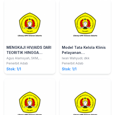
MENGKAJI HIV/AIDS DARI
Model Tata Kelola Klinis
TEORITIK HINGGA
Pelayanan
PRAKTIK
KeperawatanIntegratif
Agus Alamsyah, SKM,
Iwan Wahyudi; dkk
M.Kes,dkk
Profesional (Inpro) Dalam
Penerbit Adab
Penerbit Adab
Gedung Puskesmas
Stok: 1/1
Stok: 1/1