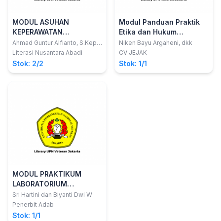
MODUL ASUHAN
Modul Panduan Praktik
KEPERAWATAN
Etika dan Hukum
KESEHATAN JIWA
Kesehatan
Ahmad Guntur Alfianto, S.Kep.,
Niken Bayu Argaheni, dkk
Ners., M.Kep.; Miftakhul Ulfa,
Literasi Nusantara Abadi
CV JEJAK
S.Kep., Ners., M.Kep.
Stok: 2/2
Stok: 1/1
MODUL PRAKTIKUM
LABORATORIUM
KEPERAWATAN DASAR 2
Sri Hartini dan Biyanti Dwi W
Penerbit Adab
Stok: 1/1