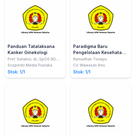
Panduan Tatalaksana
Paradigma Baru
Kanker Ginekologi
Pengelolaan Kesehatan
Masyarakat Pesisir
Prof. Suhatno, dr., SpOG (K);
Ramadhan Tosepu
dkk
Scopindo Media Pustaka
CV. Wawasan Ilmu
Stok: 1/1
Stok: 1/1