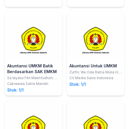
Akuntansi UMKM Batik
Akuntansi Untuk UMKM
Berdasarkan SAK EMKM
Zulfin; Wa Ode Ratna Mulia H;
dkk
Sa'diyatul Fitri Makhfudhoh; Sri
CV Media Sains Indonesia
Dwi Estiningrum
Cakrawala Satria Mandiri
Stok: 1/1
Stok: 1/1