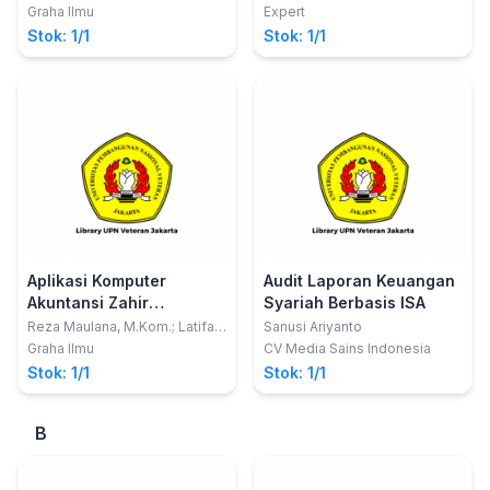
Husni Mubarok
Graha Ilmu
Expert
Stok: 1/1
Stok: 1/1
Aplikasi Komputer
Audit Laporan Keuangan
Akuntansi Zahir
Syariah Berbasis ISA
Accounting 5.1
Reza Maulana, M.Kom.; Latifah,
Sanusi Ariyanto
SE., MM.; Wanty Eka Jayanti,
Graha Ilmu
CV Media Sains Indonesia
M.Si., M.Pd.
Stok: 1/1
Stok: 1/1
B