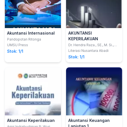
Akuntansi Internasional
AKUNTANSI
KEPERILAKUAN
Pandopotan Ritonga
UMSU Press
Dr. Hendra Raza., SE., M. Si.,
Ak., CA
Literasi Nusantara Abadi
Stok: 1/1
Stok: 1/1
Akuntansi Keperilakuan
Akuntansi Keuangan
Lanjutan 1
Amir Indrabudiman P; Wuri