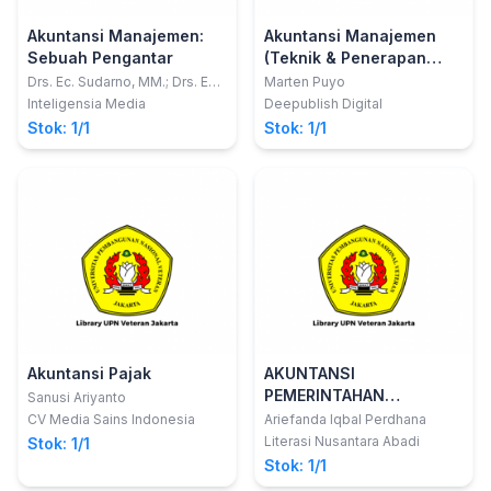
Akuntansi Manajemen:
Akuntansi Manajemen
Sebuah Pengantar
(Teknik & Penerapan
Strategi)
Drs. Ec. Sudarno, MM.; Drs. Ec.
Marten Puyo
H. Ruslan Shomad, MM.; Erwin
Inteligensia Media
Deepublish Digital
Syahputra, SE., MM.
Stok: 1/1
Stok: 1/1
Akuntansi Pajak
AKUNTANSI
PEMERINTAHAN
Sanusi Ariyanto
PERATURAN PEMERINTAH
CV Media Sains Indonesia
Ariefanda Iqbal Perdhana
REPUBLIK INDONESIA
Literasi Nusantara Abadi
Stok: 1/1
Stok: 1/1