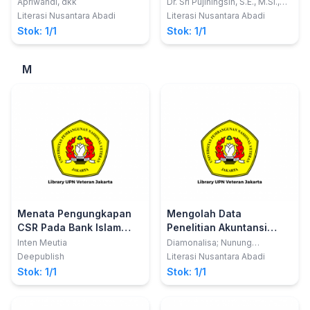
METODE
Apriwandi, dkk
Dr. Sri Pujiningsih, S.E., M.Si.,
Ak.
Literasi Nusantara Abadi
Literasi Nusantara Abadi
Stok: 1/1
Stok: 1/1
M
Menata Pengungkapan
Mengolah Data
CSR Pada Bank Islam
Penelitian Akuntansi
(Pendekatan Teori Kritis)
dengan SPSS
Inten Meutia
Diamonalisa; Nunung
Nurhayati; Dani Rahman
Deepublish
Literasi Nusantara Abadi
Stok: 1/1
Stok: 1/1