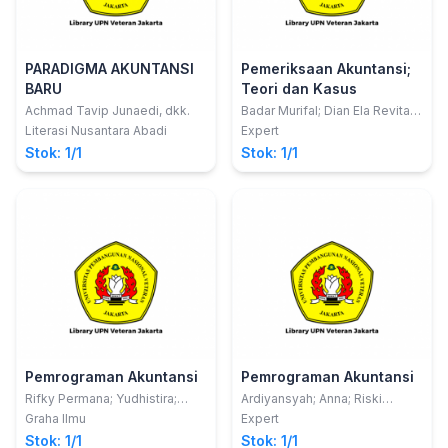
PARADIGMA AKUNTANSI
Pemeriksaan Akuntansi;
BARU
Teori dan Kasus
Achmad Tavip Junaedi, dkk.
Badar Murifal; Dian Ela Revita;
Suhartono; Ninuk
Literasi Nusantara Abadi
Expert
Riesmiyantiningtias
Stok: 1/1
Stok: 1/1
Pemrograman Akuntansi
Pemrograman Akuntansi
Rifky Permana; Yudhistira;
Ardiyansyah; Anna; Riski
Wina Widiati
Annisa; Lisnawanty
Graha Ilmu
Expert
Stok: 1/1
Stok: 1/1