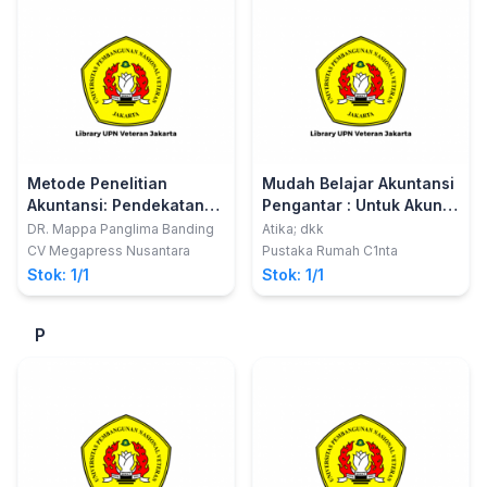
Metode Penelitian
Mudah Belajar Akuntansi
Akuntansi: Pendekatan
Pengantar : Untuk Akun-
Praktis untuk Pemula
akun yang Terklasifikasi
DR. Mappa Panglima Banding
Atika; dkk
sebagai Aset
CV Megapress Nusantara
Pustaka Rumah C1nta
Stok: 1/1
Stok: 1/1
P