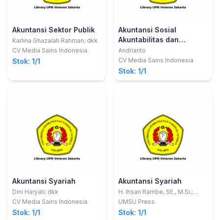
Akuntansi Sektor Publik
Akuntansi Sosial
Akuntabilitas dan
Karlina Ghazalah Rahman; dkk
Tanggung jawab Sosial
CV Media Sains Indonesia
Andrianto
Perusahaan
CV Media Sains Indonesia
Stok: 1/1
Stok: 1/1
Akuntansi Syariah
Akuntansi Syariah
Dini Haryati; dkk
H. Ihsan Rambe, SE., M.Si.;
Kusmilawaty, SE., M.Ak.
CV Media Sains Indonesia
UMSU Press
Stok: 1/1
Stok: 1/1