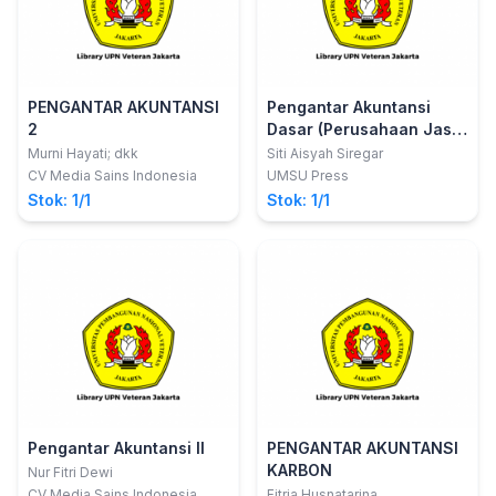
PENGANTAR AKUNTANSI
Pengantar Akuntansi
2
Dasar (Perusahaan Jasa,
Dagangdan Manufaktur)
Murni Hayati; dkk
Siti Aisyah Siregar
CV Media Sains Indonesia
UMSU Press
Stok: 1/1
Stok: 1/1
Pengantar Akuntansi II
PENGANTAR AKUNTANSI
KARBON
Nur Fitri Dewi
CV Media Sains Indonesia
Fitria Husnatarina