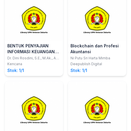
BENTUK PENYAJIAN
Blockchain dan Profesi
INFORMASI KEUANGAN
Akuntansi
DALAM PENGAMBILAN
Dr. Dini Rosdini, S.E., M.Ak., Ak.;
Ni Putu Sri Harta Mimba
dkk
KEPUTUSAN
Kencana
Deepublish Digital
Stok: 1/1
Stok: 1/1