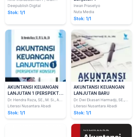
Septi Handayani
Deepublish Digital
Irwan Prasetyo
Nuta Media
Stok: 1/1
Stok: 1/1
AKUNTANSI KEUANGAN
AKUNTANSI KEUANGAN
LANJUTAN 1 (PERSPEKTIF
LANJUTAN BARU
KONSEP)
Dr. Hendra Raza, SE., M. Si., Ak.,
Dr. Dwi Ekasari Harmadji, SE.,
CA
Ak., MM.
Literasi Nusantara Abadi
Literasi Nusantara Abadi
Stok: 1/1
Stok: 1/1