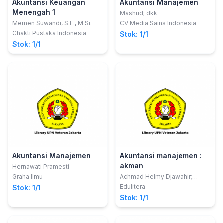
Akuntansi Keuangan
Akuntansi Manajemen
Menengah 1
Mashud; dkk
Memen Suwandi, S.E., M.Si.
CV Media Sains Indonesia
Chakti Pustaka Indonesia
Stok: 1/1
Stok: 1/1
Akuntansi Manajemen
Akuntansi manajemen :
akman
Hernawati Pramesti
Graha Ilmu
Achmad Helmy Djawahir;
Lailatus Sa'adah; Ida Nuryana
Edulitera
Stok: 1/1
Stok: 1/1