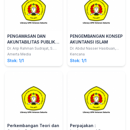
PENGAWASAN DAN
PENGEMBANGAN KONSEP
AKUNTABILITAS PUBLIK :
AKUNTANSI ISLAM
Konsep dan Aplikasi
Dr. Arip Rahman Sudrajat, S.
Dr. Abdul Nasser Hasibuan,
Sos., M. Si.
S.E., M.Si.
dalam Perwujudan Good
Amerta Media
Kencana
Governance
Stok: 1/1
Stok: 1/1
Perkembangan Teori dan
Perpajakan :