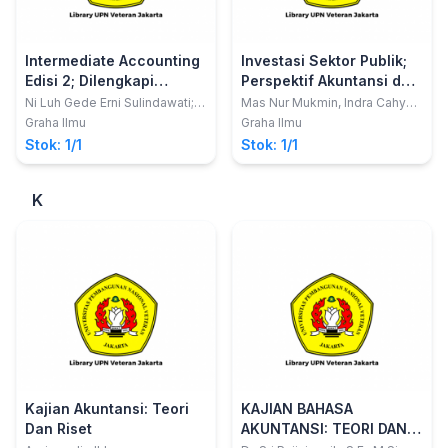
Intermediate Accounting
Investasi Sektor Publik;
Edisi 2; Dilengkapi
Perspektif Akuntansi dan
dengan Soal-soal
Pelayanan Pemerintah
Ni Luh Gede Erni Sulindawati;
Mas Nur Mukmin, Indra Cahya
Gede Adi Yuniarta; Lucy Sri
Kusuma, Farizka Susandra
Latihan
Daerah
Graha Ilmu
Graha Ilmu
Musmini
Stok: 1/1
Stok: 1/1
K
Kajian Akuntansi: Teori
KAJIAN BAHASA
Dan Riset
AKUNTANSI: TEORI DAN