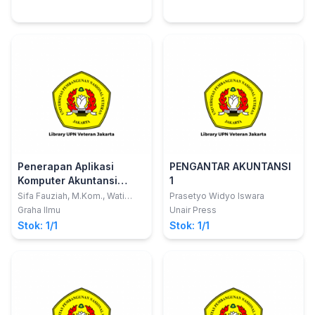
Penerapan Aplikasi
PENGANTAR AKUNTANSI
Komputer Akuntansi
1
dengan abss Premier
Sifa Fauziah, M.Kom., Wati
Prasetyo Widyo Iswara
Erawati, M.Kom., Lila Dini
V.20
Graha Ilmu
Unair Press
Utami, M.Kom
Stok: 1/1
Stok: 1/1