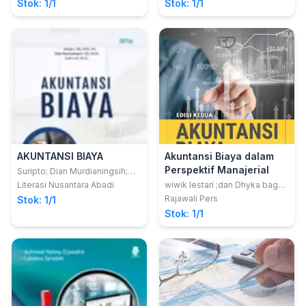
Stok: 1/1
Stok: 1/1
AKUNTANSI BIAYA
Akuntansi Biaya dalam
Perspektif Manajerial
Suripto; Dian Murdianingsih;
Carmidah
Literasi Nusantara Abadi
wiwik lestari ;dan Dhyka bagus
permana
Rajawali Pers
Stok: 1/1
Stok: 1/1