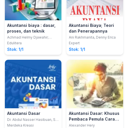
Akuntansi biaya : dasar,
Akuntansi Biaya; Teori
proses, dan teknik
dan Penerapannya
Achmad Helmy Djawahir;
Ani Rakhmanita, Denny Erica
Lailatus Sa'adah
Edulitera
Expert
Stok: 1/1
Stok: 1/1
Akuntansi Dasar
Akuntansi Dasar: Khusus
Pembaca Pemula Cara
Dr. Abdul Nasser Hasibuan, SE.,
M.Si; Putri Bunga Meiliana
Mudah Memahami Dasar-
Merdeka Kreasi
Alexander Hery