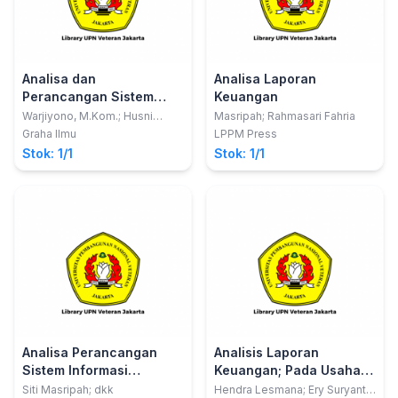
Analisa dan
Analisa Laporan
Perancangan Sistem
Keuangan
Informasi Akuntansi;
Warjiyono, M.Kom.; Husni
Masripah; Rahmasari Fahria
Faqih, M.Kom.
Desain dan Implementasi
Graha Ilmu
LPPM Press
Stok: 1/1
Stok: 1/1
Analisa Perancangan
Analisis Laporan
Sistem Informasi
Keuangan; Pada Usaha
Akuntansi
Mikro Kecil Menengah
Siti Masripah; dkk
Hendra Lesmana; Ery Suryanti;