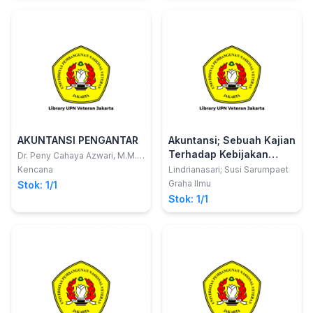
AKUNTANSI PENGANTAR
Akuntansi; Sebuah Kajian
Terhadap Kebijakan
Dr. Peny Cahaya Azwari, M.M.,
M.B.A., Ak. Dkk; Ayke Nuraliati,
Perusahaan dan
Kencana
Lindrianasari; Susi Sarumpaet
S.E., Ak., M.Ak., CA.;
Pemerintah
Graha Ilmu
Stok: 1/1
Muhammad Ali, S.E., M.Si.;
Stok: 1/1
Helisia Krisdayanti, S.E., M.E.