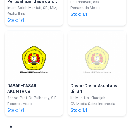
Perusahaan Jasa dan
Eri Triharyati; dkk
Dagang
Imam Soleh Marifati, SE., MM;
Penamuda Media
Ubaidillah, SAg., M.M.
Graha Ilmu
Stok: 1/1
Stok: 1/1
DASAR-DASAR
Dasar-Dasar Akuntansi
AKUNTANSI
Jilid 1
Assoc. Prof. Dr. Zulhelmy, S.E.,
Ita Mustika; Khadijah
M.Si., Ak, CA.,ACPA Dr. Suhendi,
Penerbit Adab
CV Media Sains Indonesia
SE., MA
Stok: 1/1
Stok: 1/1
E