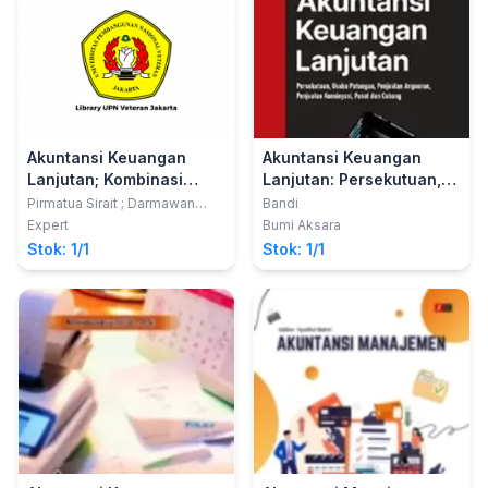
Akuntansi Keuangan
Akuntansi Keuangan
Lanjutan; Kombinasi
Lanjutan: Persekutuan,
Bisnis dan Perusahaan
Usaha Patungan,
Pirmatua Sirait ; Darmawan
Bandi
Sriyanto
Induk dan Anak
Penjualan Angsuran,
Expert
Bumi Aksara
Penjualan Konsinyasi,
Stok: 1/1
Stok: 1/1
Pusat dan Cabang