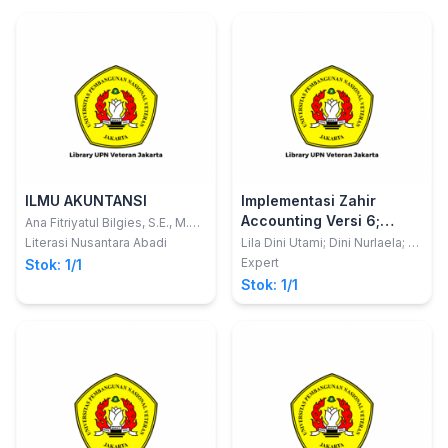
ILMU AKUNTANSI
Implementasi Zahir
Accounting Versi 6;
Ana Fitriyatul Bilgies, S.E., M.M.;
dkk
Akuntansi Perusahaan
Literasi Nusantara Abadi
Lila Dini Utami; Dini Nurlaela; Sri
Wasiyanti; Siti Masripah
Dagang dan Jasa
Expert
Stok: 1/1
Stok: 1/1