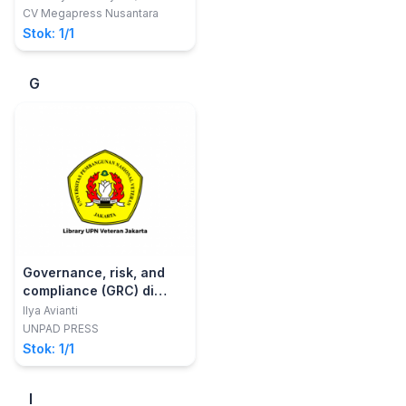
Almatius Setya Marsudi
CV Megapress Nusantara
Stok: 1/1
G
Governance, risk, and
compliance (GRC) di
Indonesia
Ilya Avianti
UNPAD PRESS
Stok: 1/1
I