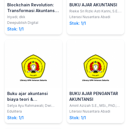
Blockchain Revolution:
BUKU AJAR AKUNTANSI
Transformasi Akuntansi
Rieke Sri Rizki Asti Karini, S.E.,
M.Si.; Arisman Muchtar, S.E.,
ke Era Digital
Iriyadi; dkk
Literasi Nusantara Abadi
Akt., M.T.
Deepublish Digital
Stok: 1/1
Stok: 1/1
Buku ajar akuntansi
BUKU AJAR PENGANTAR
biaya teori &
AKUNTANSI
implementasi
Setya Ayu Rahmawati; Dwi
Amiril Azizah S.E., MSi., PhD.;
Narullia; Abdul Ghofar
Armini Ningsih, S.E., M.M.
Edulitera
Literasi Nusantara Abadi
Stok: 1/1
Stok: 1/1