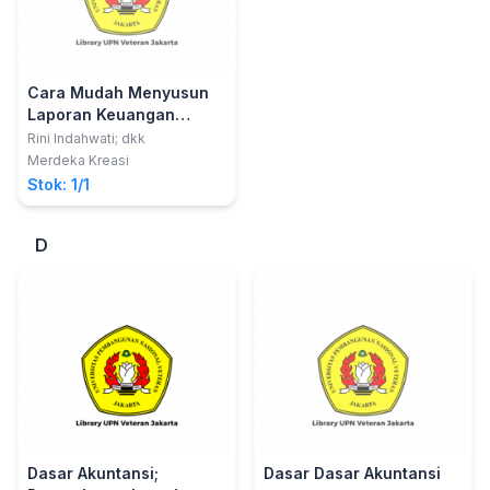
Cara Mudah Menyusun
Laporan Keuangan
Badan Usaha Milik Desa
Rini Indahwati; dkk
Merdeka Kreasi
Stok: 1/1
D
Dasar Akuntansi;
Dasar Dasar Akuntansi