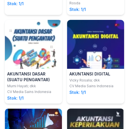
Daulay, SE., M, Si; Ella Zefriani
Dasar Akuntansi
Rosda
Stok: 1/1
Lisna Nasution, SE., M.Si;
Stok: 1/1
Windari, SE., MA
AKUNTANSI DASAR
AKUNTANSI DIGITAL
(SUATU PENGANTAR)
Vicky Rosalia; dkk
Murni Hayati; dkk
CV Media Sains Indonesia
CV Media Sains Indonesia
Stok: 1/1
Stok: 1/1