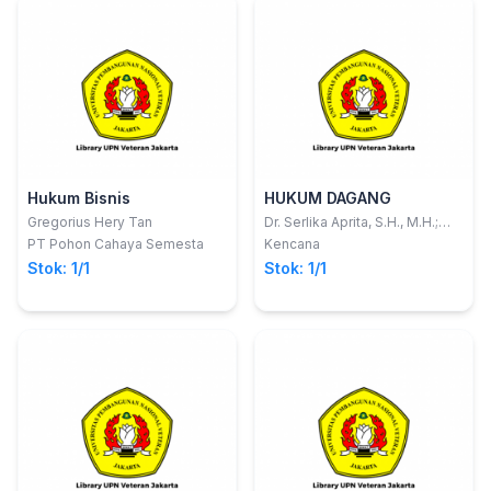
Hukum Bisnis
HUKUM DAGANG
Gregorius Hery Tan
Dr. Serlika Aprita, S.H., M.H.;
Atika Ismail, S.H., M.H.
PT Pohon Cahaya Semesta
Kencana
Stok: 1/1
Stok: 1/1