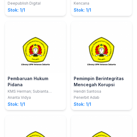
Utamy
Santiago
pascakontrak
Deepublish Digital
Kencana
Stok: 1/1
Stok: 1/1
Pembaruan Hukum
Pemimpin Berintegritas
Pidana
Mencegah Korupsi
KMS Herman; Subianta
Hendri Santosa
Mandala
Ananta Vidya
Penerbit Adab
Stok: 1/1
Stok: 1/1