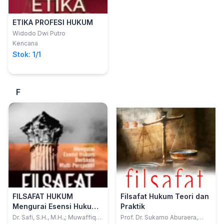
ETIKA PROFESI HUKUM
Widodo Dwi Putro
Kencana
Stok: 1/1
F
FILSAFAT HUKUM
Filsafat Hukum Teori dan
Mengurai Esensi Hukum
Praktik
Berbasis Multi-Perspektif
Dr. Safi, S.H., M.H.,; Muwaffiq
Prof. Dr. Sukarno Aburaera,