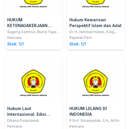
HUKUM
Hukum Kewarisan
KETENAGAKERJAAN
Perspektif Islam dan Adat
KONTEMPORER
Sugeng Santoso; Busra; Fajar
Dr. H. Akhmad Haries, S.Ag.,
Hernawan
M.S.I.
Implementasi dan
Kencana
Rajawali Pers
Tantangan (Perspektif
Stok: 1/1
Stok: 1/1
Hukum Nasional dan
Hukum Islam)
Hukum Laut
HUKUM LELANG DI
Internasional. Edisi
INDONESIA
Kedua
Dhiana Puspitawati
P.N.H. Simanjuntak, S.H., M.Kn.
Kencana
Kencana