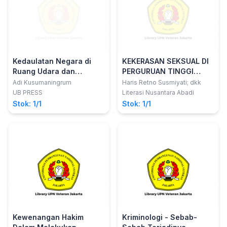
Kedaulatan Negara di
KEKERASAN SEKSUAL DI
Ruang Udara dan
PERGURUAN TINGGI
Perkembangan Angkutan
Dalam Perspektif Hukum
Adi Kusumaningrum
Haris Retno Susmiyati; dkk
Udara Internasional
UB PRESS
Literasi Nusantara Abadi
Stok: 1/1
Stok: 1/1
Kewenangan Hakim
Kriminologi - Sebab-