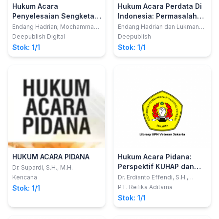
Hukum Acara
Hukum Acara Perdata Di
Penyelesaian Sengketa
Indonesia: Permasalahan
Hubungan Industrial
Eksekusi Dan Mediasi
Endang Hadrian; Mochammad
Endang Hadrian dan Lukman
Syafruddin Rezky Sanaky
Hakim
(Teori dan Praktik)
Deepublish Digital
Deepublish
Stok: 1/1
Stok: 1/1
HUKUM ACARA PIDANA
Hukum Acara Pidana:
Perspektif KUHAP dan
Dr. Supardi, S.H., M.H.
Peraturan Lainnya
Kencana
Dr. Erdianto Effendi, S.H.,
M.Hum.
PT. Refika Aditama
Stok: 1/1
Stok: 1/1