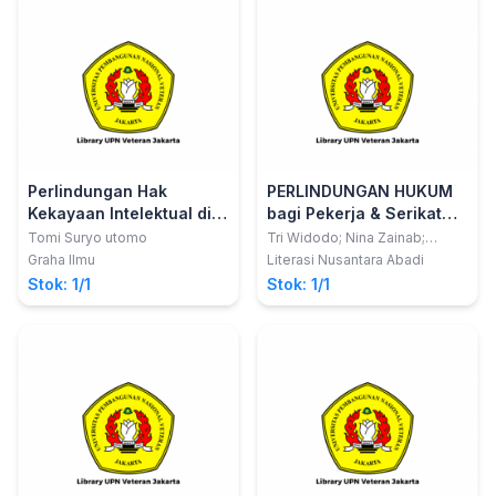
Perlindungan Hak
PERLINDUNGAN HUKUM
Kekayaan Intelektual di
bagi Pekerja & Serikat
Era Global Edisi 2;
Pekerja dalam hal
Tomi Suryo utomo
Tri Widodo; Nina Zainab;
Amalia Syauket
Sebuah Kajian
Peralihan Kepemilikanan
Graha Ilmu
Literasi Nusantara Abadi
Kontemporer
Perusahaan
Stok: 1/1
Stok: 1/1