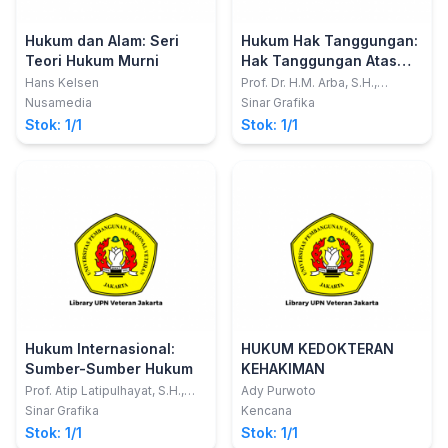
Hukum dan Alam: Seri
Hukum Hak Tanggungan:
Teori Hukum Murni
Hak Tanggungan Atas
Tanah dan Benda-Benda
Hans Kelsen
Prof. Dr. H.M. Arba, S.H.,
M.Hum. dan Diman Ade
di Atasnya
Nusamedia
Sinar Grafika
Mulada, S.H. M.H.
Stok: 1/1
Stok: 1/1
Hukum Internasional:
HUKUM KEDOKTERAN
Sumber-Sumber Hukum
KEHAKIMAN
Prof. Atip Latipulhayat, S.H.,
Ady Purwoto
LL.M., Ph.D
Sinar Grafika
Kencana
Stok: 1/1
Stok: 1/1