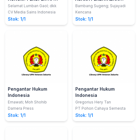
TEORI DAN PENERAPAN
CONTOH DOKUMEN
Selamat Lumban Gaol; dkk
Bambang Sugeng; Sujayadi
LITIGASI
CV Media Sains Indonesia
Kencana
Stok: 1/1
Stok: 1/1
Pengantar Hukum
Pengantar Hukum
Indonesia
Indonesia
Ernawati; Moh Shohib
Gregorius Hery Tan
Damera Press
PT Pohon Cahaya Semesta
Stok: 1/1
Stok: 1/1