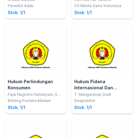
Penerbit Adab
CV Media Sains Indonesia
Stok: 1/1
Stok: 1/1
Hukum Perlindungan
Hukum Pidana
Konsumen
Internasional Dan
Perkembangannya
Fajar Nugroho Handayani, S.H.;
T. Mangaranap Sirait
Ahmad Raihan Harahap
Bintang Pustaka Madani
Deepublish
Stok: 1/1
Stok: 1/1