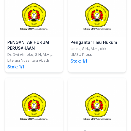
PENGANTAR HUKUM
Pengantar Ilmu Hukum
PERUSAHAAN
Isnina, S.H., M.H., dkk
Dr. Dwi Atmoko, S.H, M.H.;
UMSU Press
Jantarda Mauli Hutagalung,
Literasi Nusantara Abadi
Stok: 1/1
S.H., SPd.I , M.H.
Stok: 1/1