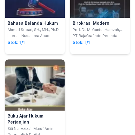
Bahasa Belanda Hukum
Birokrasi Modern
Ahmad Sobari, SH., MH., Ph.D.
Prof. Dr. M. Guntur Hamzah,
S.H., M.H.; Prof. Dr. Ria
Literasi Nusantara Abadi
PT RajaGrafindo Persada
Mardiana Yusuf, S.E., M.Si.,
Stok: 1/1
Stok: 1/1
CLC., CHCBP.
Buku Ajar Hukum
Perjanjian
Siti Nur Azizah Maruf Amin
Deepublish Digital