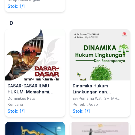
Stok: 1/1
D
DASAR-DASAR ILMU
Dinamika Hukum
HUKUM: Memahami
Lingkungan dan
Hukum Sejak Dini
Penerapannya
Dominikus Rato
Evi Purnama Wati, SH, MH;
Ardiana Hidayah, SH, MH.
Kencana
Penerbit Adab
Stok: 1/1
Stok: 1/1