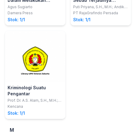
Dalam Melakukan
Sebab Terjadinya
Penahanan
Kejahatan
Agus Sugiarto
Puti Priyana, S.H., M.H.; Andika
Dwi Yuliardi
Damera Press
PT RajaGrafindo Persada
Stok: 1/1
Stok: 1/1
Kriminologi Suatu
Pengantar
Prof. Dr. A.S. Alam, S.H., M.H.;
Dr. Amir Ilyas, S.H., M.H.
Kencana
Stok: 1/1
M