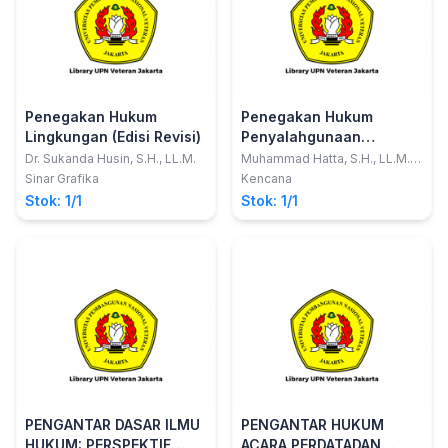
Penegakan Hukum
Penegakan Hukum
Lingkungan (Edisi Revisi)
Penyalahgunaan
Narkoba di Indonesia
Dr. Sukanda Husin, S.H., LL.M.
Muhammad Hatta, S.H., LL.M.,
Ph.D.
Sinar Grafika
Kencana
Stok: 1/1
Stok: 1/1
PENGANTAR DASAR ILMU
PENGANTAR HUKUM
HUKUM: PERSPEKTIF
ACARA PERDATADAN