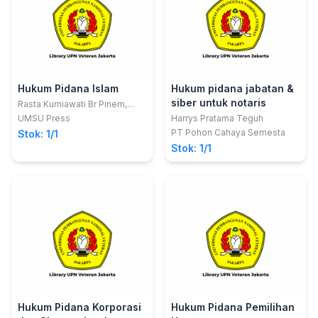
Hukum Pidana Islam
Hukum pidana jabatan &
siber untuk notaris
Rasta Kurniawati Br Pinem,
S.Ag., M.A
UMSU Press
Harrys Pratama Teguh
PT Pohon Cahaya Semesta
Stok: 1/1
Stok: 1/1
Hukum Pidana Korporasi
Hukum Pidana Pemilihan