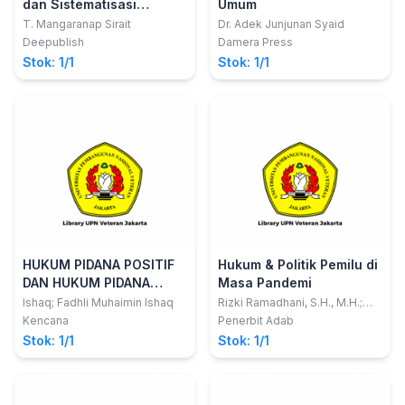
dan Sistematisasi
Umum
Penegakannya Secara
T. Mangaranap Sirait
Dr. Adek Junjunan Syaid
Integral
Deepublish
Damera Press
Stok: 1/1
Stok: 1/1
HUKUM PIDANA POSITIF
Hukum & Politik Pemilu di
DAN HUKUM PIDANA
Masa Pandemi
ISLAM
Ishaq; Fadhli Muhaimin Ishaq
Rizki Ramadhani, S.H., M.H.;
Rizki Maharani, S.I.P., M.I.Pol.
Kencana
Penerbit Adab
Stok: 1/1
Stok: 1/1