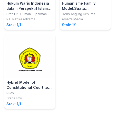
Hukum Waris Indonesia
Humanisme Family
dalam Perspektif Islam
Model:Suatu
Adat dan BW
perlindungan hukum dan
Prof. Dr. H. Eman Suparman,
Derry Angling Kesuma
S.H., M.H.
HAM terhadap
PT. Refika Aditama
Amerta Media
perempuan korban dalam
Stok: 1/1
Stok: 1/1
proses SPPT (Sistem
Perasilan Pidana
Terpadu)
Hybrid Model of
Constitutional Court to
Strengthen Indonesian
Rudy
Constitutionalism
Graha Ilmu
Stok: 1/1