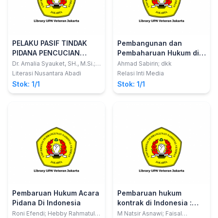
PELAKU PASIF TINDAK
Pembangunan dan
PIDANA PENCUCIAN
Pembaharuan Hukum di
UANG
Era Industri 5.0
Dr. Amalia Syauket, SH., M.Si.;
Ahmad Sabirin; dkk
Melanie Pita Lestari, SS, MH;
Literasi Nusantara Abadi
Relasi Inti Media
Luqmanul Hakim S.H
Stok: 1/1
Stok: 1/1
Pembaruan Hukum Acara
Pembaruan hukum
Pidana Di Indonesia
kontrak di Indonesia :
prakontrak, kontrak,
Roni Efendi; Hebby Rahmatul
M Natsir Asnawi; Faisal