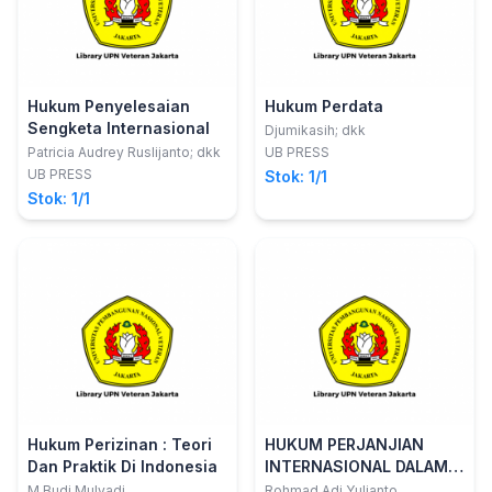
Hukum Penyelesaian
Hukum Perdata
Sengketa Internasional
Djumikasih; dkk
Patricia Audrey Ruslijanto; dkk
UB PRESS
UB PRESS
Stok: 1/1
Stok: 1/1
Hukum Perizinan : Teori
HUKUM PERJANJIAN
Dan Praktik Di Indonesia
INTERNASIONAL DALAM
ISLAM
M Budi Mulyadi
Rohmad Adi Yulianto