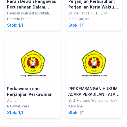
Peran Dewan Pengawas
Perjanjian Perburuhan:
Perusahaan Dalam
Perjanjian Kerja Waktu
Prespektif Hukum
Tertentu dan
Hermansyah Bakri; Kukuh
Dr. Ike Farida, S.H., LL.M.
Sudarmanto
Konstitusi
Outsourcing
Damera Press
Sinar Grafika
Stok: 1/1
Stok: 1/1
Perkawinan dan
PERKEMBANGAN HUKUM
Perjanjian Perkawinan
ACARA PERADILAN TATA
USAHA NEGARA DI
Asman
Yodi Martono Wahyunadi; dkk
INDONESIA
Rajawali Pers
Kencana
Stok: 1/1
Stok: 1/1