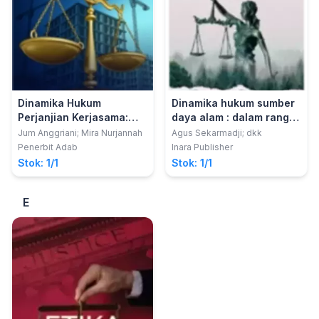
Dinamika Hukum
Dinamika hukum sumber
Perjanjian Kerjasama:
daya alam : dalam rangka
Monopoli dan Persaingan
mengenang guru kami,
Jum Anggriani; Mira Nurjannah
Agus Sekarmadji; dkk
Usaha di Indonesia
Prof. Dr. Eman Ramelan,
Penerbit Adab
Inara Publisher
S.H., M.S.
Stok: 1/1
Stok: 1/1
E