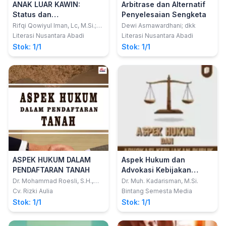
ANAK LUAR KAWIN:
Arbitrase dan Alternatif
Status dan
Penyelesaian Sengketa
Perlindungannya Dalam
Rifqi Qowiyul Iman, Lc, M.Si.;
Dewi Asmawardhani; dkk
Dr. H. Shofa'u Qolbi Djabir, Lc.,
Tinjauan Hukum Islam
Literasi Nusantara Abadi
Literasi Nusantara Abadi
M.A.; Joni, S.H.I., M.H.I.
Stok: 1/1
Stok: 1/1
ASPEK HUKUM DALAM
Aspek Hukum dan
PENDAFTARAN TANAH
Advokasi Kebijakan
Publik
Dr. Mohammad Roesli, S.H.,
Dr. Muh. Kadarisman, M.Si.
M.Hum
Cv. Rizki Aulia
Bintang Semesta Media
Stok: 1/1
Stok: 1/1