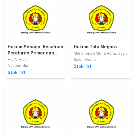
Hukum Sebagai Kesatuan
Hukum Tata Negara
Peraturan Primer dan
Muhammad Mona Adha; Dayu
Rika Perdana
Eraturan Sekunder
H.L.A. Hart
Suluh Media
Nusamedia
Stok: 1/1
Stok: 1/1