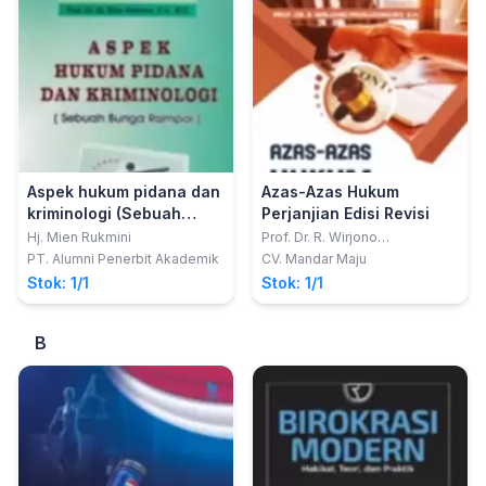
Aspek hukum pidana dan
Azas-Azas Hukum
kriminologi (Sebuah
Perjanjian Edisi Revisi
bunga rampai)
Hj. Mien Rukmini
Prof. Dr. R. Wirjono
Prodjodikoro, S.H.
PT. Alumni Penerbit Akademik
CV. Mandar Maju
Stok: 1/1
Stok: 1/1
B