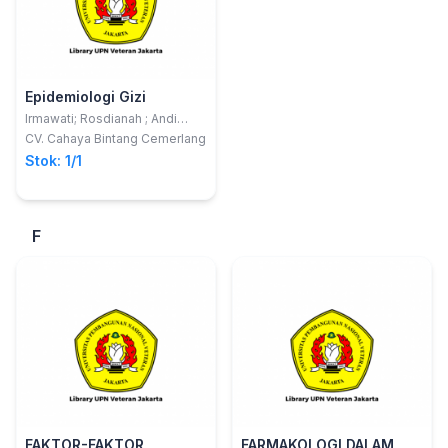
Epidemiologi Gizi
Irmawati; Rosdianah ; Andi
Baharuddin
CV. Cahaya Bintang Cemerlang
Stok: 1/1
F
FAKTOR-FAKTOR
FARMAKOLOGI DALAM