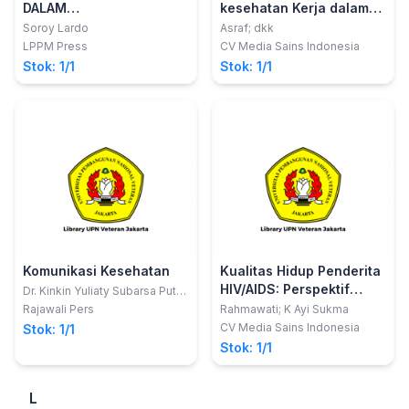
DALAM
kesehatan Kerja dalam
PERSPEKTIFWAWASAN
Manajemen
Soroy Lardo
Asraf; dkk
KEBANGSAAN
LPPM Press
CV Media Sains Indonesia
Stok: 1/1
Stok: 1/1
Komunikasi Kesehatan
Kualitas Hidup Penderita
HIV/AIDS: Perspektif
Dr. Kinkin Yuliaty Subarsa Putri,
M.Si., CICS., CPR.; Dr. Elisabeth
Sosial dan Klinis
Rajawali Pers
Rahmawati; K Ayi Sukma
Nugraheni P, M.Si., CICS; Dr.
CV Media Sains Indonesia
Stok: 1/1
Saparuddin MukHTAR, M.Si
Stok: 1/1
L