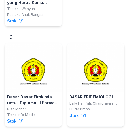
yang Harus Kamu
Ketahui tentang Corona
Tristanti Wahyuni
Virus
Pustaka Anak Bangsa
Stok: 1/1
D
Dasar Dasar Fitokimia
DASAR EPIDEMIOLOGI
untuk Diploma III Farmasi
Laily Hanifah; Chandrayani
Simanjorang; Ulya Qoulan
edisi revisi 2024
Riza Marjoni
LPPM Press
Karima
Trans Info Media
Stok: 1/1
Stok: 1/1