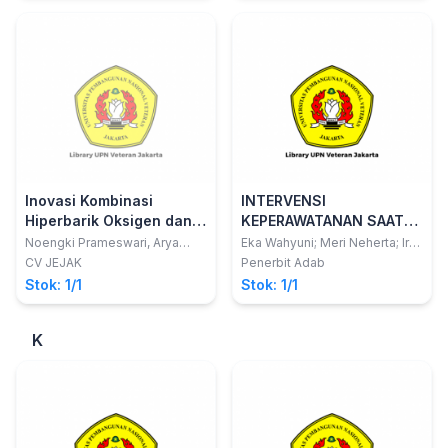
Inovasi Kombinasi
INTERVENSI
Hiperbarik Oksigen dan
KEPERAWATANAN SAAT
Teripang Emas
BENCANA (Ibu dan Anak
Noengki Prameswari, Arya
Eka Wahyuni; Meri Neherta; Ira
Brahmanta, dan Bambang
Mulya Sari
(Stichopus hermanii)
Prasekolah)
CV JEJAK
Penerbit Adab
Sucahyo
untuk Percepatan
Stok: 1/1
Stok: 1/1
Pergerakan Gigi
K