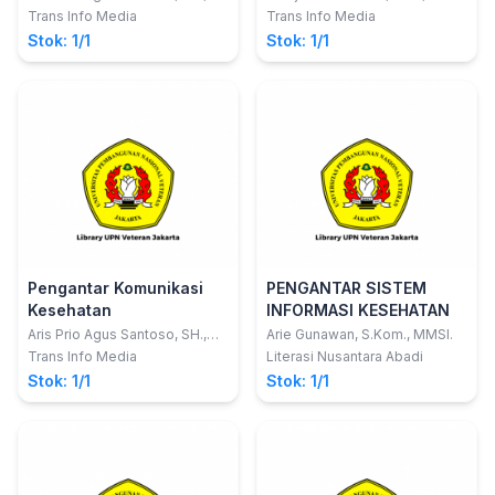
MH.
M.Kes
Trans Info Media
Trans Info Media
Stok: 1/1
Stok: 1/1
Pengantar Komunikasi
PENGANTAR SISTEM
Kesehatan
INFORMASI KESEHATAN
Aris Prio Agus Santoso, SH.,
Arie Gunawan, S.Kom., MMSI.
MH.Kes.; Tatiana Siska
Trans Info Media
Literasi Nusantara Abadi
Wardani, S.Farm., M.Farm.
Stok: 1/1
Stok: 1/1