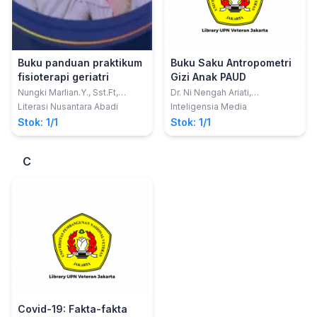
Buku panduan praktikum
Buku Saku Antropometri
fisioterapi geriatri
Gizi Anak PAUD
Nungki Marlian.Y., Sst.Ft,
Dr. Ni Nengah Ariati,
M.Kes, dkk.
SST.M.Erg.; dkk
Literasi Nusantara Abadi
Inteligensia Media
Stok: 1/1
Stok: 1/1
C
Covid-19: Fakta-fakta