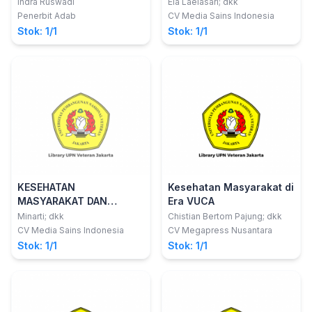
Pendekatan Holistik
Indra Ruswadi
Ela Laelasari; dkk
Untuk Perawat Dan
Penerbit Adab
CV Media Sains Indonesia
Mahasiswa Keperawatan
Stok: 1/1
Stok: 1/1
KESEHATAN
Kesehatan Masyarakat di
MASYARAKAT DAN
Era VUCA
PROMOSI KESEHATAN
Minarti; dkk
Chistian Bertom Pajung; dkk
CV Media Sains Indonesia
CV Megapress Nusantara
Stok: 1/1
Stok: 1/1