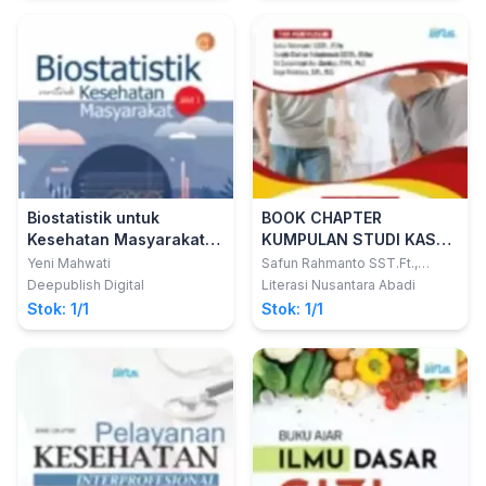
Biostatistik untuk
BOOK CHAPTER
Kesehatan Masyarakat
KUMPULAN STUDI KASUS
Jilid 1
PENATALAKSANAAN
Yeni Mahwati
Safun Rahmanto SST.Ft.,
M.Fis.; dkk
FISIOTERAPI
Deepublish Digital
Literasi Nusantara Abadi
Stok: 1/1
Stok: 1/1