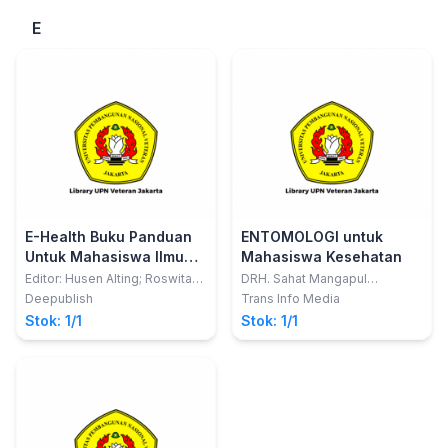
E
E-Health Buku Panduan
ENTOMOLOGI untuk
Untuk Mahasiswa Ilmu
Mahasiswa Kesehatan
Kesehatan Dan
Editor: Husen Alting; Roswita
DRH. Sahat Mangapul
M. Aboe
Ompusunggu, M.Sc.
Profesional Kesehatan
Deepublish
Trans Info Media
Stok: 1/1
Stok: 1/1