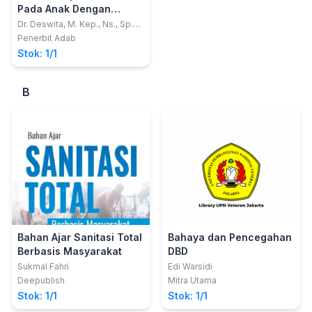
Pada Anak Dengan
Kolesasis
Dr. Deswita, M. Kep., Ns., Sp.
Kep. An.; Anita Rahayu, S. Kep.
Penerbit Adab
Stok: 1/1
B
Bahan Ajar Sanitasi Total
Bahaya dan Pencegahan
Berbasis Masyarakat
DBD
Sukmal Fahri
Edi Warsidi
Deepublish
Mitra Utama
Stok: 1/1
Stok: 1/1