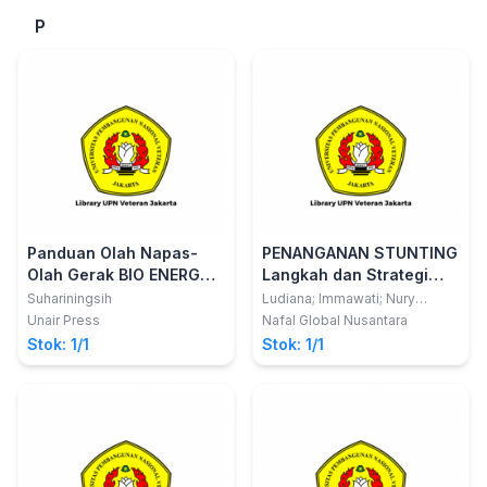
P
Panduan Olah Napas-
PENANGANAN STUNTING
Olah Gerak BIO ENERGY
Langkah dan Strategi
POWER dalam Perspektif
Efektif
Suhariningsih
Ludiana; Immawati; Nury
Luthfiyatil Fitri
Kesehatan Tradisional
Unair Press
Nafal Global Nusantara
Stok: 1/1
Stok: 1/1