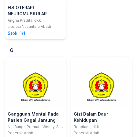
FISIOTERAPI
NEUROMUSKULAR
Angria Pradita; dkk
Literasi Nusantara Abadi
Stok: 1/1
G
Gangguan Mental Pada
Gizi Dalam Daur
Pasien Gagal Jantung
Kehidupan
Ns. Bunga Permata Wenny, S.
Rosdiana; dkk
Kep., M. Kep.; dr. Bram Sesario
Penerbit Adab
Penerbit Adab
Rendi; Agus Sri Banowo, S.Kp,