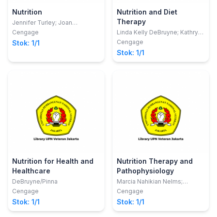
Nutrition
Nutrition and Diet
Therapy
Jennifer Turley; Joan
Thompson
Cengage
Linda Kelly DeBruyne; Kathryn
Pinna;
Cengage
Stok: 1/1
Stok: 1/1
Nutrition for Health and
Nutrition Therapy and
Healthcare
Pathophysiology
DeBruyne/Pinna
Marcia Nahikian Nelms;
Kathryn P. Sucher; Karen Lacey
Cengage
Cengage
Stok: 1/1
Stok: 1/1