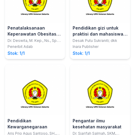
Penatalaksanaan
Pendidikan gizi untuk
Keperawatan Obesitas
praktisi dan mahasiswa
Pada Remaja
kesehatan
Dr. Deswita, M. Kep., Ns., Sp.
Desak Putu Sukraniti; dkk
Kep. An.
Penerbit Adab
Inara Publisher
Stok: 1/1
Stok: 1/1
Pendidikan
Pengantar ilmu
Kewarganegaraan
kesehatan masyarakat
Aris Prio Agus Santoso, SH.,
Dr. Sjarifah Salmah, SKM,