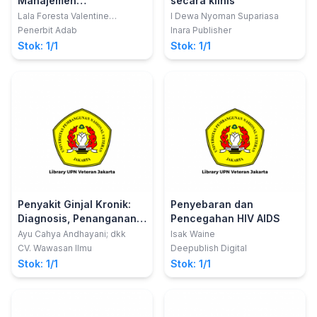
Manajemen
secara klinis
Permasalahan Gizi Balita
Lala Foresta Valentine
I Dewa Nyoman Supariasa
Gunasari; dkk
Penerbit Adab
Inara Publisher
Stok: 1/1
Stok: 1/1
Penyakit Ginjal Kronik:
Penyebaran dan
Diagnosis, Penanganan,
Pencegahan HIV AIDS
dan Pencegahan
Ayu Cahya Andhayani; dkk
Isak Waine
CV. Wawasan Ilmu
Deepublish Digital
Stok: 1/1
Stok: 1/1