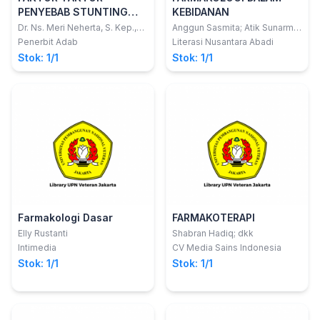
PENYEBAB STUNTING
KEBIDANAN
PADA ANAK
Dr. Ns. Meri Neherta, S. Kep.,
Anggun Sasmita; Atik Sunarmi;
M. Biomed.,; Dr. Deswita, S.Kp.,
Bdn. Risna Ayu Rahmadani,
Penerbit Adab
Literasi Nusantara Abadi
M. Kep., Sp. Kep. An.,; dan Ns.
S.ST., M.Kes.
Stok: 1/1
Stok: 1/1
Reky Marlani, S. Kep., M. Kep.
Farmakologi Dasar
FARMAKOTERAPI
Elly Rustanti
Shabran Hadiq; dkk
Intimedia
CV Media Sains Indonesia
Stok: 1/1
Stok: 1/1