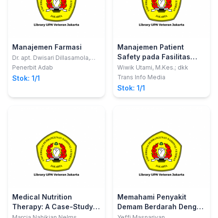
Manajemen Farmasi
Manajemen Patient
Safety pada Fasilitas
Dr. apt. Dwisari Dillasamola,
M.Farm.
Pelayanan Kesehatan
Penerbit Adab
Wiwik Utami, M.Kes.; dkk
Trans Info Media
Stok: 1/1
Stok: 1/1
Medical Nutrition
Memahami Penyakit
Therapy: A Case-Study
Demam Berdarah Dengue
Approach
Di Sumatera Barat
Marcia Nahikian Nelms
Yeffi Masnarivan