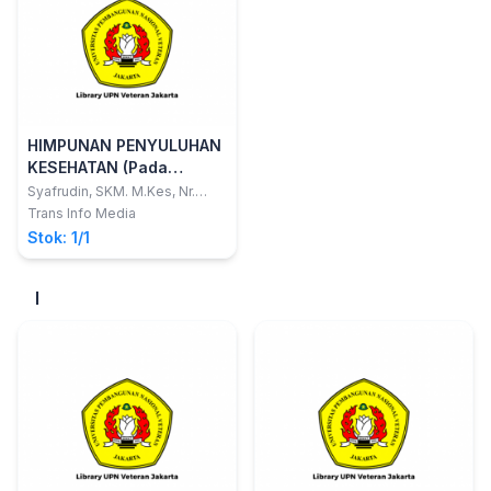
HIMPUNAN PENYULUHAN
KESEHATAN (Pada
Remaja, Keluarga, Lans a
Syafrudin, SKM. M.Kes, Nr.
Karningsih, SKp.M.Kes,
dan Masyarakat)
Trans Info Media
Mardiana Dairi, SPd
Stok: 1/1
I