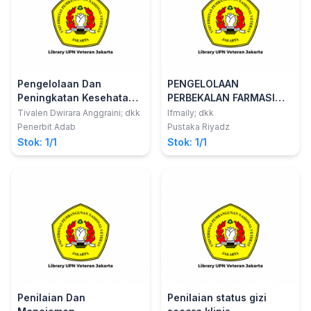
Pengelolaan Dan
PENGELOLAAN
Peningkatan Kesehatan
PERBEKALAN FARMASI
Lanjut Usia
DARI PERSPEKTIF
Tivalen Dwirara Anggraini; dkk
Ifmaily; dkk
FARMAKOEKONOMI Jilid 2
Penerbit Adab
Pustaka Riyadz
Stok: 1/1
Stok: 1/1
Penilaian Dan
Penilaian status gizi