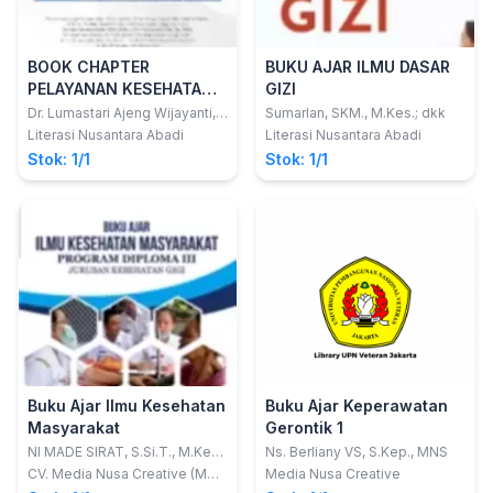
BOOK CHAPTER
BUKU AJAR ILMU DASAR
PELAYANAN KESEHATAN
GIZI
INTERPROFESIONAL
Dr. Lumastari Ajeng Wijayanti,
Sumarlan, SKM., M.Kes.; dkk
S.Kp., M.Kes., Sp.Mat.; dkk
Literasi Nusantara Abadi
Literasi Nusantara Abadi
Stok: 1/1
Stok: 1/1
Buku Ajar Ilmu Kesehatan
Buku Ajar Keperawatan
Masyarakat
Gerontik 1
NI MADE SIRAT, S.Si.T., M.Kes.;
Ns. Berliany VS, S.Kep., MNS
ANAK AGUNG GEDE AGUNG,
CV. Media Nusa Creative (MNC
Media Nusa Creative
SKM., M.Kes.
PUBLISHING)