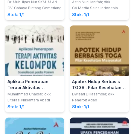
KESEHATAN
Dr. Muh. Ilyas Nur SKM. M.Adm.
Astin Nur Hanifah; dkk
M.Kes.
CV. Cahaya Bintang Cemerlang
CV Media Sains Indonesia
Stok: 1/1
Stok: 1/1
Aplikasi Penerapan
Apotek Hidup Berbasis
Terapi Aktivitas
TOGA : Pilar Kesehatan
Kelompok Sosialisasi
Masyarakat
Muhammad Chaidar; dkk
Dwisari Dillasamola; dkk
pada Pasien dengan
Literasi Nusantara Abadi
Penerbit Adab
Isolasi Sosial
Stok: 1/1
Stok: 1/1