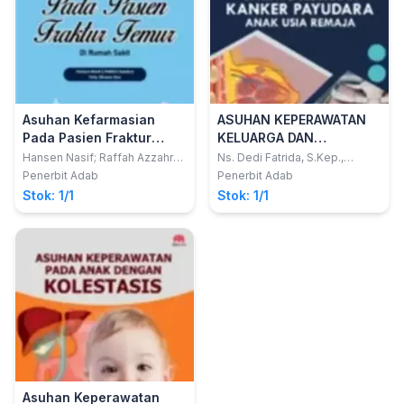
Asuhan Kefarmasian
ASUHAN KEPERAWATAN
Pada Pasien Fraktur
KELUARGA DAN
Femur Di Rumah Sakit
KOMUNITAS : UPAYA
Hansen Nasif; Raffah Azzahra;
Ns. Dedi Fatrida, S.Kep.,
Yelly Oktavia Sari
M.Kep.; dkk
PENCEGAHAN KANKER
Penerbit Adab
Penerbit Adab
PAYUDARA ANAK USIA
Stok: 1/1
Stok: 1/1
REMAJA
Asuhan Keperawatan