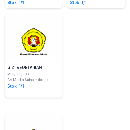
Stok: 1/1
Stok: 1/1
M.PH
GIZI VEGETARIAN
Mulyanti; dkk
CV Media Sains Indonesia
Stok: 1/1
H