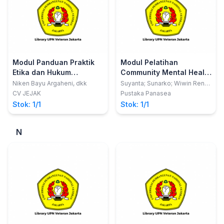
Modul Panduan Praktik
Modul Pelatihan
Etika dan Hukum
Community Mental Health
Kesehatan
Nursing
Niken Bayu Argaheni, dkk
Suyanta; Sunarko; Wiwin Reny
Rahmawati; Moh. Hanafi.
CV JEJAK
Pustaka Panasea
Hanafi
Stok: 1/1
Stok: 1/1
N