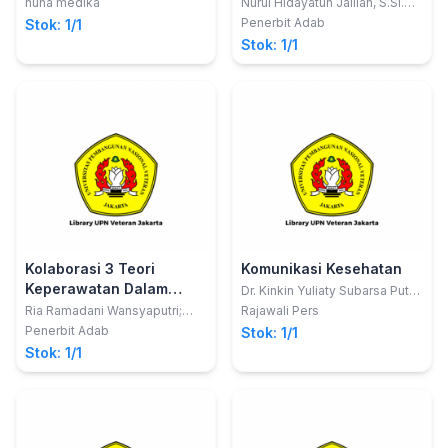
BERENCANA
nuha medika
Nurul Hidayatun Jalilah, S.Si.T.,
M.Keb,dkk
Penerbit Adab
Stok: 1/1
Stok: 1/1
Kolaborasi 3 Teori
Komunikasi Kesehatan
Keperawatan Dalam
Dr. Kinkin Yuliaty Subarsa Putri,
M.Si., CICS., CPR.; Dr. Elisabeth
Perawatan Anak Dengan
Ria Ramadani Wansyaputri;
Rajawali Pers
Nugraheni P, M.Si., CICS; Dr.
Meri Neherta; Ira Mulya Sari
Kanker
Penerbit Adab
Stok: 1/1
Saparuddin MukHTAR, M.Si
Stok: 1/1