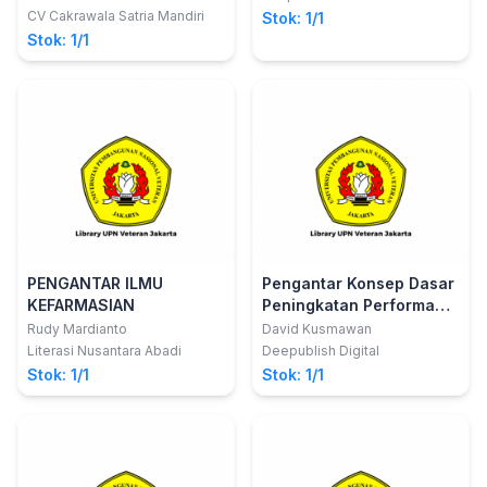
M.Pd.; Selvie Serly Rumagit,
CV Cakrawala Satria Mandiri
Stok: 1/1
S.Kep. Ns, M.Kes.; Jolie Febri
Stok: 1/1
Ponamon, BSN., MSN., RN.
PENGANTAR ILMU
Pengantar Konsep Dasar
KEFARMASIAN
Peningkatan Performa
Dan Budaya K3 Melalui
Rudy Mardianto
David Kusmawan
Safety Talk Meeting
Literasi Nusantara Abadi
Deepublish Digital
Stok: 1/1
Stok: 1/1