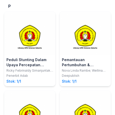
P
Peduli Stunting Dalam
Pemantauan
Upaya Percepatan
Pertumbuhan &
Penurunan Stunting
Perkembangan Anak
Ricky Febrinaldy Simanjuntak;
Nova Linda Rambe; Wellina
dkk
Sebayang; Eva Nirwana
Berbasis Teknologi
Penerbit Adab
Deepublish
Hutabarat
Stok: 1/1
Stok: 1/1