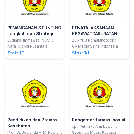
PENANGANAN STUNTING
PENATALAKSANAAN
Langkah dan Strategi
KEGAWATDARURATAN
Efektif
OBSTETRI
Ludiana; Immawati; Nury
Zulkifli B Pomalango; dkk
Luthfiyatil Fitri
Nafal Global Nusantara
CV Media Sains Indonesia
Stok: 1/1
Stok: 1/1
Pendidikan dan Promosi
Pengantar farmasi sosial
Kesehatan
apt. Putu Eka Arimbawa,
S.Farm., M.Kes
Prof. Dr. Joulanda A. M. Rawis,
Scopindo Media Pustaka