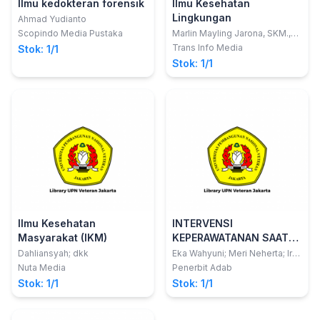
Ilmu kedokteran forensik
Ilmu Kesehatan
Lingkungan
Ahmad Yudianto
Scopindo Media Pustaka
Marlin Mayling Jarona, SKM.,
M.Kes.
Trans Info Media
Stok: 1/1
Stok: 1/1
Ilmu Kesehatan
INTERVENSI
Masyarakat (IKM)
KEPERAWATANAN SAAT
BENCANA (Ibu dan Anak
Dahliansyah; dkk
Eka Wahyuni; Meri Neherta; Ira
Mulya Sari
Prasekolah)
Nuta Media
Penerbit Adab
Stok: 1/1
Stok: 1/1