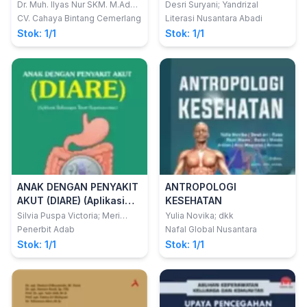
KESEHATAN
Dr. Muh. Ilyas Nur SKM. M.Adm.
Desri Suryani; Yandrizal
M.Kes.
CV. Cahaya Bintang Cemerlang
Literasi Nusantara Abadi
Stok: 1/1
Stok: 1/1
ANAK DENGAN PENYAKIT
ANTROPOLOGI
AKUT (DIARE) (Aplikasi
KESEHATAN
Beberapa Teori
Silvia Puspa Victoria; Meri
Yulia Novika; dkk
Neherta; Ira Mulya Sari
Keperawatan)
Penerbit Adab
Nafal Global Nusantara
Stok: 1/1
Stok: 1/1