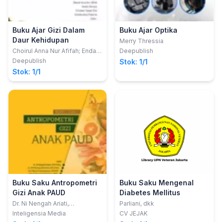
Buku Ajar Gizi Dalam
Buku Ajar Optika
Daur Kehidupan
Merry Thressia
Choirul Anna Nur Afifah; Endah
Deepublish
Tri Anomsari
Deepublish
Stok: 1/1
Stok: 1/1
Buku Saku Antropometri
Buku Saku Mengenal
Gizi Anak PAUD
Diabetes Mellitus
Dr. Ni Nengah Ariati,
Parliani, dkk
SST.M.Erg.; dkk
Inteligensia Media
CV JEJAK