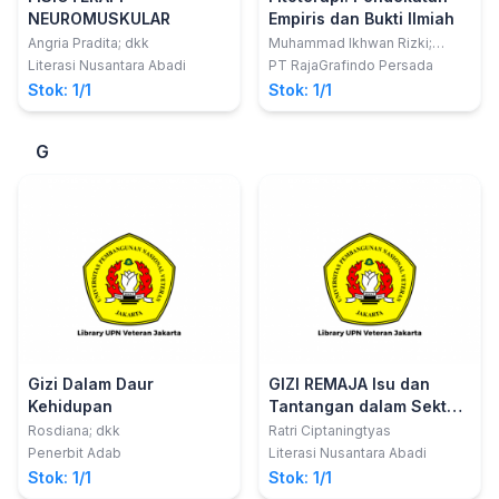
NEUROMUSKULAR
Empiris dan Bukti Ilmiah
Angria Pradita; dkk
Muhammad Ikhwan Rizki;
Nashrul Wathan
Literasi Nusantara Abadi
PT RajaGrafindo Persada
Stok: 1/1
Stok: 1/1
G
Gizi Dalam Daur
GIZI REMAJA Isu dan
Kehidupan
Tantangan dalam Sektor
Kesehatan
Rosdiana; dkk
Ratri Ciptaningtyas
Penerbit Adab
Literasi Nusantara Abadi
Stok: 1/1
Stok: 1/1