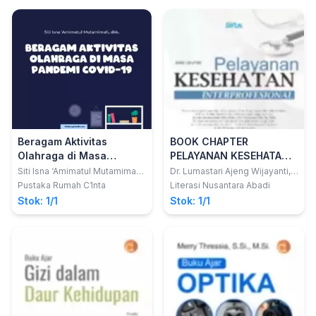
Beragam Aktivitas
BOOK CHAPTER
Olahraga di Masa
PELAYANAN KESEHATAN
Pandemi COVID-19
INTERPROFESIONAL
Siti Isna ‘Amimatul Mutamimah;
Dr. Lumastari Ajeng Wijayanti,
dkk
S.Kp., M.Kes., Sp.Mat.; dkk
Pustaka Rumah C1nta
Literasi Nusantara Abadi
Stok: 1/1
Stok: 1/1