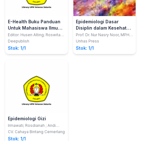
E-Health Buku Panduan
Epidemiologi Dasar
Untuk Mahasiswa Ilmu
Disiplin dalam Kesehatan
Kesehatan Dan
Masyarakat
Editor: Husen Alting; Roswita
Prof. Dr. Nur Nasry Noor, MPH.;
M. Aboe
Prof. Dr. drg. A Arsunan Arsin,
Profesional Kesehatan
Deepublish
Unhas Press
M.Kes., CWM.
Stok: 1/1
Stok: 1/1
Epidemiologi Gizi
Irmawati; Rosdianah ; Andi
Baharuddin
CV. Cahaya Bintang Cemerlang
Stok: 1/1