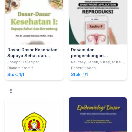
Dasar-Dasar Kesehatan:
Desain dan
Supaya Sehat dan
pengembangan
Beruntung
smartphone application
Joseph H Sianipar
Ns. Yelly Herien, S.Kep, M.Kep;
Bayu Hadi Saputro, S.Si, M.Si
untuk praktikum
Diandra Kreatif
Penerbit Adab
keperawatan kesehatan
Stok: 1/1
Stok: 1/1
reproduksi Internet Of
Things
E