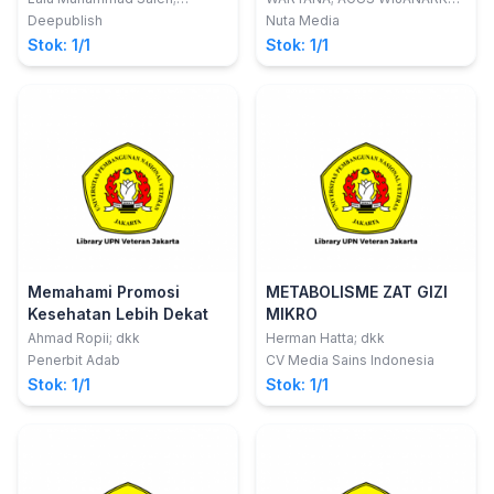
Syamsiar S. Russeng; Istiana
DINA FADHILAH
Kesehatan Kerja Dari
Deepublish
Nuta Media
Tadjuddin
Aspek Psikologis Pada
Stok: 1/1
Stok: 1/1
ATC)
Memahami Promosi
METABOLISME ZAT GIZI
Kesehatan Lebih Dekat
MIKRO
Ahmad Ropii; dkk
Herman Hatta; dkk
Penerbit Adab
CV Media Sains Indonesia
Stok: 1/1
Stok: 1/1