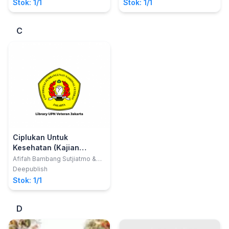
Stok: 1/1
Stok: 1/1
C
Ciplukan Untuk
Kesehatan (Kajian
Kualitas, Efikasi, Dan
Afifah Bambang Sutjiatmo &
Suci Nar Vikasari
Keamanan)
Deepublish
Stok: 1/1
D