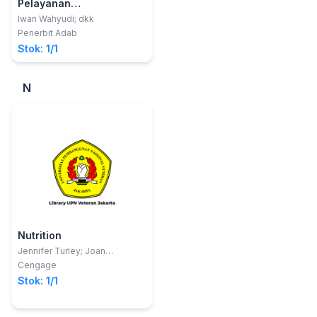
Pelayanan
KeperawatanIntegratif
Iwan Wahyudi; dkk
Profesional (Inpro) Dalam
Penerbit Adab
Gedung Puskesmas
Stok: 1/1
N
Nutrition
Jennifer Turley; Joan
Thompson
Cengage
Stok: 1/1