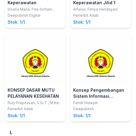
Keperawatan
Keperawatan Jilid 1
Insana Maria; Filia Sofiani
Alfanur; Fitriya Handayani
Ikasari; Hj. Rusdiana
Deepublish Digital
Penerbit Adab
Stok: 1/1
Stok: 1/1
KONSEP DASAR MUTU
Konsep Pengembangan
PELAYANAN KESEHATAN
Sistem Informasi
Kesehatan
Ruly Prapitasari, S.Si.T., M.Kes,
Fendi Hidayat
Nurul Hidayatun Jalilah, S.Si.T.,
Penerbit Adab
Deepublish
M.Keb.
Stok: 1/1
Stok: 1/1
L