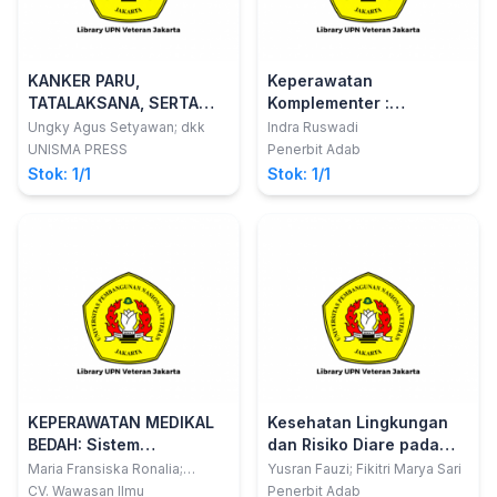
KANKER PARU,
Keperawatan
TATALAKSANA, SERTA
Komplementer :
EVALUASI RESPON TERAPI
Pendekatan Holistik
Ungky Agus Setyawan; dkk
Indra Ruswadi
DENGAN RECIST 1.1 &
Untuk Perawat Dan
UNISMA PRESS
Penerbit Adab
iRECIST
Mahasiswa Keperawatan
Stok: 1/1
Stok: 1/1
KEPERAWATAN MEDIKAL
Kesehatan Lingkungan
BEDAH: Sistem
dan Risiko Diare pada
Muskuloskeletal,
Anak
Maria Fransiska Ronalia;
Yusran Fauzi; Fikitri Marya Sari
Fransisca Debby Christine
Integumen, Persepsi
CV. Wawasan Ilmu
Penerbit Adab