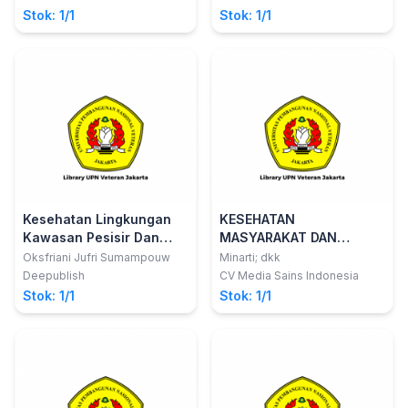
Fernandez
Sensori dan Persarafan
Stok: 1/1
Stok: 1/1
Kesehatan Lingkungan
KESEHATAN
Kawasan Pesisir Dan
MASYARAKAT DAN
Kepulauan
PROMOSI KESEHATAN
Oksfriani Jufri Sumampouw
Minarti; dkk
Deepublish
CV Media Sains Indonesia
Stok: 1/1
Stok: 1/1