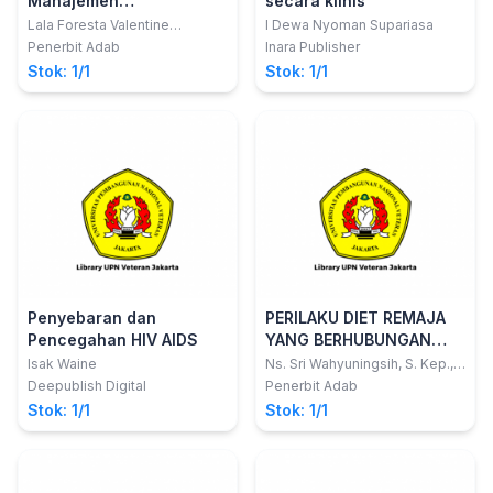
Manajemen
secara klinis
Permasalahan Gizi Balita
Lala Foresta Valentine
I Dewa Nyoman Supariasa
Gunasari; dkk
Penerbit Adab
Inara Publisher
Stok: 1/1
Stok: 1/1
Penyebaran dan
PERILAKU DIET REMAJA
Pencegahan HIV AIDS
YANG BERHUBUNGAN
DENGAN STATUS GIZI
Isak Waine
Ns. Sri Wahyuningsih, S. Kep.,
M. Kep.,; Dr. Deswita, M. Kep.,
Deepublish Digital
Penerbit Adab
Ns., Sp. Kep. An.,; dan Dr. dr.
Stok: 1/1
Stok: 1/1
Susmiati, M. Biomed