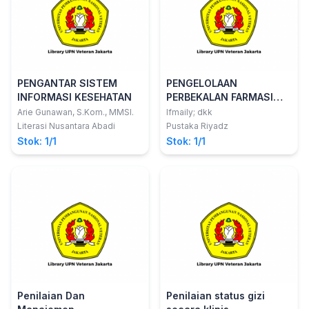
PENGANTAR SISTEM
PENGELOLAAN
INFORMASI KESEHATAN
PERBEKALAN FARMASI
DARI PERSPEKTIF
Arie Gunawan, S.Kom., MMSI.
Ifmaily; dkk
FARMAKOEKONOMI Jilid 2
Literasi Nusantara Abadi
Pustaka Riyadz
Stok: 1/1
Stok: 1/1
Penilaian Dan
Penilaian status gizi