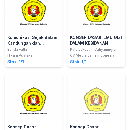
Komunikasi Sejak dalam
KONSEP DASAR ILMU GIZI
Kandungan dan
DALAM KEBIDANAN
Mengenali Bahasa Bayi
Bunda Fathi
Putu Lakustini Cahyaningrum;
dkk
Hikam Pustaka
CV Media Sains Indonesia
Stok: 1/1
Stok: 1/1
Konsep Dasar
Konsep Dasar