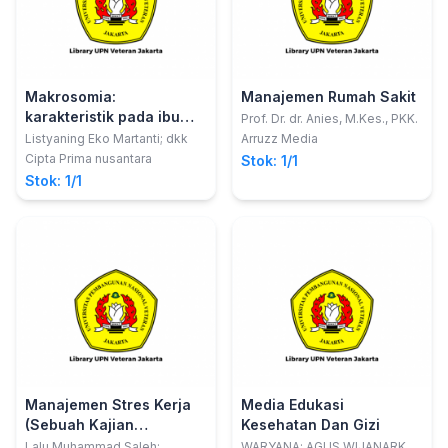
Makrosomia:
Manajemen Rumah Sakit
karakteristik pada ibu
Prof. Dr. dr. Anies, M.Kes., PKK.
dan bayi
Listyaning Eko Martanti; dkk
Arruzz Media
Cipta Prima nusantara
Stok: 1/1
Stok: 1/1
Manajemen Stres Kerja
Media Edukasi
(Sebuah Kajian
Kesehatan Dan Gizi
Keselamatan Dan
Lalu Muhammad Saleh;
WARYANA; AGUS WIJANARKA;