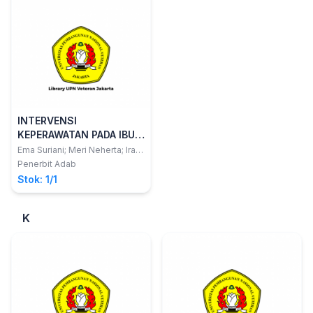
INTERVENSI
KEPERAWATAN PADA IBU
ANAK USIA TODDLER
Ema Suriani; Meri Neherta; Ira
Mulya Sari
(PADA SAAT BENCANA)
Penerbit Adab
Stok: 1/1
K