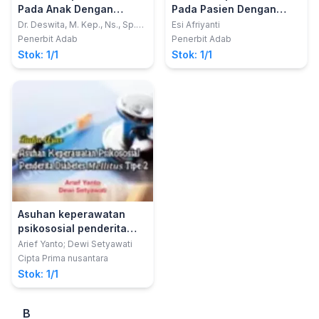
Pada Anak Dengan
Pada Pasien Dengan
Kolesasis
Systemic Lupus
Dr. Deswita, M. Kep., Ns., Sp.
Esi Afriyanti
Kep. An.; Anita Rahayu, S. Kep.
Erythematosus (SLE):
Penerbit Adab
Penerbit Adab
Pendekatan Teori Dan
Stok: 1/1
Stok: 1/1
Kasus
Asuhan keperawatan
psikososial penderita
Diabetes Mellitus tipe 2
Arief Yanto; Dewi Setyawati
Cipta Prima nusantara
Stok: 1/1
B