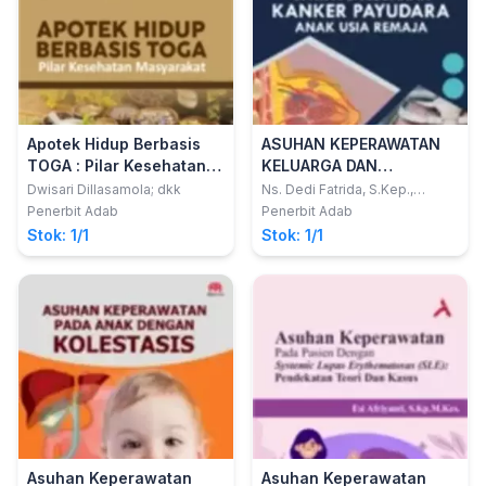
Apotek Hidup Berbasis
ASUHAN KEPERAWATAN
TOGA : Pilar Kesehatan
KELUARGA DAN
Masyarakat
KOMUNITAS : UPAYA
Dwisari Dillasamola; dkk
Ns. Dedi Fatrida, S.Kep.,
M.Kep.; dkk
PENCEGAHAN KANKER
Penerbit Adab
Penerbit Adab
PAYUDARA ANAK USIA
Stok: 1/1
Stok: 1/1
REMAJA
Asuhan Keperawatan
Asuhan Keperawatan