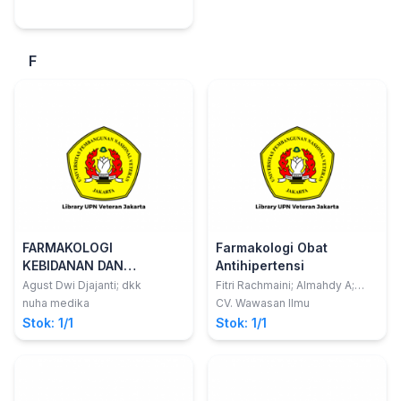
F
FARMAKOLOGI
Farmakologi Obat
KEBIDANAN DAN
Antihipertensi
KEPERAWATAN
Agust Dwi Djajanti; dkk
Fitri Rachmaini; Almahdy A;
Rahmad Abdillah
nuha medika
CV. Wawasan Ilmu
Stok: 1/1
Stok: 1/1