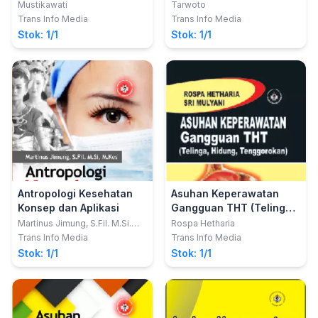
Ringkasan dan Latihan
Keperawatan
Mustikawati
Tarwoto
Soal (Edisi 2)
Trans Info Media
Trans Info Media
Stok: 1/1
Stok: 1/1
Antropologi Kesehatan
Asuhan Keperawatan
Konsep dan Aplikasi
Gangguan THT (Telinga,
Hidung, Tenggorokan)
Martinus Jimung, S.Fil. M.Si.
Rospa Hetharia
M.Kes
Trans Info Media
Trans Info Media
Stok: 1/1
Stok: 1/1