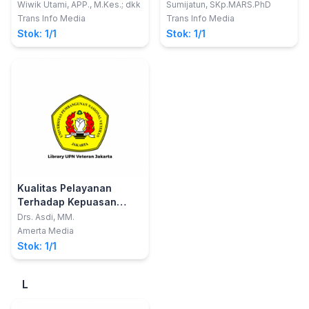
Mahasiswa Keperawatan
- Edisi Revisi
Wiwik Utami, APP., M.Kes.; dkk
Sumijatun, SKp.MARS.PhD
Trans Info Media
Trans Info Media
Stok: 1/1
Stok: 1/1
Kualitas Pelayanan
Terhadap Kepuasan
Pasien
Drs. Asdi, MM.
Amerta Media
Stok: 1/1
L