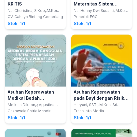
KRITIS
Maternitas Sistem
Reproduksi dan
Ns. Cheristina, S.Kep,.M.Kes.
Ns. Henny Dwi Susanti, M.Kep.,
Sp.Kep.Mat.; dkk
Kesehatan Wanita:
CV. Cahaya Bintang Cemerlang
Penerbit EGC
diagnosis NANDA-I, hasil
Stok: 1/1
Stok: 1/1
NOC, tindakan NIC
Asuhan Keperawatan
Asuhan Keperawatan
Medikal Bedah
pada Bayi dengan Risiko
Gangguan Sistem
Tinggi
Melkias Dikson,.; Agustina
Haryani, SST., M.Kes; Sri
Sisilia Wati Dua Wida
Hardiani, S.Tr.Keb., M.Kes;
Pernapasan dengan
Cakrawala Satria Mandiri
Trans Info Media
Zurriyatun Thoyibah, Ners.,
Aplikasi SDKI (Standar
Stok: 1/1
Stok: 1/1
M.Kep
Diagnosa Keperawatan
Indonesia)