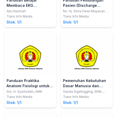
Panduan Belajar
Panduan Pemulangan
Membaca EKG
Pasien (Discharge
(Elektrokardiografi)
Planning) untuk
Abu Nazmah
Ns. Hj. Silvia Dewi Mayasari
Riu, S.Kep., M.Kep.; Ns.
Secara Mudah
Mahasiswa dan Perawat
Trans Info Media
Trans Info Media
Norman Alfiat Talibo, S.Kep.,
Stok: 1/1
Stok: 1/1
M.Kep.; TIM Manajemen
Mahasiswa Profesi Ners
STIMUNO Angkt. VIII
Panduan Praktika
Pemenuhan Kebutuhan
Anatomi Fisiologi untuk
Dasar Manusia dan
Mahasiswa Keperawatan
Keterampilan Dasar
Drs. H. Syaifuddin, AMK
Ganda Sigalingging, SKM.,
S.Kep., Ns., M.Kes.; dkk
dalam Keperawatan
Trans Info Media
Trans Info Media
(Dilengkapi Panduan
Stok: 1/1
Stok: 1/1
Laboratorium)