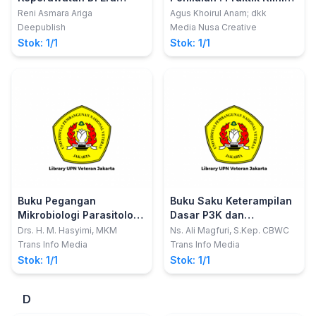
Milenial 4.0
Keperawatan
Reni Asmara Ariga
Agus Khoirul Anam; dkk
,Keperawatan Gawat
Deepublish
Media Nusa Creative
Darurat dan Manajemen
Stok: 1/1
Stok: 1/1
Bencana 1 Mahasiswa
Program Studi D3
Keperawatan Blitar
Buku Pegangan
Buku Saku Keterampilan
Mikrobiologi Parasitologi
Dasar P3K dan
untuk Mahasiswa
Kegawatdaruratan di
Drs. H. M. Hasyimi, MKM
Ns. Ali Magfuri, S.Kep. CBWC
Keperawatan - Edisi 2
Rumah
Trans Info Media
Trans Info Media
Stok: 1/1
Stok: 1/1
D