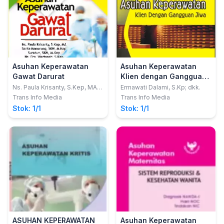
Asuhan Keperawatan
Asuhan Keperawatan
Gawat Darurat
Klien dengan Gangguan
Jiwa
Ns. Paula Krisanty, S.Kep, MA;
Ermawati Dalami, S.Kp; dkk.
dkk
Trans Info Media
Trans Info Media
Stok: 1/1
Stok: 1/1
ASUHAN KEPERAWATAN
Asuhan Keperawatan