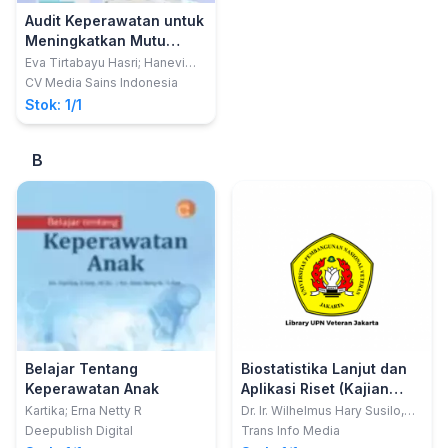
Audit Keperawatan untuk
Meningkatkan Mutu
Pelayanan Keperawatan
Eva Tirtabayu Hasri; Hanevi
Djasri
CV Media Sains Indonesia
Stok: 1/1
B
Belajar Tentang
Biostatistika Lanjut dan
Keperawatan Anak
Aplikasi Riset (Kajian
Medikal Bedah pada Ilmu
Kartika; Erna Netty R
Dr. Ir. Wilhelmus Hary Susilo,
MM, IAI; Prof. Dr. M. Havidz
Keperawatan dengan
Deepublish Digital
Trans Info Media
Aima, MS; Fitriana Suprapti,