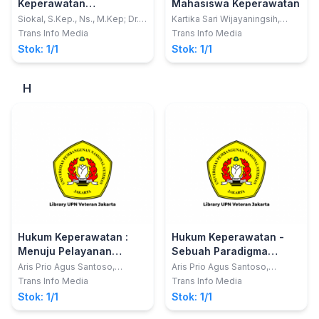
Keperawatan
Mahasiswa Keperawatan
(Berdasarkan Kurikulum
Siokal, S.Kep., Ns., M.Kep; Dr.
Kartika Sari Wijayaningsih,
Hj. Patmawati, S.Kp, M.Kes;
S.Kep.,Ners
Terbaru AIPNI 2015)
Trans Info Media
Trans Info Media
Sudarman, S.Kep, Ns
Stok: 1/1
Stok: 1/1
H
Hukum Keperawatan :
Hukum Keperawatan -
Menuju Pelayanan
Sebuah Paradigma
Keperawatan yang
Kebebasan yang
Aris Prio Agus Santoso,
Aris Prio Agus Santoso,
A.Md.Kep., SH., MH.; Ns. Ady
A.Md.Kep, SH., MH.Kes.; Ns.
Selaras dengan Living
Berbasis pada Keadilan
Trans Info Media
Trans Info Media
Irawan, AM., S.Kep., M.Kep.,
Musta'in, S.Kep., M.Kes.; Ns.
Law - Sebuah
(Dilengkapi Hasil
Stok: 1/1
Stok: 1/1
MM.
Endrat Kartiko Utomo, S.Kep.,
Pengembangan Budaya
Penelitian di Bidang
M.Kep.