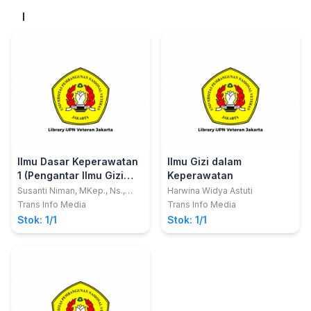
Keperawatan ke dalam
Hukum Keperawatan)
I
Filsafat Hukum
(Dilengkapi Contoh
Penelitian di Bidang
Hukum Keperawatan)
Ilmu Dasar Keperawatan
Ilmu Gizi dalam
1 (Pengantar Ilmu Gizi
Keperawatan
untuk Perawat)
Susanti Niman, MKep., Ns.,
Harwina Widya Astuti
Sp.Kep.J
Trans Info Media
Trans Info Media
Stok: 1/1
Stok: 1/1