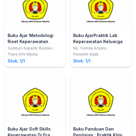
Buku Ajar Metodologi
Buku AjarPraktik Lab
Riset Keperawatan
Keperawatan Keluarga
Sudibyo Supardi; Rustika
Ns. Yulinda Ariyani,
Herman
S.Kep.,M.Kep.; Ns. Andre
Trans Info Media
Penerbit Adab
Utama Saputra, S.Kep.,M.Kep.
Stok: 1/1
Stok: 1/1
Buku Ajar Soft Skills
Buku Panduan Dan
Keperawatan Di Era
Penilaian : Praktik Klinik