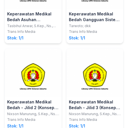
Keperawatan Medikal
Keperawatan Medikal
Bedah Asuhan
Bedah Gangguan Sistem
Keperawatan Gangguan
Endokrin
Tasbihul Anwar, S.Kep., Ns.,
Tarwoto; dkk
M.Kep
Sistem Pencernaan 1
Trans Info Media
Trans Info Media
Stok: 1/1
Stok: 1/1
Keperawatan Medikal
Keperawatan Medikal
Bedah - Jilid 2 (Konsep
Bedah - Jilid 3 (Konsep
Mind Mapping dan
Mind Mapping dan
Nixson Manurung, S.Kep., Ns.,
Nixson Manurung, S.Kep., Ns.,
S.Kom., M.Kep.
S.Kom., M.Kep
NANDA NIC NOC) Solusi
NANDA NIC NOC) Solusi
Trans Info Media
Trans Info Media
Cerdas Lulus UKOM
Cerdas Lulus UKOM
Stok: 1/1
Stok: 1/1