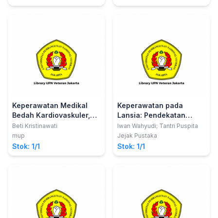
Bidang Keperawatan
Bidang Keperawatan
Keperawatan Medikal
Keperawatan pada
Bedah Kardiovaskuler,
Lansia: Pendekatan
Pernafasan, Perioperatif
Holistik dan Profesional
Beti Kristinawati
Iwan Wahyudi; Tantri Puspita
dan Hematologi
mup
Jejak Pustaka
(Pendekatan Asuhan
Stok: 1/1
Stok: 1/1
Keperawatan Holistik)