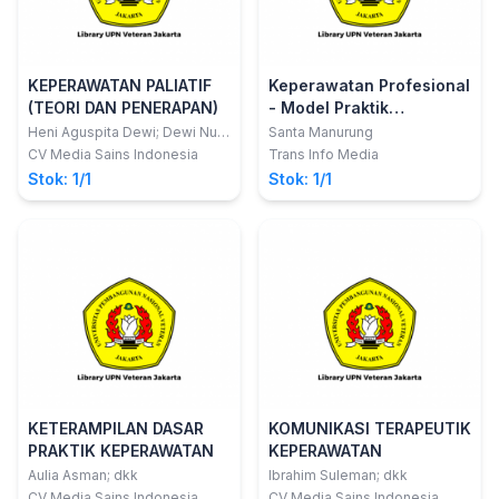
KEPERAWATAN PALIATIF
Keperawatan Profesional
(TEORI DAN PENERAPAN)
- Model Praktik
Keperawatan Profesional
Heni Aguspita Dewi; Dewi Nur
Santa Manurung
Sukma Purqoti; dkk
(MPKP), Komunikasi
CV Media Sains Indonesia
Trans Info Media
Efektif, Komunikasi
Stok: 1/1
Stok: 1/1
Terapeutik, Dokumentasi
Keperawatan, Proses
Keperawatan
KETERAMPILAN DASAR
KOMUNIKASI TERAPEUTIK
PRAKTIK KEPERAWATAN
KEPERAWATAN
Aulia Asman; dkk
Ibrahim Suleman; dkk
CV Media Sains Indonesia
CV Media Sains Indonesia