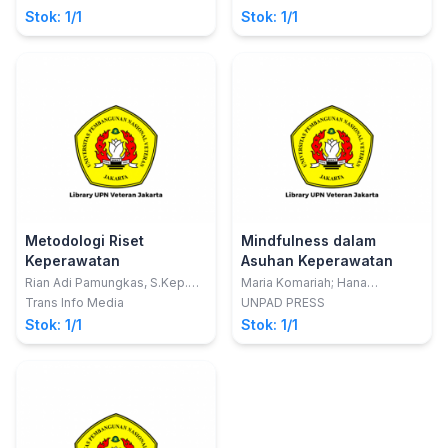
Penelitian - Edisi Revisi
Stok: 1/1
Stok: 1/1
Tahun 2015
Metodologi Riset
Mindfulness dalam
Keperawatan
Asuhan Keperawatan
Rian Adi Pamungkas, S.Kep.
Maria Komariah; Hana
Ns., MNS; Andi Mayasari
Rizmadewi Agustina
Trans Info Media
UNPAD PRESS
Usman, S.Kep. Ns., M.Kep
Stok: 1/1
Stok: 1/1