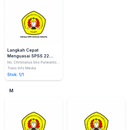
Langkah Cepat
Menguasai SPSS 22
(Entry, Coding Data,
Ns. Christianus Eko Purwanto
Widoroni, M.Kep.; Assoc. Prof.
Analisis Data dan
Trans Info Media
Dr. Ir. Wilhelmus Hary Susilo,
Interpretasi Hasil)
Stok: 1/1
MM.
M