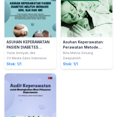
ASUHAN KEPERAWATAN
Asuhan Keperawatan:
PASIEN DIABETES
Perawatan Metode
MELITUS BERBASIS SDKI,
Kanguru (PMK)
Yunie Armiyati; dkk
Bina Melvia Girsang
SLKI DAN SIKI
CV Media Sains Indonesia
Deepublish
Stok: 1/1
Stok: 1/1