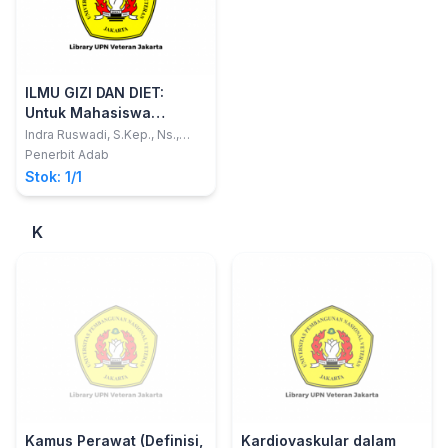
ILMU GIZI DAN DIET:
Untuk Mahasiswa
Keperawatan
Indra Ruswadi, S.Kep., Ns.,
M.PH, DNM
Penerbit Adab
Stok: 1/1
K
Kamus Perawat (Definisi,
Kardiovaskular dalam