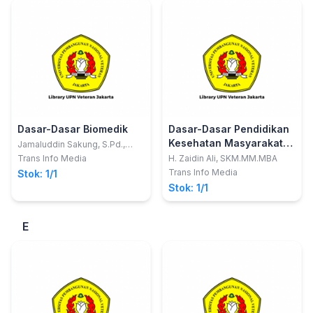
Dasar-Dasar Biomedik
Dasar-Dasar Pendidikan
Kesehatan Masyarakat
Jamaluddin Sakung, S.Pd.,
M.Kes
dan Promosi Kesehatan
Trans Info Media
H. Zaidin Ali, SKM.MM.MBA
Trans Info Media
Stok: 1/1
Stok: 1/1
E