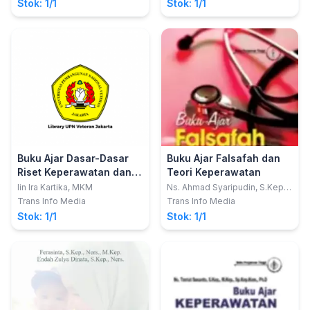
Analisis Uji Beda, Regresi
Stok: 1/1
Stok: 1/1
MAN
Linier Berganda dan
Regresi Logistik Aplikasi
Program SPSS)
Buku Ajar Dasar-Dasar
Buku Ajar Falsafah dan
Riset Keperawatan dan
Teori Keperawatan
Pengolahan Data
Iin Ira Kartika, MKM
Ns. Ahmad Syaripudin, S.Kep.,
M.M., M.Kep.; Ika Nurfajriyani,
Statistik
Trans Info Media
Trans Info Media
S.Kep., Ns., M.Kep.
Stok: 1/1
Stok: 1/1