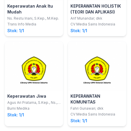
Keperawatan Anak Itu
KEPERAWATAN HOLISTIK
Mudah
(TEORI DAN APLIKASI)
Ns. Restu Iriani, S.Kep., M.Kep.
Arif Munandar; dkk
Trans Info Media
CV Media Sains Indonesia
Stok: 1/1
Stok: 1/1
Keperawatan Jiwa
KEPERAWATAN
KOMUNITAS
Agus Ari Pratama, S.Kep., Ns.,
M.Kep.; Amalia Senja, S.Kep.,
Bumi Medika
Fahri Gunawan; dkk
Ns., M.Kep.
CV Media Sains Indonesia
Stok: 1/1
Stok: 1/1