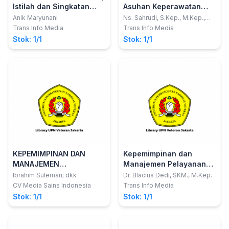
Istilah dan Singkatan
Asuhan Keperawatan
Kata-Kata dalam
Medikal Bedah - dengan
Anik Maryunani
Ns. Sahrudi, S.Kep., M.Kep.,
Sp.Kep.MB.; Ns. Akhyarul
Keperawatan)
Pendekatan Mind
Trans Info Media
Trans Info Media
Anam, S.Kep., M.Kep.
Mapping SDKI, SLKI dan
Stok: 1/1
Stok: 1/1
SIKI
KEPEMIMPINAN DAN
Kepemimpinan dan
MANAJEMEN
Manajemen Pelayanan
KEPERAWATAN
Keperawatan (Teori,
Ibrahim Suleman; dkk
Dr. Blacius Dedi, SKM., M.Kep.
Konsep dan
CV Media Sains Indonesia
Trans Info Media
Implementasi)
Stok: 1/1
Stok: 1/1