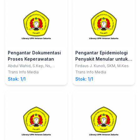
Pengantar Dokumentasi
Pengantar Epidemiologi
Proses Keperawatan
Penyakit Menular untuk
Mahasiswa Kesehatan
Abdul Wahid, S.Kep, Ns,
Firdaus J. Kunoli, SKM, M.Kes
M.Kep; Imam Suprapto, S.ST,
Masyarakat
Trans Info Media
Trans Info Media
MM, Kes
Stok: 1/1
Stok: 1/1