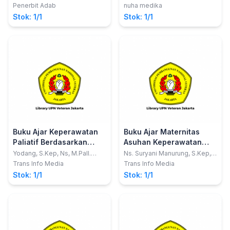
S.Kep., M.Kep.; dkk
Pendidikan Sarjana
Penerbit Adab
nuha medika
Terapan)
Stok: 1/1
Stok: 1/1
Buku Ajar Keperawatan
Buku Ajar Maternitas
Paliatif Berdasarkan
Asuhan Keperawatan
Kurikulum AIPNI 2015
Antenatal
Yodang, S.Kep, Ns, M.Pall.
Ns. Suryani Manurung, S.Kep,
Care
M.Kep, Sp.Mat
Trans Info Media
Trans Info Media
Stok: 1/1
Stok: 1/1