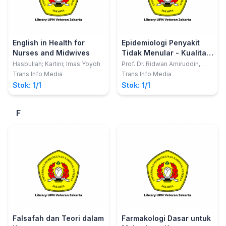
English in Health for
Epidemiologi Penyakit
Nurses and Midwives
Tidak Menular - Kualitas
Keperawatan dan
Hasbullah; Kartini; Imas Yoyoh
Prof. Dr. Ridwan Amiruddin,
SKM., M.Kes., M.Sc.PH.
Kualitas Hidup Penderita
Trans Info Media
Trans Info Media
Diabetes Melitus (Quality
Stok: 1/1
Stok: 1/1
of Care and Life
Diabetes Mellitus)
F
Falsafah dan Teori dalam
Farmakologi Dasar untuk