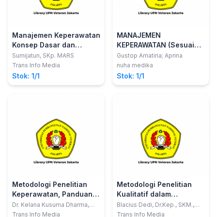
Manajemen Keperawatan
MANAJEMEN
Konsep Dasar dan
KEPERAWATAN (Sesuai
Aplikasi Pengambilan
dengan RPS Pendidikan
Sumijatun, SKp. MARS
Gustop Amatiria; Aprina
Keputusan Klinis
Sarjana Terapan)
Trans Info Media
nuha medika
Stok: 1/1
Stok: 1/1
Metodologi Penelitian
Metodologi Penelitian
Keperawatan, Panduan
Kualitatif dalam
Melaksanakan dan
Keperawatan
Dr. Kelana Kusuma Dharma,
Blacius Dedi, Dr.Kep., SKM.,
S.Kp., M.Kes
M.Kep.
Menerapkan Hasil
Trans Info Media
Trans Info Media