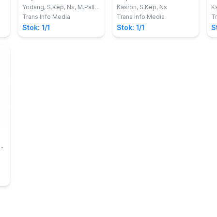
Berdasarkan
Kardiovaskuler
B
Yodang, S.Kep, Ns, M.Pall.
Kasron, S.Kep, Ns
Ka
Care
S.
Kurikulum AIPNI 2015
Trans Info Media
Trans Info Media
Tr
Si
Stok: 1/1
Stok: 1/1
S
M
i