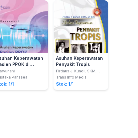
suhan Keperawatan
Asuhan Keperawatan
asien PPOK di
Penyakit Tropis
esawat Terbang
aryunani
Firdaus J. Kunoli, SKM,
M.Kes
ada Transportasi
ustaka Panasea
Trans Info Media
eromedis
tok: 1/1
Stok: 1/1