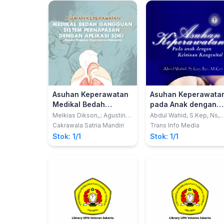
Asuhan Keperawatan
Asuhan Keperawata
Medikal Bedah
pada Anak dengan
Gangguan Sistem
Kelainan Kongenital
Melkias Dikson,.; Agustina
Abdul Wahid, S.Kep, Ns,
Sisilia Wati Dua Wida
M.Kep
Pernapasan dengan
Cakrawala Satria Mandiri
Trans Info Media
Aplikasi SDKI (Standar
Stok: 1/1
Stok: 1/1
Diagnosa
Keperawatan
Indonesia)