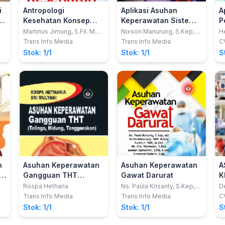
i
Antropologi
Aplikasi Asuhan
A
-
Kesehatan Konsep
Keperawatan Sistem
P
dan Aplikasi
Kardiovaskuler
n
Martinus Jimung, S.Fil. M.Si.
Nixson Manurung, S.Kep,
H
M.Kes
Ns., M.Kep.
M
)
B
Trans Info Media
Trans Info Media
C
K
Stok: 1/1
Stok: 1/1
S
P
A
d
n
Asuhan Keperawatan
Asuhan Keperawatan
A
n
Gangguan THT
Gawat Darurat
K
n
(Telinga, Hidung,
D
Rospa Hetharia
Ns. Paula Krisanty, S.Kep,
D
MA; dkk
Tenggorokan)
Trans Info Media
Trans Info Media
C
Stok: 1/1
Stok: 1/1
S