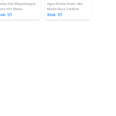
encana
Klinik Keperawatan
rtika Sari Wijayaningsih,
Agus Khoirul Anam; dkk
Kep., Ns., M.Kep., M.Pd.;
,Keperawatan Gawat
ans Info Media
Media Nusa Creative
nta Wisma Sari, S.Kep.,
Darurat dan
tok: 1/1
Stok: 1/1
M.
Manajemen Bencana 1
Mahasiswa Program
Studi D3 Keperawatan
Blitar