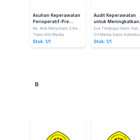
Asuhan Keperawatan
Audit Keperawatan
Perioperatif-Pre
untuk Meningkatkan
Operasi (Menjelang
Mutu Pelayanan
Ns. Anik Maryunani, S.Kep.,
Eva Tirtabayu Hasri; Hane
ETN/WOCN.
Djasri
Pembedahan)
Keperawatan
Trans Info Media
CV Media Sains Indonesi
Stok: 1/1
Stok: 1/1
B