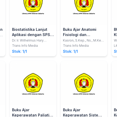
an
Biostatistika Lanjut
Buku Ajar Anatomi
B
Aplikasi dengan SPSS
Fisiologi dan
K
,
dan LISREL pada Ilmu
Gangguan Sistem
Dr. Ir. Wilhelmus Hary
Kasron, S.Kep., Ns., M.Kep.;
Wa
Susilo, MM, IAI; Dr. Ir. H.
Susilawati, S.ST., M.Keb.
Keperawatan
Pencernaan
Trans Info Media
Trans Info Media
Li
Nandan Limakrisna, MM,
Stok: 1/1
Stok: 1/1
S
CQM
Buku Ajar
Buku Ajar
B
Keperawatan Paliatif
Keperawatan Sistem
K