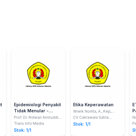
t
Epidemiologi Penyakit
Etika Keperawatan
E
Tidak Menular -
P
Wiwik Norlita, A., Kep,
M.Kes.; Ns. Isnaniar, M.Kep.
Kualitas Keperawatan
P
Prof. Dr. Ridwan Amiruddin,
CV Cakrawala Satria
Nu
SKM., M.Kes., M.Sc.PH.
Mandiri
Ru
dan Kualitas Hidup
M
Trans Info Media
P
Stok: 1/1
D
Penderita Diabetes
K
Stok: 1/1
S
Melitus (Quality of
B