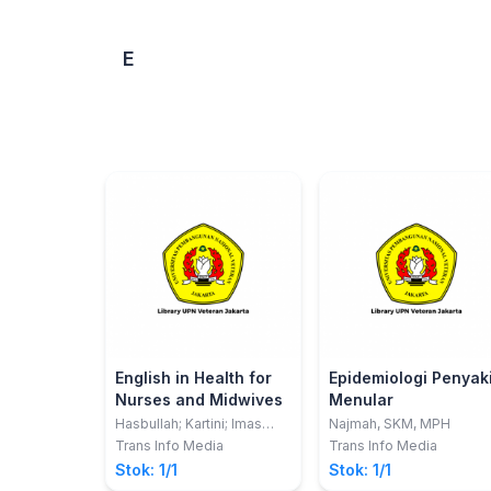
Standar Intervensi
Keperawatan
E
Indonesia (SIKI)
English in Health for
Epidemiologi Penyaki
Nurses and Midwives
Menular
Hasbullah; Kartini; Imas
Najmah, SKM, MPH
Yoyoh
Trans Info Media
Trans Info Media
Stok: 1/1
Stok: 1/1