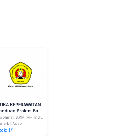
TIKA KEPERAWATAN
anduan Praktis Bagi
erawat dan
rohmat, S.KM, MH; Indra
swadi, S.Kep., Ns., MPH,
ahasiswa
enerbit Adab
NM
eperawatan Dalam
tok: 1/1
ertindak dan