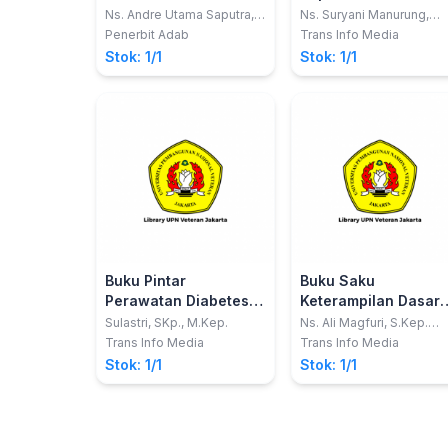
KOMUNITAS II
Maternitas Asuhan
Ns. Andre Utama Saputra,
Ns. Suryani Manurung,
S.Kep., M.Kep.; dkk
S.Kep, M.Kep, Sp.Mat
Keperawatan
Penerbit Adab
Trans Info Media
Intranatal
Stok: 1/1
Stok: 1/1
Buku Pintar
Buku Saku
Perawatan Diabetes
Keterampilan Dasar
Melitus Aplikasi
P3K dan
Sulastri, SKp., M.Kep.
Ns. Ali Magfuri, S.Kep.
CBWC
Standar Diagnosa
Kegawatdaruratan d
Trans Info Media
Trans Info Media
Keperawatan
Rumah
Stok: 1/1
Stok: 1/1
Indonesia (SDKI),
Standar Luaran
Keperawatan
Indonesia (SLKI) dan