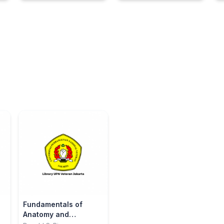
Care and Life
B
Diabetes Mellitus)
Fundamentals of
Anatomy and