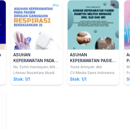
n
ASUHAN
ASUHAN
A
KEPERAWATAN PADA
KEPERAWATAN PASIEN
P
PASIEN DENGAN
DIABETES MELITUS
P
Ns. Estrin Handayani, MAN.;
Yunie Armiyati; dkk
M
Ns. Eka Sakti
GANGGUAN RESPIRASI
BERBASIS SDKI, SLKI
p
Literasi Nusantara Abadi
CV Media Sains Indonesia
P
Wahyuningtyas, M.Kep.
BERDASARKAN 3S
DAN SIKI
A
Stok: 1/1
Stok: 1/1
S