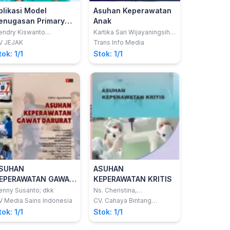
plikasi Model
Asuhan Keperawatan
enugasan Primary
Anak
ursing dan Konsep
endry Kiswanto
Kartika Sari Wijayaningsih,
endrofa, S.Kep.; dkk
S.Kep.,Ners
udaya Kerja
V JEJAK
Trans Info Media
eperawatan dalam
tok: 1/1
Stok: 1/1
eningkatan Kualitas
suhan Keperawatan
i Rumah Sakit
SUHAN
ASUHAN
EPERAWATAN GAWAT
KEPERAWATAN KRITIS
ARURAT
enny Susanto; dkk
Ns. Cheristina,
S.Kep,.M.Kes.
V Media Sains Indonesia
CV. Cahaya Bintang
Cemerlang
tok: 1/1
Stok: 1/1