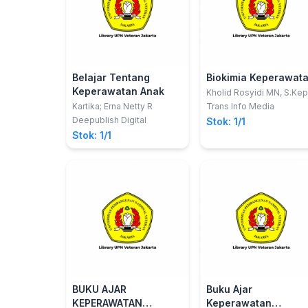
Belajar Tentang
Biokimia Keperawat
Keperawatan Anak
Kholid Rosyidi MN, S.Kep
Ns
Kartika; Erna Netty R
Trans Info Media
Deepublish Digital
Stok: 1/1
Stok: 1/1
BUKU AJAR
Buku Ajar
KEPERAWATAN
Keperawatan