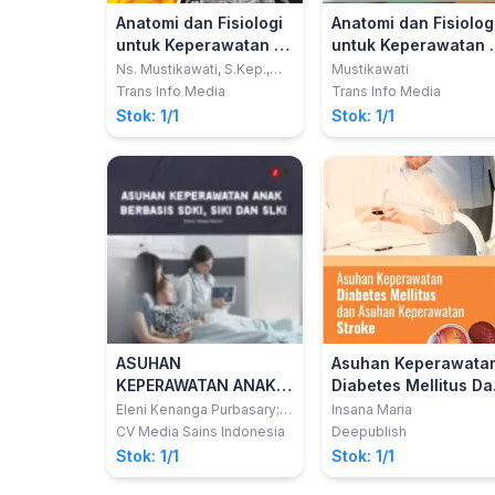
Anatomi dan Fisiologi
Anatomi dan Fisiolog
untuk Keperawatan -
untuk Keperawatan 
Ringkasan dan
Ringkasan dan
Ns. Mustikawati, S.Kep.,
Mustikawati
M.Kes
Latihan Soal
Latihan Soal (Edisi 2
Trans Info Media
Trans Info Media
Stok: 1/1
Stok: 1/1
ASUHAN
Asuhan Keperawata
KEPERAWATAN ANAK
Diabetes Mellitus Da
BERBASIS SDKI, SIKI
Asuhan Keperawata
Eleni Kenanga Purbasary;
Insana Maria
dkk
DAN SLKI
Stroke
CV Media Sains Indonesia
Deepublish
Stok: 1/1
Stok: 1/1