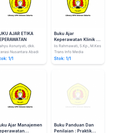
UKU AJAR ETIKA
Buku Ajar
EPERAWATAN
Keperawatan Klinik VII
(Sistem Reproduksi)
hyu Asnuriyati, dkk.
Iis Rahmawati, S.Kp., M.Kes
terasi Nusantara Abadi
Trans Info Media
tok: 1/1
Stok: 1/1
uku Ajar Manajemen
Buku Panduan Dan
eperawatan
Penilaian : Praktik