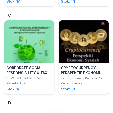
and Happiness
Stok: 1/1
Stok: 1/1
C
CORPORATE SOCIAL
CRYPTOCURRENCY
RESPONSIBILITY & TAX
PERSPEKTIF EKONOMI
AVOIDANCE (Perspektif
SYARIAH
Dr. WIRMIE EKA PUTRA; Dr.
Taufqurrohman; Kuntarno Noor
WIWIK TISWIYANTI, S.E., M.M.,
Aflah
Perusahaan Syariah)
Penerbit Adab
Penerbit Adab
Ak., CA.,; FREDY OLIMSAR, S.E.,
Stok: 1/1
Stok: 1/1
M.Si., CIQnR.
D