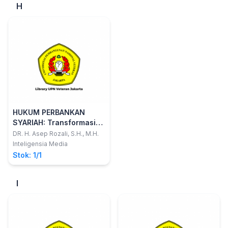
H
HUKUM PERBANKAN
SYARIAH: Transformasi
dan Formulasi Asas
DR. H. Asep Rozali, S.H., M.H.
Hukum Islamdemi
Inteligensia Media
Mewujudkan Maqashid
Stok: 1/1
Al-Syari
I