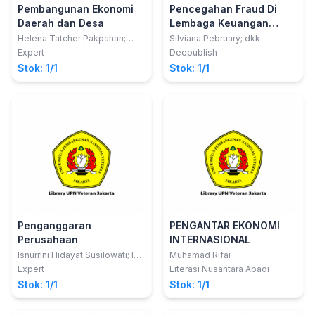
Pembangunan Ekonomi
Pencegahan Fraud Di
Daerah dan Desa
Lembaga Keuangan
Mikro Syariah
Helena Tatcher Pakpahan;
Silviana Pebruary; dkk
Yonge Liston Verwin
Expert
Deepublish
Sihombing
Stok: 1/1
Stok: 1/1
Penganggaran
PENGANTAR EKONOMI
Perusahaan
INTERNASIONAL
Isnurrini Hidayat Susilowati; Ida
Muhamad Rifai
Zuniarti
Expert
Literasi Nusantara Abadi
Stok: 1/1
Stok: 1/1