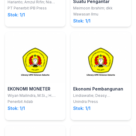
Suatu Pengantar
Harianto; Amzul Rifin; Nia
Rosiana
PT Penerbit IPB Press
Meimoon Ibrahim; dkk
Wawasan Ilmu
Stok: 1/1
Stok: 1/1
EKONOMI MONETER
Ekonomi Pembangunan
Wiyan Mailindra, M.Si.,; H.
Lindiawatie; Deasy
Samsul Bahri, Lc, M.A.,; Eko
Nurmalasari
Penerbit Adab
Unindra Press
Sujadi, M.Pd. Kons.
Stok: 1/1
Stok: 1/1