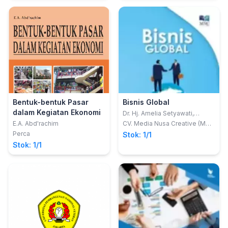
Bentuk-bentuk Pasar
Bisnis Global
dalam Kegiatan Ekonomi
Dr. Hj. Amelia Setyawati,
SH.,MM.
E.A. Abd'rachim
CV. Media Nusa Creative (MNC
PUBLISHING)
Perca
Stok: 1/1
Stok: 1/1