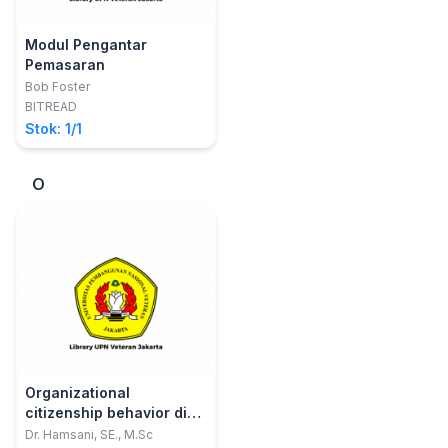
Modul Pengantar
Pemasaran
Bob Foster
BITREAD
Stok: 1/1
O
Organizational
citizenship behavior di
bank syariah
Dr. Hamsani, SE., M.Sc