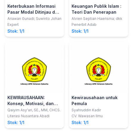
Keterbukaan Informasi
Keuangan Publik Islam :
Pasar Modal Ditinjau dari
Teori Dan Penerapan
Perspektif Perundang-
Ariawan Gunadi; Suwinto Johan
Alvien Septian Haerisma; dkk
undangan
Expert
Penerbit Adab
Stok: 1/1
Stok: 1/1
KEWIRAUSAHAAN:
Kewirausahaan untuk
Konsep, Motivasi, dan
Pemula
Etika
Qaiyim Asy'ari, SE., MM, CHCS.
Syahruddin Kadir
Literasi Nusantara Abadi
CV. Wawasan Ilmu
Stok: 1/1
Stok: 1/1