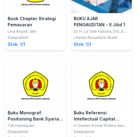
Book Chapter Strategi
BUKU AJAR
Pemasaran
PENGAUDITAN - II Jilid 1
Lina Ariyani, dkk
Dr. H. La Ode Hasiara, Drs.,S.E.,
M.M., M.Pd., Ph.D., Ak.,CA.,
Deepublish
Literasi Nusantara Abadi
Stok: 1/1
Stok: 1/1
Buku Monograf:
Buku Referensi
Positioning Bank Syariah
Intellectual Capital
Di Jakarta
Management Building
Tati Handayani
H. Deden Komar Priatna dan
Nandan Limakrisna
Your Employee Passion
Deepublish
Deepublish