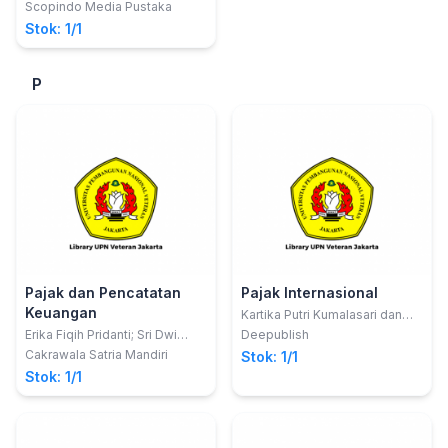
Scopindo Media Pustaka
Stok: 1/1
P
Pajak dan Pencatatan
Pajak Internasional
Keuangan
Kartika Putri Kumalasari dan
Nurlita Sukma Alfandia
Erika Fiqih Pridanti; Sri Dwi
Deepublish
Estiningrum
Cakrawala Satria Mandiri
Stok: 1/1
Stok: 1/1