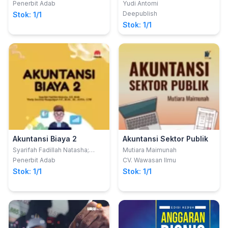
Deden Hadi Kushendar, S.Si.,
Lingkungan
Penerbit Adab
Yudi Antomi
M.Si.
Deepublish
Stok: 1/1
Stok: 1/1
Akuntansi Biaya 2
Akuntansi Sektor Publik
Syarifah Fadillah Natasha;
Mutiara Maimunah
Thetty Surienty Rajagukguk
Penerbit Adab
CV. Wawasan Ilmu
Stok: 1/1
Stok: 1/1