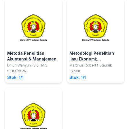
Metoda Penelitian
Metodologi Penelitian
Akuntansi & Manajemen
Ilmu Ekonomi;
Pendekatan Metode dan
Dr. Sri Wahyuni, S.E., M.Si
Martinus Robert Hutauruk
Teknik Sederhana
STIM YKPN
Expert
Menembus Jurnal
Stok: 1/1
Stok: 1/1
Bereputasi