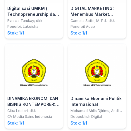
Digitalisasi UMKM (
DIGITAL MARKETING:
Technopreneurship dan
Menembus Market
Sociopreneurship )
Meningkatkan Omset
Evracia Turukay; dkk
Camelia Saftri, M. Pd.; dkk
Penerbit Lakeisha
Penerbit Adab
Stok: 1/1
Stok: 1/1
DINAMIKA EKONOMI DAN
Dinamika Ekonomi Politik
BISNIS KONTEMPORER:
Internasional
INOVASI DALAM
Citra Lestari; dkk
Mohamad Ahlis Djirimu; Andi
Darmawati Tombolotutu
KEUANGAN PUBLIK,
CV Media Sains Indonesia
Deepublish Digital
PEMASARAN
Stok: 1/1
Stok: 1/1
INTERNASIONAL DAN