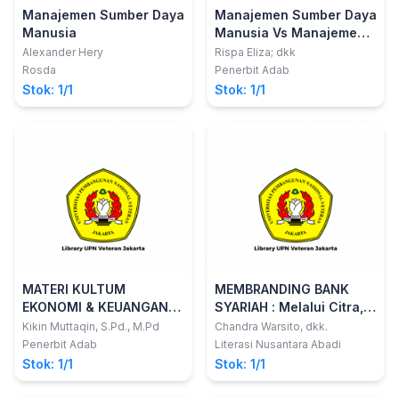
Manajemen Sumber Daya
Manajemen Sumber Daya
Manusia
Manusia Vs Manajemen
Pemasaran Vs
Alexander Hery
Rispa Eliza; dkk
Manajemen Keuangan :
Rosda
Penerbit Adab
Peluang dan Tantangan
Stok: 1/1
Stok: 1/1
di Era Society 5.0
MATERI KULTUM
MEMBRANDING BANK
EKONOMI & KEUANGAN
SYARIAH : Melalui Citra,
SYARIAH PRAKTIS
Standarisasi dan Niat
Kikin Muttaqin, S.Pd., M.Pd
Chandra Warsito, dkk.
Implementasi Literasi
Merekomendasikan
Penerbit Adab
Literasi Nusantara Abadi
Ekonomi & Keuangan
Stok: 1/1
Stok: 1/1
Syariah