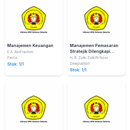
Manajemen Keuangan
Manajemen Pemasaran
Stratejik Dilengkapi
E.A. Abd'rachim
Dengan Kasuskasus
Perca
H. R. Zulki Zulkifli Noor
Dalam Bidang Bisnis Dan
Deepublish
Stok: 1/1
Sektor Publik Tahun 2016
Stok: 1/1