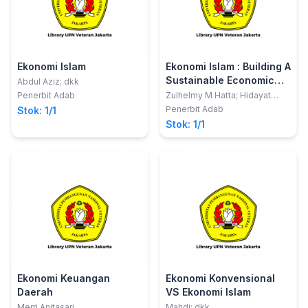
Ekonomi Islam
Ekonomi Islam : Building A
Sustainable Economic
Abdul Aziz; dkk
System
Penerbit Adab
Zulhelmy M Hatta; Hidayat
Bakir
Penerbit Adab
Stok: 1/1
Stok: 1/1
Ekonomi Keuangan
Ekonomi Konvensional
Daerah
VS Ekonomi Islam
Merri Anitasari
Mahdi; dkk