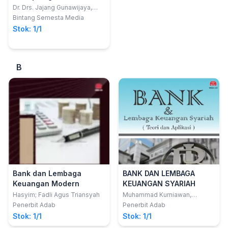
Dr. Drs. Jajang Gunawijaya,
M.Si.; Eman Sulaeman Nasim,
Bintang Semesta Media
S.Sos., M.H.
Stok: 1/1
B
Bank dan Lembaga
BANK DAN LEMBAGA
Keuangan Modern
KEUANGAN SYARIAH
Hasyim; Fadli Agus Triansyah
Muhammad Kurniawan,
S.E.,M.E.Sy
Penerbit Adab
Penerbit Adab
Stok: 1/1
Stok: 1/1