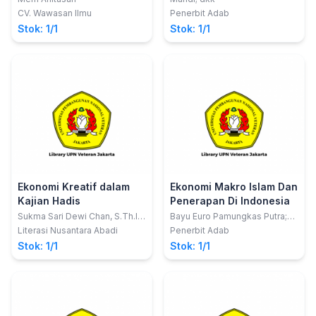
CV. Wawasan Ilmu
Penerbit Adab
Stok: 1/1
Stok: 1/1
Ekonomi Kreatif dalam
Ekonomi Makro Islam Dan
Kajian Hadis
Penerapan Di Indonesia
Sukma Sari Dewi Chan, S.Th.I.,
Bayu Euro Pamungkas Putra;
M.Ud.; Misfi Laili Rohmi, M.Si.;
dkk
Literasi Nusantara Abadi
Penerbit Adab
Nur Syamsiyah, M.E.
Stok: 1/1
Stok: 1/1