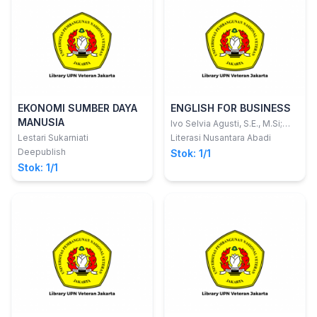
EKONOMI SUMBER DAYA
ENGLISH FOR BUSINESS
MANUSIA
Ivo Selvia Agusti, S.E., M.Si;
Yeni Erlita, S.Pd., M.Hum.
Lestari Sukarniati
Literasi Nusantara Abadi
Deepublish
Stok: 1/1
Stok: 1/1