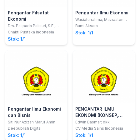
Pengantar Filsafat
Pengantar Ilmu Ekonomi
Ekonomi
Wasiaturrahma; Mazraaten
Thoyyibah
Drs. Palipada Palisuri, S.E.,
Bumi Aksara
M.Si.
Chakti Pustaka Indonesia
Stok: 1/1
Stok: 1/1
Pengantar Ilmu Ekonomi
PENGANTAR ILMU
dan Bisnis
EKONOMI (KONSEP,
TEORI, DAN
Siti Nur Azizah Maruf Amin
Edwin Basmar; dkk
IMPLEMENTASI)
Deepublish Digital
CV Media Sains Indonesia
Stok: 1/1
Stok: 1/1