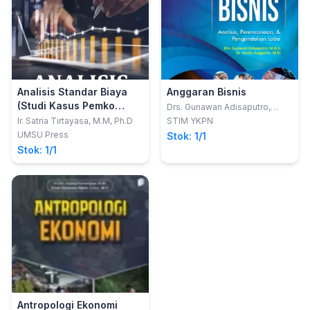
Analisis Standar Biaya
Anggaran Bisnis
(Studi Kasus Pemko
Drs. Gunawan Adisaputro,
M.B.A.
Medan)
Ir. Satria Tirtayasa, M.M, Ph.D
STIM YKPN
UMSU Press
Stok: 1/1
Stok: 1/1
Antropologi Ekonomi