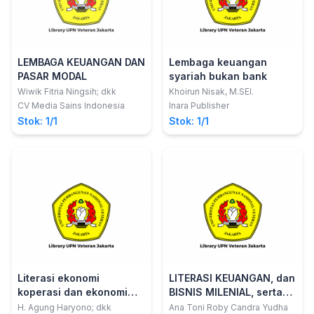
LEMBAGA KEUANGAN DAN
Lembaga keuangan
PASAR MODAL
syariah bukan bank
Wiwik Fitria Ningsih; dkk
Khoirun Nisak, M.SEI.
CV Media Sains Indonesia
Inara Publisher
Stok: 1/1
Stok: 1/1
Literasi ekonomi
LITERASI KEUANGAN, dan
koperasi dan ekonomi
BISNIS MILENIAL, serta
Pancasila berbasis
MERGER BANK SYARIAH di
H. Agung Haryono; dkk
Ana Toni Roby Candra Yudha