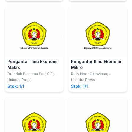
Pengantar Ilmu Ekonomi
Pengantar Ilmu Ekonomi
Makro
Mikro
Dr. Indah Purnama Sari, S.E.,
Rully Noor Oktaviana,
M.Pd; Rully Noor Oktaviana,
S.E.,M.M.; Dr. Indah Purnama
Unindra Press
Unindra Press
S.E., M.M.
Sari, S.E.,M.Pd
Stok: 1/1
Stok: 1/1