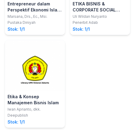
Entrepreneur dalam
ETIKA BISNIS &
Perspektif Ekonomi Islam;
CORPORATE SOCIAL
Menganalisis
RESPONSIBILITY
Marsana, Drs., Ec., Msi.
Uli Wildan Nuryanto
Kewirausahaan,
(PENDEKATAN TEORITIS
Pustaka Diniyah
Penerbit Adab
Wirausaha Visioner,
DAN IMPLEMENTASI
Stok: 1/1
Stok: 1/1
Kewirausahaan Berbasis
PRAKTIS)
Syariah, dan Ekonomi
Islam
Etika & Konsep
Manajemen Bisnis Islam
Iwan Aprianto, dkk.
Deepublish
Stok: 1/1