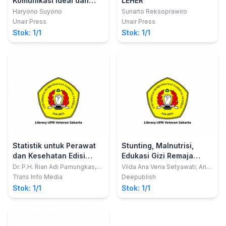
Komunikasi Ideal dan
LEHER
Dokter Dambaan Pasien
Haryono Suyono
Sunarto Reksoprawiro
Unair Press
Unair Press
Stok: 1/1
Stok: 1/1
Statistik untuk Perawat
Stunting, Malnutrisi,
dan Kesehatan Edisi
Edukasi Gizi Remaja
Revisi
Masa Kini
Dr. P.H. Rian Adi Pamungkas,
Vilda Ana Veria Setyawati; Arif
S.Kep. Ns., M.N.S.; Andi
Kurniadi
Trans Info Media
Deepublish
Mayasari Usman, S.Kep., Ns.,
Stok: 1/1
Stok: 1/1
M.Kep., CWCCA.