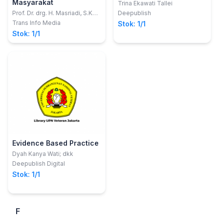
Masyarakat
Trina Ekawati Tallei
Prof. Dr. drg. H. Masriadi, S.KM.,
Deepublish
S.Pd.I., S.Kg., M.Kes., M.H., M.
Trans Info Media
Stok: 1/1
Biomed.; Dr. Nur Ulmy
Stok: 1/1
Mahmud, SKM., M.Kes.
Evidence Based Practice
Dyah Kanya Wati; dkk
Deepublish Digital
Stok: 1/1
F