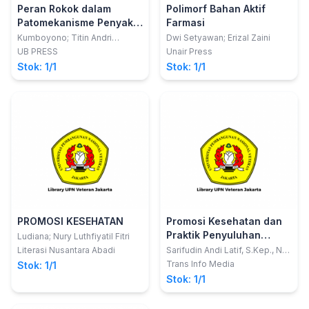
Peran Rokok dalam
Polimorf Bahan Aktif
Patomekanisme Penyakit
Farmasi
Kardiovaskular: Tinjauan
Kumboyono; Titin Andri
Dwi Setyawan; Erizal Zaini
Wihastuti
Komprehensif dari
UB PRESS
Unair Press
Molekuler hingga Sosial
Stok: 1/1
Stok: 1/1
PROMOSI KESEHATAN
Promosi Kesehatan dan
Praktik Penyuluhan
Ludiana; Nury Luthfiyatil Fitri
Kesehatan
Literasi Nusantara Abadi
Sarifudin Andi Latif, S.Kep., Ns.,
M.M., M.Kes.; Nasir Muna,
Trans Info Media
Stok: 1/1
S.Kep., Ns., M.Kes.; Sri
Stok: 1/1
Wahyuni, S.ST., M.Kes.