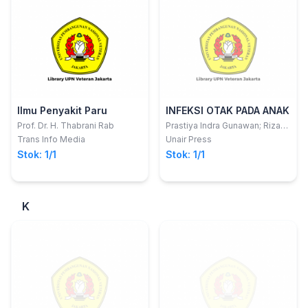
Ilmu Penyakit Paru
INFEKSI OTAK PADA ANAK
Prof. Dr. H. Thabrani Rab
Prastiya Indra Gunawan; Riza
Noviandi; Sunny Mariana
Trans Info Media
Unair Press
Samosir
Stok: 1/1
Stok: 1/1
K