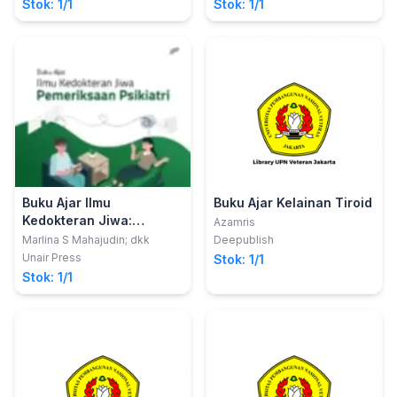
Stok: 1/1
Stok: 1/1
Titus Tambaip, M.Kes.
Buku Ajar Ilmu
Buku Ajar Kelainan Tiroid
Kedokteran Jiwa:
Azamris
Pemeriksaan Psikiatri
Marlina S Mahajudin; dkk
Deepublish
Unair Press
Stok: 1/1
Stok: 1/1