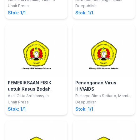
Sukartini; Makhfudli
Minum Obat Pada Pasien
Staphylococcus Aureus
Unair Press
Deepublish
Tuberkulosis
(MRSA) Di Fasilitas
Stok: 1/1
Stok: 1/1
Pelayanan Kesehatan
PEMERIKSAAN FISIK
Penanganan Virus
untuk Kasus Bedah
HIV/AIDS
Azril Okta Ardhiansyah
R. Haryo Bimo Setiarto, Marni
Br Karo & Titus Tambaip
Unair Press
Deepublish
Stok: 1/1
Stok: 1/1