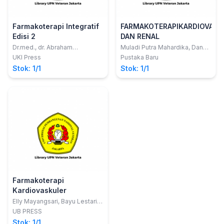
Farmakoterapi Integratif
FARMAKOTERAPIKARDIOVASK
Edisi 2
DAN RENAL
Dr.med., dr. Abraham
Muladi Putra Mahardika, Dan
Simatupang, Mkes; Fransiska
Tatiana Siska Wardani
UKI Press
Pustaka Baru
Sitompul, SSi., MFarm, Apt
Stok: 1/1
Stok: 1/1
Farmakoterapi
Kardiovaskuler
Elly Mayangsari, Bayu Lestari,
Nurdiana
UB PRESS
Stok: 1/1