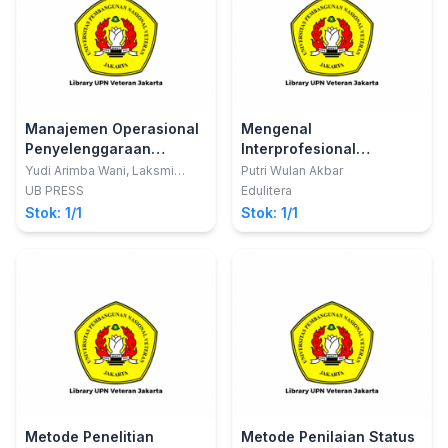
Manajemen Operasional
Mengenal
Penyelenggaraan
Interprofesional
Makanan Massal (Edisi
Education dan
Yudi Arimba Wani, Laksmi
Putri Wulan Akbar
Karunia Tanuwijaya, Eva Putri
Revisi)
Collaboration Bagi
UB PRESS
Edulitera
Arfiani
Mahasiswa Kedokteran
Stok: 1/1
Stok: 1/1
dan Kesehatan
Metode Penelitian
Metode Penilaian Status