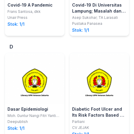
Covid-19 A Pandemic
Covid-19 Di Universitas
Lampung; Masalah dan
Frans Santosa, dkk
Solusi
Unair Press
Asep Sukohar; TA Larasati
Pustaka Panasea
Stok: 1/1
Stok: 1/1
D
Dasar Epidemiologi
Diabetic Foot Ulcer and
Its Risk Factors Based on
Moh. Guntur Nangi Fitri Yanti
Sari Arie Lestari
Evidence Based
Deepublish
Parliani
Research
CV JEJAK
Stok: 1/1