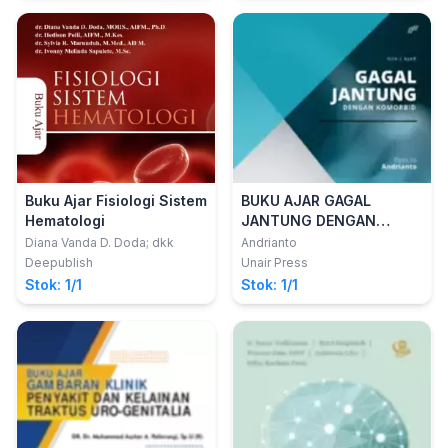
Kehamilan, Persalinan,
Nifas, Bayi Baru Lahir,
Bayi dan Balita,
Gangguan Reproduksi
dan Keluarga Berencana)
Buku Ajar Fisiologi Sistem
BUKU AJAR GAGAL
Hematologi
JANTUNG DENGAN
KOMORBID
Diana Vanda D. Doda; dkk
Andrianto
Deepublish
Unair Press
Stok: 1/1
Stok: 1/1