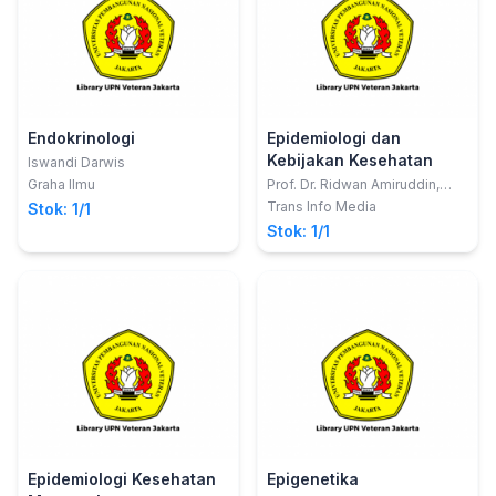
Endokrinologi
Epidemiologi dan
Kebijakan Kesehatan
Iswandi Darwis
Graha Ilmu
Prof. Dr. Ridwan Amiruddin,
SKM., M.Kes., MSc.PH.
Trans Info Media
Stok: 1/1
Stok: 1/1
Epidemiologi Kesehatan
Epigenetika