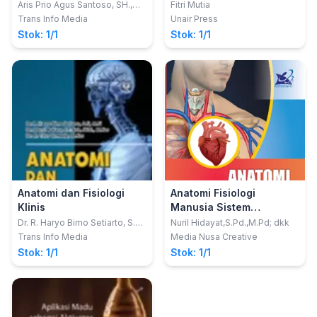
Aris Prio Agus Santoso, SH.,
Fitri Mutia
MH.Kes.; dkk
Trans Info Media
Unair Press
Stok: 1/1
Stok: 1/1
Anatomi dan Fisiologi
Anatomi Fisiologi
Klinis
Manusia Sistem
Kardiovaskular Berbasis
Dr. R. Haryo Bimo Setiarto, S.Si,
Nuril Hidayat,S.Pd.,M.Pd; dkk
M.Si.; Dr. Marni Br Karo,
SETS -PBL
Trans Info Media
Media Nusa Creative
S.Tr.Keb, SKM., M.Kes.; Dr. dr.
Stok: 1/1
Stok: 1/1
Titus Tambaip, M.Kes.