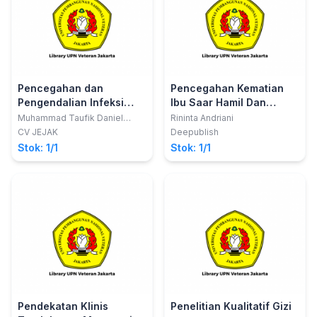
Pencegahan dan
Pencegahan Kematian
Pengendalian Infeksi
Ibu Saar Hamil Dan
Covid-19 dalam
Melahirkan Berbasis
Muhammad Taufik Daniel
Rininta Andriani
Hasibuan, S.Kep.; dkk
Mempertahankan Status
Komunitas
CV JEJAK
Deepublish
Kesehatan pada Tenaga
Stok: 1/1
Stok: 1/1
Kesehatan Dirumah Sakit
Pendekatan Klinis
Penelitian Kualitatif Gizi