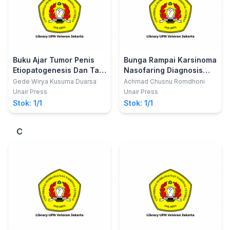
Buku Ajar Tumor Penis
Bunga Rampai Karsinoma
Etiopatogenesis Dan Tata
Nasofaring Diagnosis
Laksana
Dan Terapi Terkini
Gede Wirya Kusuma Duarsa
Achmad Chusnu Romdhoni
Unair Press
Unair Press
Stok: 1/1
Stok: 1/1
C