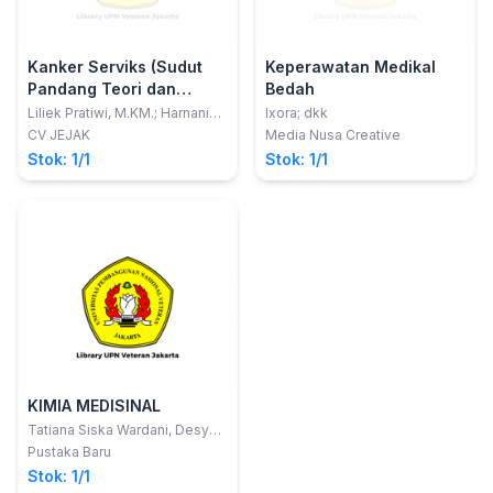
Kanker Serviks (Sudut
Keperawatan Medikal
Pandang Teori dan
Bedah
Penelitian)
Liliek Pratiwi, M.KM.; Harnanik
Ixora; dkk
Nawangsari, S.ST., M.Keb.
CV JEJAK
Media Nusa Creative
Stok: 1/1
Stok: 1/1
KIMIA MEDISINAL
Tatiana Siska Wardani, Desy
Ayu Irma Permatasari, S.Si.,
Pustaka Baru
M.Pharm.Sci., apt. Rony
Stok: 1/1
Setianto