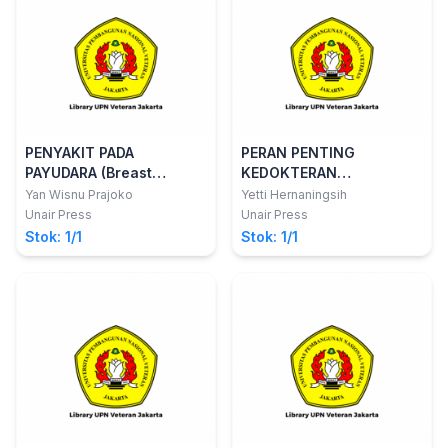
PENYAKIT PADA
PERAN PENTING
PAYUDARA (Breast
KEDOKTERAN
Diseases)
LABORATORIUM DALAM
Yan Wisnu Prajoko
Yetti Hernaningsih
KONTRIBUSI GLOBAL:
Unair Press
Unair Press
Mulai Penegakan
Stok: 1/1
Stok: 1/1
Diagnosis Awal hingga
Pemantauan dan
Perawatan Pasien