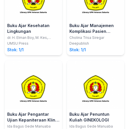
Buku Ajar Kesehatan
Buku Ajar Manajemen
Lingkungan
Komplikasi Pasien
Hemodialisa
dr. H. Elman Boy, M. Kes,
Cholina Trisa Siregar
Sp.KKLP, FIS-PH, FIS-CM,
UMSU Press
Deepublish
AIFO-K
Stok: 1/1
Stok: 1/1
Buku Ajar Pengantar
Buku Ajar Penuntun
Ujian Kepaniteraan Klinik
Kuliah GINEKOLOGI
(Dokter Obstetri,
Ida Bagus Gede Manuaba
Ida Bagus Gede Manuaba