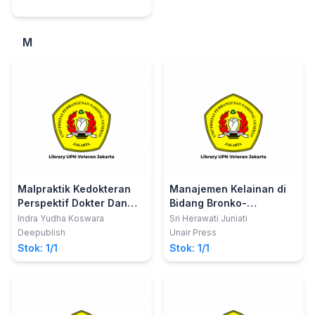
M
Malpraktik Kedokteran
Manajemen Kelainan di
Perspektif Dokter Dan
Bidang Bronko-
Pasien Kajian Hukum Dan
EsofagusREFLUKS
Indra Yudha Koswara
Sri Herawati Juniati
Kode Etik Kedokteran
LARINGOFARING DAN
Deepublish
Unair Press
Indonesia (KODEKI)
DISFAGIA
Stok: 1/1
Stok: 1/1