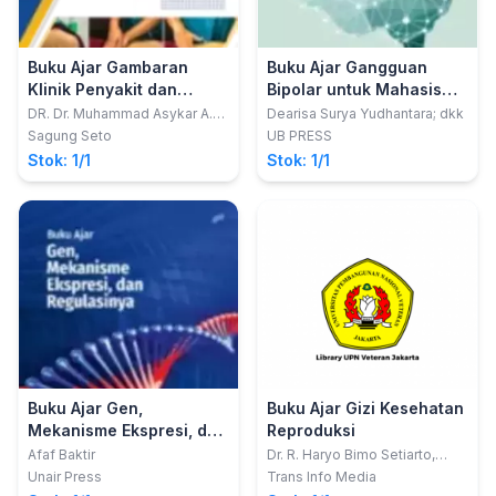
Buku Ajar Gambaran
Buku Ajar Gangguan
Klinik Penyakit dan
Bipolar untuk Mahasiswa
Kelainan Traktus
Kedokteran
DR. Dr. Muhammad Asykar A.
Dearisa Surya Yudhantara; dkk
Palinrungi, Sp.U. (K).
Urogenitalia
Sagung Seto
UB PRESS
Stok: 1/1
Stok: 1/1
Buku Ajar Gen,
Buku Ajar Gizi Kesehatan
Mekanisme Ekspresi, dan
Reproduksi
Regulasinya
Afaf Baktir
Dr. R. Haryo Bimo Setiarto,
S.Si., M.Si.; Dr. Marni Br Karo,
Unair Press
Trans Info Media
S.Tr.Keb., SKM., M.Kes.; Dr. dr.