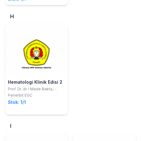
H
Hematologi Klinik Edisi 2
Prof. Dr. dr. I Made Bakta,
Sp.PD-KHOM., FINASIM.
Penerbit EGC
Stok: 1/1
I