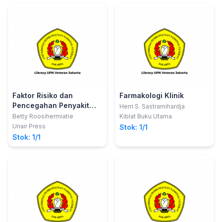
Faktor Risiko dan
Farmakologi Klinik
Pencegahan Penyakit
Herri S. Sastramihardja
Tidak Menular di
Betty Roosihermiatie
Kiblat Buku Utama
Indonesia
Unair Press
Stok: 1/1
Stok: 1/1