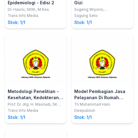
Epidemiologi - Edisi 2
Gizi
Dr. Hasmi, SKM., M.Kes.
Sugeng Wiyono,
A.Md.Gz.,S.K.M., M.Kes. (Epid).
Trans Info Media
Sagung Seto
Stok: 1/1
Stok: 1/1
Metodologi Penelitian -
Model Pembagian Jasa
Kesehatan, Kedokteran
Pelayanan Di Rumah
dan Keperawatan
Sakit Dengan Metode
Prof. Dr. drg. H. Masriadi, SKM.,
Tri Muhammad Hani
S.Pd.I., S.Kg., M.Kes., M.H.; Dr.
Konversi Dan Proporsi
Trans Info Media
Deepublish
Alina Baharuddin, SKM., M.Kes.;
Stok: 1/1
Stok: 1/1
Dr. Samsualam, SKM., S.Kep.,
Ns., M.Kes.