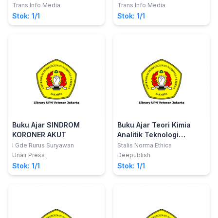
Ginekologi dan
Trans Info Media
Trans Info Media
Obginsos)
Stok: 1/1
Stok: 1/1
Buku Ajar SINDROM
Buku Ajar Teori Kimia
KORONER AKUT
Analitik Teknologi
Laboratorium Medis
I Gde Rurus Suryawan
Stalis Norma Ethica
Unair Press
Deepublish
Stok: 1/1
Stok: 1/1