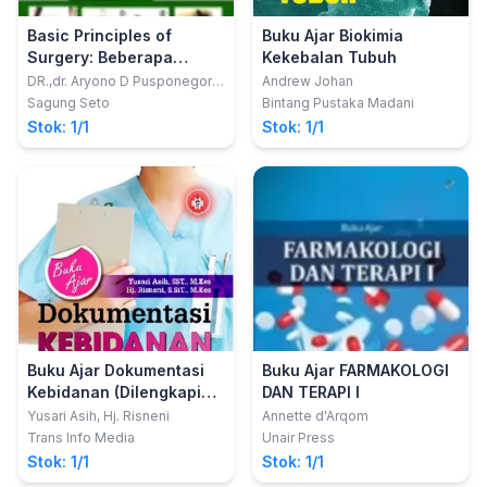
Basic Principles of
Buku Ajar Biokimia
Surgery: Beberapa
Kekebalan Tubuh
Prinsip Acute Care
DR.,dr. Aryono D Pusponegoro
Andrew Johan
SpB (K) BD., FICS., FRCSEd (Ad
Surgery Edisi 2
Sagung Seto
Bintang Pustaka Madani
Hom).;Professor Emeritus
Stok: 1/1
Stok: 1/1
Buku Ajar Dokumentasi
Buku Ajar FARMAKOLOGI
Kebidanan (Dilengkapi
DAN TERAPI I
dengan Format dan
Yusari Asih, Hj. Risneni
Annette d'Arqom
Contoh
Trans Info Media
Unair Press
Pendokumentasian
Stok: 1/1
Stok: 1/1
Asuhan Kebidanan