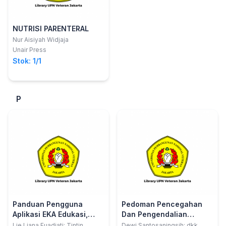
NUTRISI PARENTERAL
Nur Aisiyah Widjaja
Unair Press
Stok: 1/1
P
Panduan Pengguna
Pedoman Pencegahan
Aplikasi EKA Edukasi,
Dan Pengendalian
Kalender, dan Alarm
Methicillin-Resistant
Lie Liana Fuadiati; Tintin
Dewi Santosaningsih; dkk