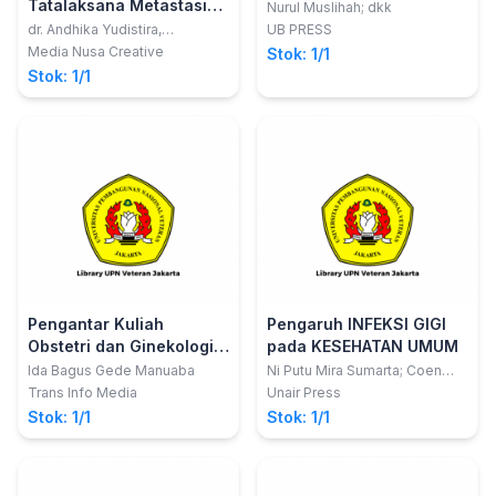
Tatalaksana Metastasis
Nurul Muslihah; dkk
Tulang Belakang
dr. Andhika Yudistira,
UB PRESS
Sp.OT(K)., Spine.
Media Nusa Creative
Stok: 1/1
Stok: 1/1
Pengantar Kuliah
Pengaruh INFEKSI GIGI
Obstetri dan Ginekologi
pada KESEHATAN UMUM
Sosial
Ida Bagus Gede Manuaba
Ni Putu Mira Sumarta; Coen
Pramono D; David Buntoro
Trans Info Media
Unair Press
Kamadjaja
Stok: 1/1
Stok: 1/1