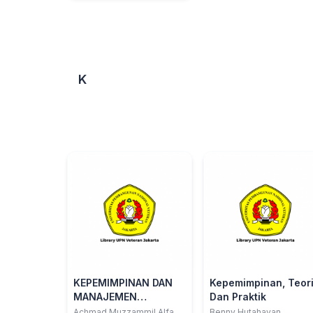
K
KEPEMIMPINAN DAN
Kepemimpinan, Teor
MANAJEMEN
Dan Praktik
LEMBAGA PENDIDIKAN
Achmad Muzzammil Alfan
Benny Hutahayan