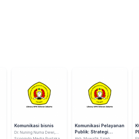
i
Komunikasi bisnis
Komunikasi Pelayanan
K
Publik: Strategi
P
Dr. Nuning Nurna Dewi,
MM.; Dr. H. Achmad Fathoni
Komunikasi dalam
M
Scopindo Media Pustaka
Akh. Muwafik Saleh
El