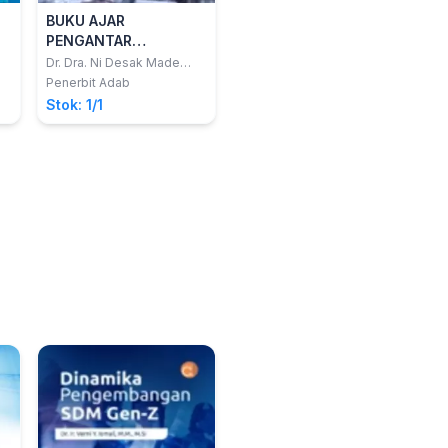
BUKU AJAR
PENGANTAR
MANAJEMEN
Dr. Dra. Ni Desak Made
Santi Diwyarthi, M.Si; I
Penerbit Adab
Wayan Adi Pratama,
Stok: 1/1
S.Tr.Par., M.Par; Renny
Lubis, S.T, M.M; Marlina,
SE., MM Dkk