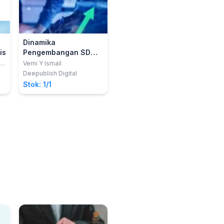
Dinamika
is
Pengembangan SDM
Generasi - Z
,
Verni Y Ismail
u
Deepublish Digital
Stok: 1/1