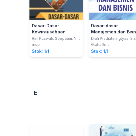
Dasar-Dasar
Dasar-dasar
Kewirausahaan
Manajemen dan Bisn
Rini Kuswati; Soepatini; Nur
Diah Pradiatiningtyas, S.E.
Achmad
M.Sc.; Chriswardana Bay
mup
Graha Ilmu
Dewa, SE., M.Sc.
Stok: 1/1
Stok: 1/1
E