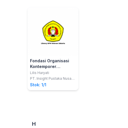
Fondasi Organisasi
Kontemporer
Persfektif Budaya dan
Lilis Haryati
Sistem Dalam
PT. Insight Pustaka Nusa
Utama
Manajemen
Stok: 1/1
H