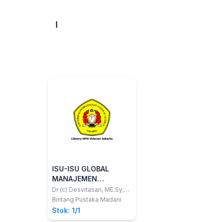
I
ISU-ISU GLOBAL
MANAJEMEN
PENDIDIKAN ISLAM
Dr (c) Desvitasari, ME.Sy;
dkk
Bintang Pustaka Madani
Stok: 1/1