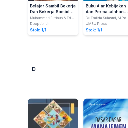
Belajar Sambil Bekerja
Buku Ajar Kebijakan
Dan Bekerja Sambil
dan Permasalahan
Belajar
Pendidikan
Muhammad Firdaus & Frida
Dr. Emilda Sulasmi, M.Pd
Chairunisa
Deepublish
UMSU Press
Stok: 1/1
Stok: 1/1
D