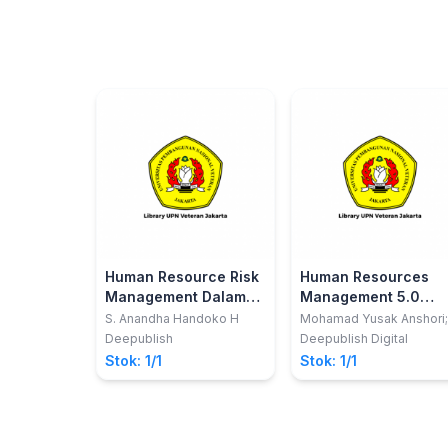
Human Resource Risk
Human Resources
Management Dalam
Management 5.0
Era Revolusi Industri
People Analytics,
S. Anandha Handoko H
Mohamad Yusak Anshori;
Syarifa Hanoum; Sri Guna
4.0
Digital Human
Deepublish
Deepublish Digital
Partiwi
Resources, dan
Stok: 1/1
Stok: 1/1
Kepemimpinan Huma
Centered