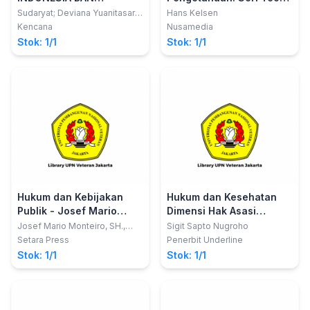
PERKEMBANGANNYA
Hukum Murni
Sudaryat; Deviana Yuanitasari;
Hans Kelsen
Rafan Darodjat
Kencana
Nusamedia
Stok: 1/1
Stok: 1/1
Hukum dan Kebijakan
Hukum dan Kesehatan
Publik - Josef Mario
Dimensi Hak Asasi
Monteiro
Manusia
Josef Mario Monteiro, SH.,
Sigit Sapto Nugroho
S.I.P., M.H.
Setara Press
Penerbit Underline
Stok: 1/1
Stok: 1/1