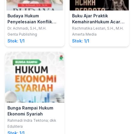
Budaya Hukum
Buku Ajar Praktik
Penyelesaian Konflik
KemahiranHukum Acara
Tanah Adat Masyarakat
Perdata
Dr. Achmadi, S.H., M.H.
Rachmatika Lestari, S.H., M.H.
Dayak Tomun
Genta Publishing
Amerta Media
Stok: 1/1
Stok: 1/1
Bunga Rampai Hukum
Ekonomi Syariah
Rahmadi Indra Tektona; dkk
Edulitera
Stok: 1/1