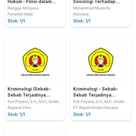
Hukum : Polisi dalam
Sosiologi Terhadap
Mengatasi Tantangan
Kriminalitas, Perilaku
Rangga Abhiyasa
Muhammad Mustofa
Korupsi
Menyimpang, dan
Penerbit Adab
Kencana
Pelanggaran Hukum
Stok: 1/1
Stok: 1/1
Kriminologi (Sebab-
Kriminologi - Sebab-
Sebab Terjadinya
Sebab Terjadinya
Kejahatan)
Kejahatan
Puti Priyana, S.H., M.H.; Andika
Puti Priyana, S.H., M.H.; Andika
Dwi Yuliardi
Dwi Yuliardi
Rajawali Pers
PT RajaGrafindo Persada
Stok: 1/1
Stok: 1/1