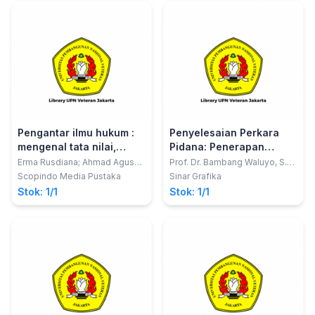
Pengantar ilmu hukum :
Penyelesaian Perkara
mengenal tata nilai,
Pidana: Penerapan
norma dan falsafah
Keadilan Restoratif dan
Erma Rusdiana; Ahmad Agus
Prof. Dr. Bambang Waluyo, S.H.,
Ramdlany
M.H
dasar pembentukan ilmu
Transformatif
Scopindo Media Pustaka
Sinar Grafika
hukum
Stok: 1/1
Stok: 1/1