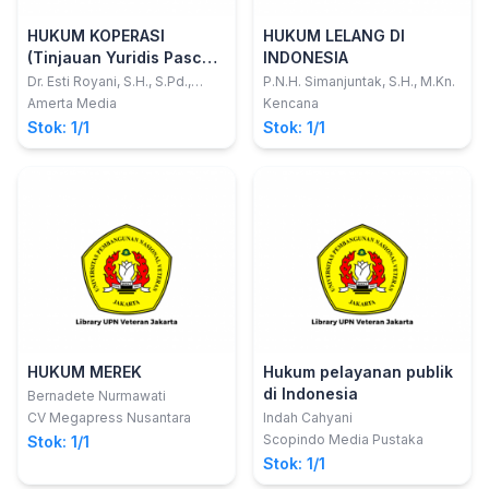
HUKUM KOPERASI
HUKUM LELANG DI
(Tinjauan Yuridis Pasca
INDONESIA
Pembatalan Undang-
Dr. Esti Royani, S.H., S.Pd.,
P.N.H. Simanjuntak, S.H., M.Kn.
M.Pd., M.H., C.PS., C.Me.,
Undang Nomor 17 Tahun
Amerta Media
Kencana
C.HTc., C.Mt.; H. Khoirul Arifin,
2012)
Stok: 1/1
Stok: 1/1
S.Sos., S.H., M.H.
HUKUM MEREK
Hukum pelayanan publik
di Indonesia
Bernadete Nurmawati
CV Megapress Nusantara
Indah Cahyani
Scopindo Media Pustaka
Stok: 1/1
Stok: 1/1