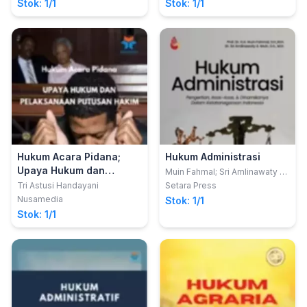
Stok: 1/1
Stok: 1/1
Hukum Acara Pidana;
Hukum Administrasi
Upaya Hukum dan
Muin Fahmal; Sri Amlinawaty A
Muin
Pelaksanaan Putusan
Tri Astusi Handayani
Setara Press
Hakim
Nusamedia
Stok: 1/1
Stok: 1/1