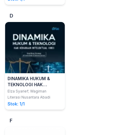
D
DINAMIKA HUKUM &
TEKNOLOGI HAK
KEKAKYAAN
Elza Syarief; Wagiman
INTELEKTUAL (HKI)
Literasi Nusantara Abadi
(Implikasi, Strategi di
Stok: 1/1
Indonesia &
Internasional)
F