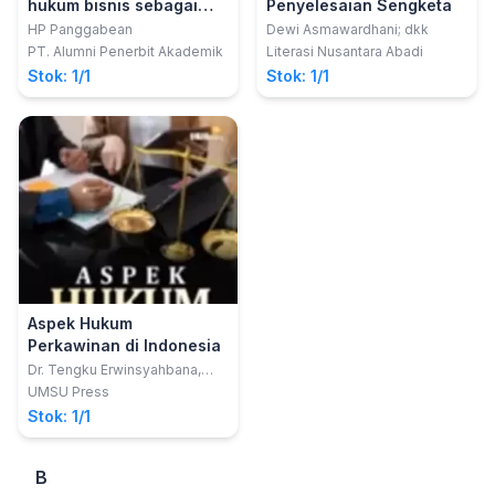
hukum bisnis sebagai
Penyelesaian Sengketa
upaya akademik untuk
HP Panggabean
Dewi Asmawardhani; dkk
memampukan para
PT. Alumni Penerbit Akademik
Literasi Nusantara Abadi
praktisi hukum
Stok: 1/1
Stok: 1/1
melakukan anotasi atas
yurisprudensi mahkamah
agung
Aspek Hukum
Perkawinan di Indonesia
Dr. Tengku Erwinsyahbana,
S.H., M.Hum.; Tengku Rizq
UMSU Press
Frisky Syahbana, S.H.
Stok: 1/1
B