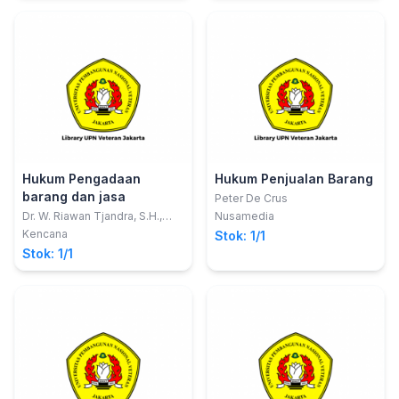
Hukum Pengadaan
Hukum Penjualan Barang
barang dan jasa
Peter De Crus
Dr. W. Riawan Tjandra, S.H.,
Nusamedia
M.Hum.
Kencana
Stok: 1/1
Stok: 1/1