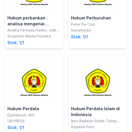
Hukum perbankan :
Hukum Perburuhan
analisa mengenai
Peter De Crus
perjanjian kredit dan
Andika Persada Putera ; editor,
Nusamedia
Mohammad Zamroni
keterkaitannya dengan
Scopindo Media Pustaka
Stok: 1/1
batalnya perkawinan
Stok: 1/1
debitur serta alternatif
penyelesaiannya
Hukum Perdata
Hukum Perdata Islam di
Indonesia
Djumikasih; dkk
UB PRESS
Ibnu Radwan Siddik Turnip,
S.Ag., M.Ag.
Rajawali Pers
Stok: 1/1