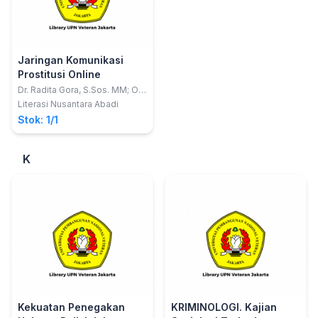
Jaringan Komunikasi
Prostitusi Online
Dr. Radita Gora, S.Sos. MM; Oni
Tarsani, S.Sos.I, M.Ikom
Literasi Nusantara Abadi
Stok: 1/1
K
Kekuatan Penegakan
KRIMINOLOGI. Kajian