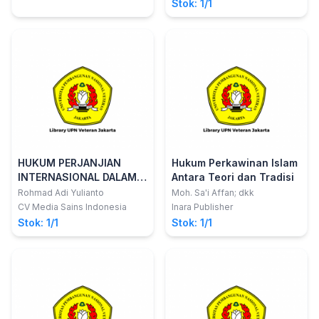
Stok: 1/1
HUKUM PERJANJIAN
Hukum Perkawinan Islam
INTERNASIONAL DALAM
Antara Teori dan Tradisi
ISLAM
Rohmad Adi Yulianto
Moh. Sa'i Affan; dkk
CV Media Sains Indonesia
Inara Publisher
Stok: 1/1
Stok: 1/1