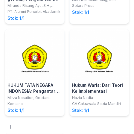
tradisional dan ekspresi
Miranda Risang Ayu, S.H.,
Setara Press
LL.M., Ph.D.; Harry Alexander,
budaya tradisional di
PT. Alumni Penerbit Akademik
Stok: 1/1
S.H., M.H., LL.M.; Wina
Indonesia
Stok: 1/1
Puspitasari, S.H.
HUKUM TATA NEGARA
Hukum Waris: Dari Teori
INDONESIA: Pengantar
Ke Implementasi
Dasar
Mirza Nasution; Geofani
Hazia Nadia
Milthree Saragih
Kencana
CV Cakrawala Satria Mandiri
Stok: 1/1
Stok: 1/1
I