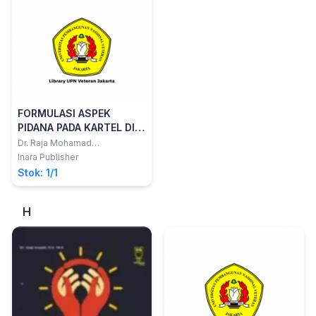
FORMULASI ASPEK
PIDANA PADA KARTEL DI
INDONESIA
Dr. Raja Mohamad
Rozi,S.H.,M.H
Inara Publisher
Stok: 1/1
H