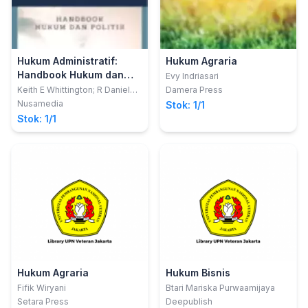
Hukum Administratif:
Hukum Agraria
Handbook Hukum dan
Evy Indriasari
Politik
Keith E Whittington; R Daniel
Damera Press
Kelemen; Gregory A Caldeira
Nusamedia
Stok: 1/1
Stok: 1/1
Hukum Agraria
Hukum Bisnis
Fifik Wiryani
Btari Mariska Purwaamijaya
Setara Press
Deepublish