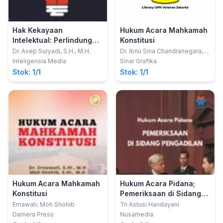
Hak Kekayaan
Hukum Acara Mahkamah
Intelektual: Perlindungan
Konstitusi
dan Kepastian Hukum
Dr. Asep Suryadi, S.H., M.H.
Dr. Ibnu Sina Chandranegara,
S.H., M.H.
dalam PendaftaranMerek
Inteligensia Media
Sinar Grafika
dengan Menggunakan
Stok: 1/1
Stok: 1/1
Sistem Konstitutif
Hukum Acara Mahkamah
Hukum Acara Pidana;
Konstitusi
Pemeriksaan di Sidang
Pengadilan
Ernawati; Moh Shohib
Tri Astusi Handayani
Damera Press
Nusamedia