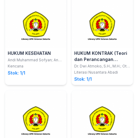
HUKUM KESEHATAN
HUKUM KONTRAK (Teori
dan Perancangan
Andi Muhammad Sofyan; Andy
Parawansa S
Kontrak)
Kencana
Dr. Dwi Atmoko, S.H., M.H.; Otih
Handayani, S.E., S.H., M.H.
Literasi Nusantara Abadi
Stok: 1/1
Stok: 1/1