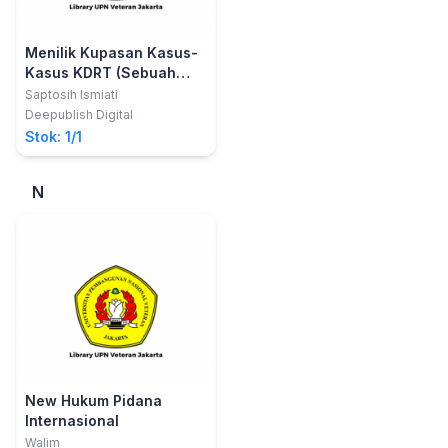
Menilik Kupasan Kasus-
Kasus KDRT (Sebuah
Kajian Yuridis Sosiologis)
Saptosih Ismiati
Deepublish Digital
Stok: 1/1
N
New Hukum Pidana
Internasional
Walim