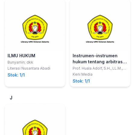
ILMU HUKUM
Instrumen-instrumen
hukum tentang arbitrase
Bunyamin; dkk
komersial di Indonesia
Literasi Nusantara Abadi
Prof. Huala Adolf, S.H., LL.M.,
Ph.D.
Keni Media
Stok: 1/1
Stok: 1/1
J