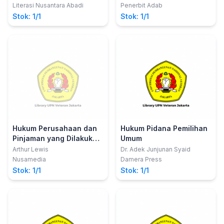
Dkk
M.H.
Daya Alam Mineral dan
Literasi Nusantara Abadi
Penerbit Adab
Batubara
Stok: 1/1
Stok: 1/1
Hukum Perusahaan dan
Hukum Pidana Pemilihan
Pinjaman yang Dilakukan
Umum
Oleh Perusahaan
Arthur Lewis
Dr. Adek Junjunan Syaid
Nusamedia
Damera Press
Stok: 1/1
Stok: 1/1