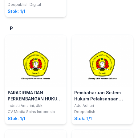
Deepublish Digital
Stok: 1/1
P
PARADIGMA DAN
Pembaharuan Sistem
PERKEMBANGAN HUKUM
Hukum Pelaksanaan
DI NEGARA KESATUAN
Pidana
Indriati Amarini; dkk
Ade Adhari
REPUBLIK INDONESIA
CV Media Sains Indonesia
Deepublish
Stok: 1/1
Stok: 1/1