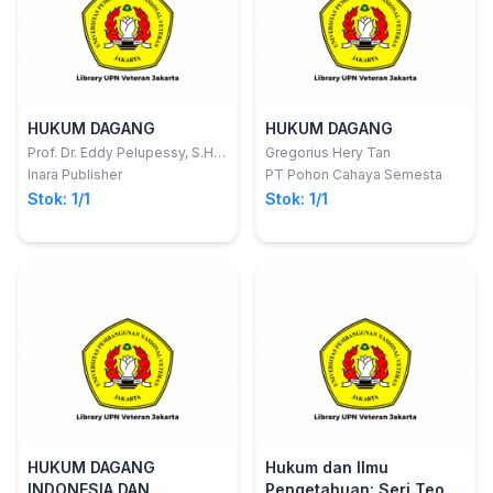
HUKUM DAGANG
HUKUM DAGANG
Prof. Dr. Eddy Pelupessy, S.H.,
Gregorius Hery Tan
M.Hum.
Inara Publisher
PT Pohon Cahaya Semesta
Stok: 1/1
Stok: 1/1
HUKUM DAGANG
Hukum dan Ilmu
INDONESIA DAN
Pengetahuan: Seri Teori