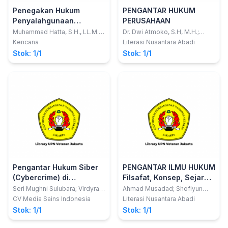
Penegakan Hukum
PENGANTAR HUKUM
Penyalahgunaan
PERUSAHAAN
Narkoba di Indonesia
Muhammad Hatta, S.H., LL.M.,
Dr. Dwi Atmoko, S.H, M.H.;
Ph.D.
Jantarda Mauli Hutagalung,
Kencana
Literasi Nusantara Abadi
S.H., SPd.I , M.H.
Stok: 1/1
Stok: 1/1
Pengantar Hukum Siber
PENGANTAR ILMU HUKUM
(Cybercrime) di
Filsafat, Konsep, Sejarah,
Indonesia
Aliran/Mazhab, Teori,
Seri Mughni Sulubara; Virdyra
Ahmad Musadad; Shofiyun
Tasril; Nurkhalisah
Nahidloh
Sistem, Asas, Sumber,
CV Media Sains Indonesia
Literasi Nusantara Abadi
dan Interpretasi dalam
Stok: 1/1
Stok: 1/1
Ilmu Hukum