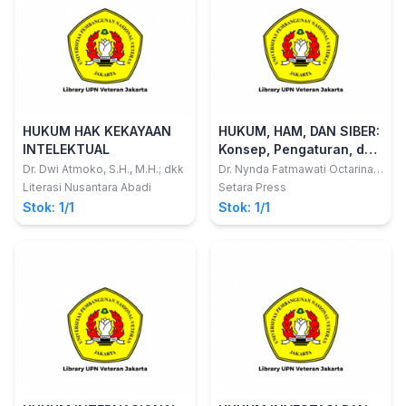
HUKUM HAK KEKAYAAN
HUKUM, HAM, DAN SIBER:
INTELEKTUAL
Konsep, Pengaturan, dan
Pelanggaran di Media
Dr. Dwi Atmoko, S.H., M.H.; dkk
Dr. Nynda Fatmawati Octarina,
S.H., M.H.
Sosial
Literasi Nusantara Abadi
Setara Press
Stok: 1/1
Stok: 1/1