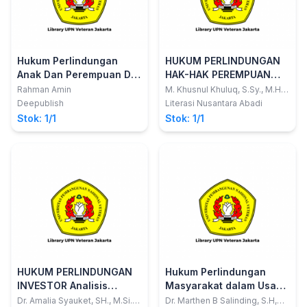
Hukum Perlindungan
HUKUM PERLINDUNGAN
Anak Dan Perempuan Di
HAK-HAK PEREMPUAN
Indonesia
DAN ANAK: Teori, Praktik,
Rahman Amin
M. Khusnul Khuluq, S.Sy., M.H.
dkk
serta Arah Pembaruan
Deepublish
Literasi Nusantara Abadi
Hukum di Badan
Stok: 1/1
Stok: 1/1
Peradilan
HUKUM PERLINDUNGAN
Hukum Perlindungan
INVESTOR Analisis
Masyarakat dalam Usaha
Investasi Ilegal Binomo
Pertambangan Sumber
Dr. Amalia Syauket, SH., M.Si.
Dr. Marthen B Salinding, S.H,