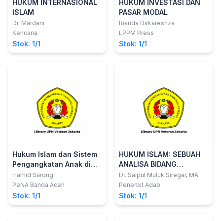
HUKUM INTERNASIONAL
HUKUM INVESTASI DAN
ISLAM
PASAR MODAL
Dr. Mardani
Rianda Dirkareshza
Kencana
LPPM Press
Stok: 1/1
Stok: 1/1
Hukum Islam dan Sistem
HUKUM ISLAM: SEBUAH
Pengangkatan Anak di
ANALISA BIDANG
Indonesia
PERKAWINAN DAN
Hamid Sarong
Dr. Saipul Muluk Siregar, MA
WARISAN DI SUMATERA
PeNA Banda Aceh
Penerbit Adab
UTARA
Stok: 1/1
Stok: 1/1