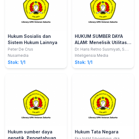
Hukum Sosialis dan
HUKUM SUMBER DAYA
Sistem Hukum Lainnya
ALAM: Menelisik Utilitas
Tambang Batu Bara di
Peter De Crus
Dr. Haris Retno Susmiyati, S.H.,
M.H.
Kawasan Hutan
Nusamedia
Inteligensia Media
Stok: 1/1
Stok: 1/1
Hukum sumber daya
Hukum Tata Negara
genetik, Pengetahuan
Eka NAM Sihombing; dkk