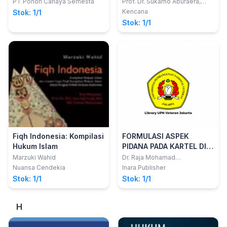
PT Pohon Cahaya Semesta
Prof. Dr. Sukarno Aburaera,
S.H.; Prof. Dr. Muhadar, S.H.,
Kencana
Stok: 1/1
M.Si.; Maskun, S.H.,LL.M.
Stok: 1/1
Fiqh Indonesia: Kompilasi
FORMULASI ASPEK
Hukum Islam
PIDANA PADA KARTEL DI
INDONESIA
Marzuki Wahid
Dr. Raja Mohamad
Rozi,S.H.,M.H
Nuansa Cendekia
Inara Publisher
Stok: 1/1
Stok: 1/1
H