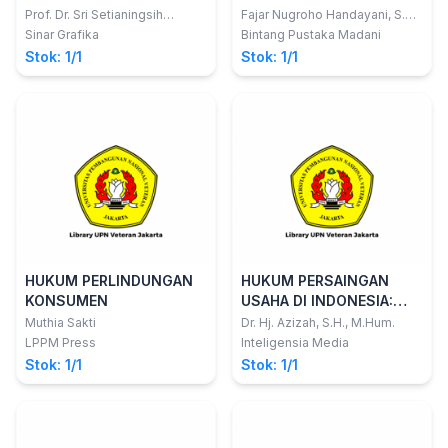
Prof. Dr. Sri Setianingsih
Fajar Nugroho Handayani, S.H.;
Suwardi, S.H., M.H. Dan Dr. Ida
Ahmad Raihan Harahap
Sinar Grafika
Bintang Pustaka Madani
Kurnia, S.H., M.H.
Stok: 1/1
Stok: 1/1
HUKUM PERLINDUNGAN
HUKUM PERSAINGAN
KONSUMEN
USAHA DI INDONESIA:
Dalam Pendekatan
Muthia Sakti
Dr. Hj. Azizah, S.H., M.Hum.
Normatif dan Empiris
LPPM Press
Inteligensia Media
Stok: 1/1
Stok: 1/1