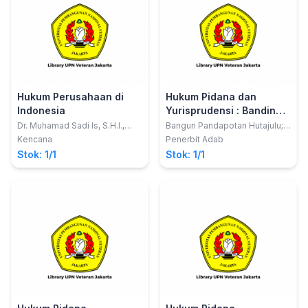
Hukum Perusahaan di
Hukum Pidana dan
Indonesia
Yurisprudensi : Banding
dan Kasasi atas Putusan
Dr. Muhamad Sadi Is, S.H.I.,
Bangun Pandapotan Hutajulu;
M.H.
Cynthia Christine Hutagalung
Bebas
Kencana
Penerbit Adab
Stok: 1/1
Stok: 1/1