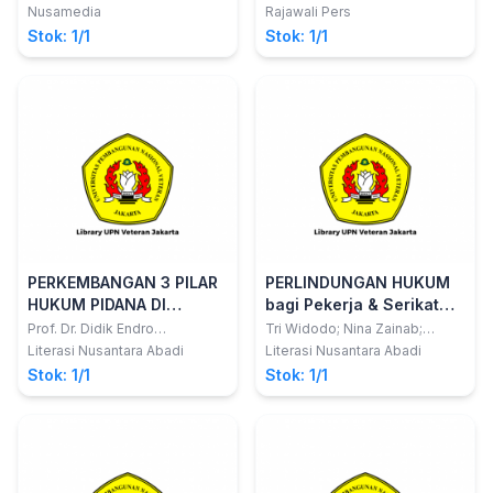
Budaya
Nusamedia
Rajawali Pers
Stok: 1/1
Stok: 1/1
PERKEMBANGAN 3 PILAR
PERLINDUNGAN HUKUM
HUKUM PIDANA DI
bagi Pekerja & Serikat
INDONESIA
Pekerja dalam hal
Prof. Dr. Didik Endro
Tri Widodo; Nina Zainab;
Purwoleksono, S.H., M.H.
Amalia Syauket
Peralihan Kepemilikanan
Literasi Nusantara Abadi
Literasi Nusantara Abadi
Perusahaan
Stok: 1/1
Stok: 1/1