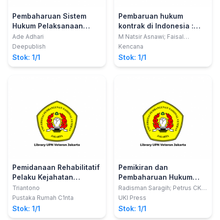
Pembaharuan Sistem
Pembaruan hukum
Hukum Pelaksanaan
kontrak di Indonesia :
Pidana
prakontrak, kontrak,
Ade Adhari
M Natsir Asnawi; Faisal
Santiago
pascakontrak
Deepublish
Kencana
Stok: 1/1
Stok: 1/1
Pemidanaan Rehabilitatif
Pemikiran dan
Pelaku Kejahatan
Pembaharuan Hukum
Domestik
Suatu Renungan dan
Triantono
Radisman Saragih; Petrus CKL
Bello; Wetmen Sinaga; Jonny
Suatu Sumbangan
Pustaka Rumah C1nta
UKI Press
Sinaga, Mangisi Simanjuntak,
Hukum dari Fakultas
Stok: 1/1
Stok: 1/1
Henry Donald, Hendri Jayadi,
Hukum Universitas
Morus M. Sianipar, Nikson