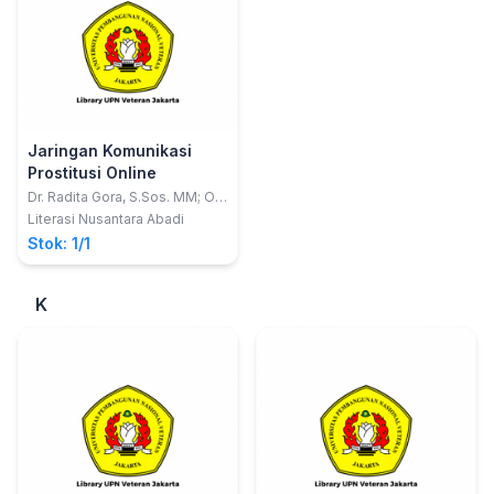
Jaringan Komunikasi
Prostitusi Online
Dr. Radita Gora, S.Sos. MM; Oni
Tarsani, S.Sos.I, M.Ikom
Literasi Nusantara Abadi
Stok: 1/1
K