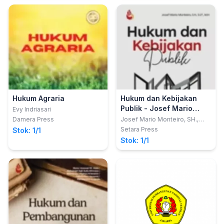
Hukum Agraria
Hukum dan Kebijakan
Publik - Josef Mario
Evy Indriasari
Monteiro
Damera Press
Josef Mario Monteiro, SH.,
S.I.P., M.H.
Setara Press
Stok: 1/1
Stok: 1/1