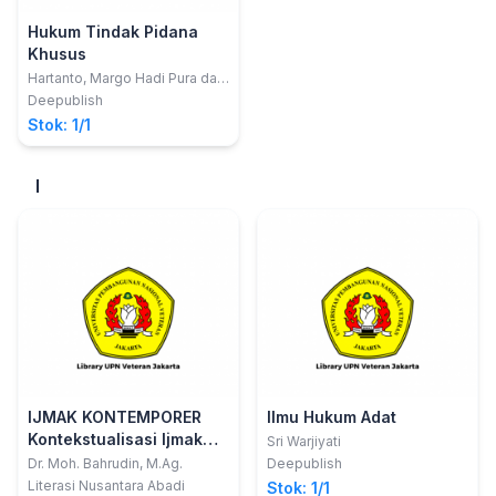
Hukum Tindak Pidana
Khusus
Hartanto, Margo Hadi Pura dan
Oci Senjaya
Deepublish
Stok: 1/1
I
IJMAK KONTEMPORER
Ilmu Hukum Adat
Kontekstualisasi Ijmak
Sri Warjiyati
Dalam Legislasi Hukum
Dr. Moh. Bahrudin, M.Ag.
Deepublish
Islam Di Indonesia
Literasi Nusantara Abadi
Stok: 1/1