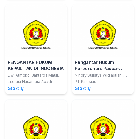
Kristen Indonesia
Gans Lalu, Diana RW
Napitupulu, Merry Rohana
Sibarani, Robert Pangihutan
Radjagoekgoek, Petrus Irwan
Panja
PENGANTAR HUKUM
Pengantar Hukum
KEPAILITAN DI INDONESIA
Perburuhan: Pasca-
Undang-Undang Cipta
Dwi Atmoko; Jantarda Mauli
Nindry Sulistya Widiastiani,
Hutagalung
S.H., M.H.
Kerja
Literasi Nusantara Abadi
PT Kanisius
Stok: 1/1
Stok: 1/1