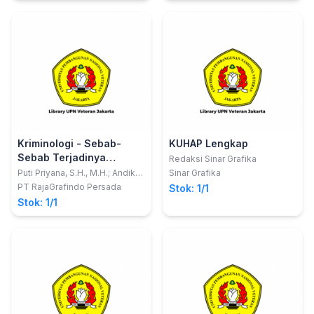
Kriminologi - Sebab-
KUHAP Lengkap
Sebab Terjadinya
Redaksi Sinar Grafika
Kejahatan
Puti Priyana, S.H., M.H.; Andika
Sinar Grafika
Dwi Yuliardi
PT RajaGrafindo Persada
Stok: 1/1
Stok: 1/1