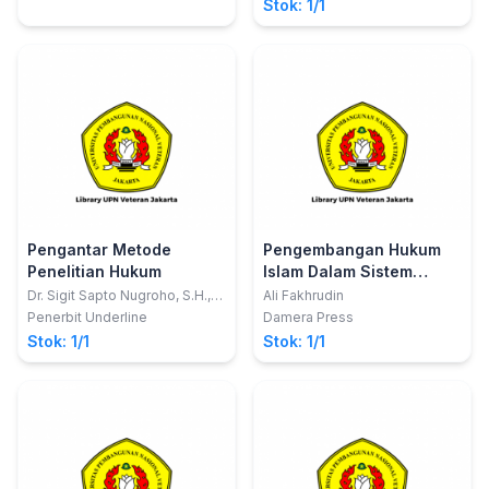
dan Interpretasi dalam
Stok: 1/1
Sarto Dumbaris, Yosefina
Ilmu Hukum
Daku, Agus Hermanto, Siti
Mariam, Siti Aisyah, Ahmad
Musadad
Pengantar Metode
Pengembangan Hukum
Penelitian Hukum
Islam Dalam Sistem
Hukum Ketenagakerjaan
Dr. Sigit Sapto Nugroho, S.H.,
Ali Fakhrudin
M.Hum.
di Indonesia
Penerbit Underline
Damera Press
Stok: 1/1
Stok: 1/1