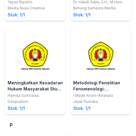
Advocate Profession
Indonesia
Yayan Riyanto
Dr. Habib Adjie, S.H., M.Hum.
Malpractice in Indonesia
Media Nusa Creative
Bintang Semesta Media
Stok: 1/1
Stok: 1/1
Meningkatkan Kesadaran
Metodologi Penelitian
Hukum Masyarakat Studi
Fenomenologi:
Atas Pelanggaran
Pendekatan Hussalian
Hamda Sulfinadia
I Made Anom Wiranata
Peraturan Perundang-
dan Heideggerian
Deepublish
Jejak Pustaka
Undangan Tentang
Stok: 1/1
Stok: 1/1
Perkawinan
P