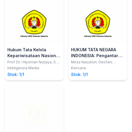
Hukum Tata Kelola
HUKUM TATA NEGARA
Kepariwisataan Nasional
INDONESIA: Pengantar
Berkelanjutan Alamdan
Dasar
Prof. Dr. I Nyoman Nurjaya, S.H.,
Mirza Nasution; Geofani
M.H.
Milthree Saragih
Budaya Berbasis
Inteligensia Media
Kencana
Masyarakat Hukum Adat
Stok: 1/1
Stok: 1/1