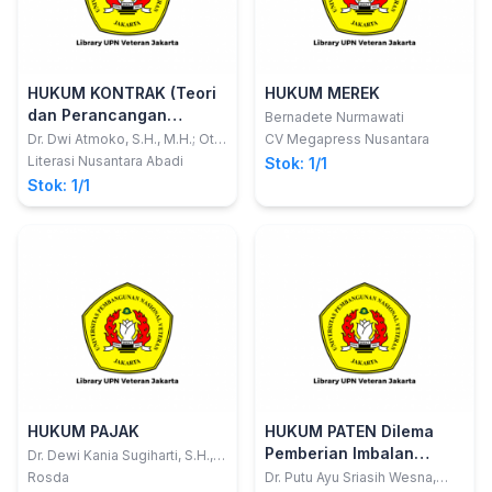
HUKUM KONTRAK (Teori
HUKUM MEREK
dan Perancangan
Bernadete Nurmawati
Kontrak)
Dr. Dwi Atmoko, S.H., M.H.; Otih
CV Megapress Nusantara
Handayani, S.E., S.H., M.H.
Literasi Nusantara Abadi
Stok: 1/1
Stok: 1/1
HUKUM PAJAK
HUKUM PATEN Dilema
Pemberian Imbalan
Dr. Dewi Kania Sugiharti, S.H.,
M.H.; dkk
Pelaksaan Paten oleh
Rosda
Dr. Putu Ayu Sriasih Wesna,