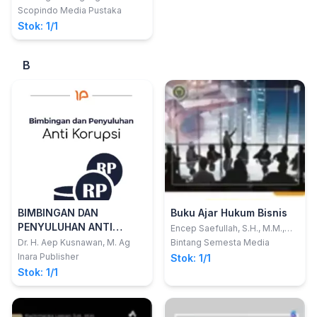
SpOG., M.H., C.M.C
Scopindo Media Pustaka
Stok: 1/1
B
BIMBINGAN DAN
Buku Ajar Hukum Bisnis
PENYULUHAN ANTI
Encep Saefullah, S.H., M.M.,
C.HRA., C.PHRM.; dkk
KORUPSI Dari Berpikir
Dr. H. Aep Kusnawan, M. Ag
Bintang Semesta Media
Kritis Terhadap Korupsi
Inara Publisher
Stok: 1/1
Hingga Studi Kasus
Stok: 1/1