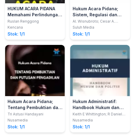
HUKUM ACARA PIDANA
Hukum Acara Pidana;
Memahami Perlindungan
Sistem, Regulasi dan
HAM dalam Proses
Praktik
Ruslan Renggong
Al. Wisnubroto; Cesar A.
Munthe
Penahanan di Indonesia
Kencana
Suluh Media
Stok: 1/1
Stok: 1/1
Hukum Acara Pidana;
Hukum Administratif:
Tentang Pembuktian dan
Handbook Hukum dan
Putusan Pengadilan
Politik
Tri Astusi Handayani
Keith E Whittington; R Daniel
Kelemen; Gregory A Caldeira
Nusamedia
Nusamedia
Stok: 1/1
Stok: 1/1