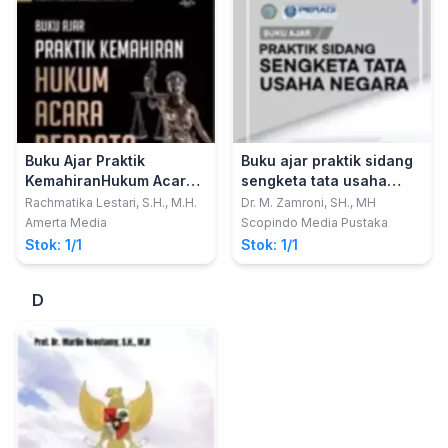
Buku Ajar Praktik
Buku ajar praktik sidang
KemahiranHukum Acara
sengketa tata usaha
Perdata
negara
Rachmatika Lestari, S.H., M.H.
Dr. M. Zamroni, SH., MH
Amerta Media
Scopindo Media Pustaka
Stok: 1/1
Stok: 1/1
D