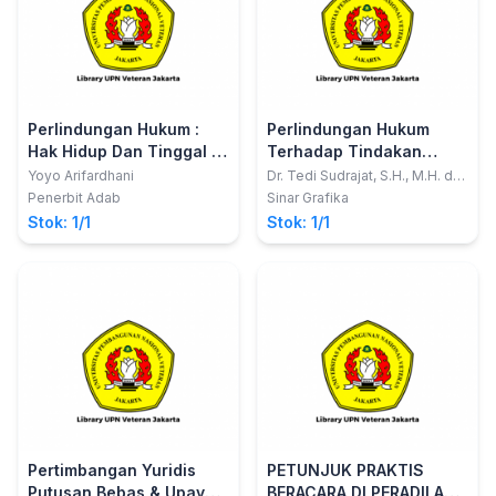
Perlindungan Hukum :
Perlindungan Hukum
Hak Hidup Dan Tinggal Di
Terhadap Tindakan
Lingkungan Yang Baik
Pemerintahan
Yoyo Arifardhani
Dr. Tedi Sudrajat, S.H., M.H. dan
Endra Wijaya, S.H., M.H.
Dan Sehat
Penerbit Adab
Sinar Grafika
Stok: 1/1
Stok: 1/1
Pertimbangan Yuridis
PETUNJUK PRAKTIS
Putusan Bebas & Upaya
BERACARA DI PERADILAN