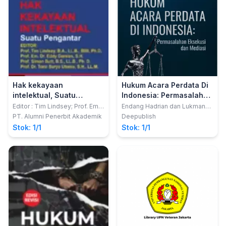
Hak kekayaan
Hukum Acara Perdata Di
intelektual, Suatu
Indonesia: Permasalahan
pengantar
Eksekusi Dan Mediasi
Editor : Tim Lindsey; Prof. Em.
Endang Hadrian dan Lukman
Dr. Eddy Damian, S.H.; Prof.
Hakim
PT. Alumni Penerbit Akademik
Deepublish
Simon Butt, B.A., LL.B.; Dr. Tomi
Stok: 1/1
Stok: 1/1
Suryo Utomo, S.H., LL.M.