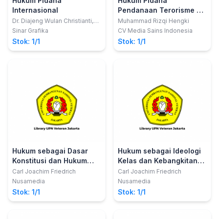
Hukum Pidana
Hukum Pidana
Internasional
Pendanaan Terorisme di
Indonesia
Dr. Diajeng Wulan Christianti,
Muhammad Rizqi Hengki
S.H., LL.M.
Sinar Grafika
CV Media Sains Indonesia
Stok: 1/1
Stok: 1/1
Hukum sebagai Dasar
Hukum sebagai Ideologi
Konstitusi dan Hukum
Kelas dan Kebangkitan
sebagai Ungkapan Ruh
Hukum Alam di Eropa dan
Carl Joachim Friedrich
Carl Joachim Friedrich
Amerika
Nusamedia
Nusamedia
Stok: 1/1
Stok: 1/1