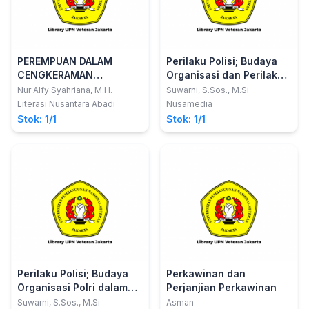
PEREMPUAN DALAM
Perilaku Polisi; Budaya
CENGKERAMAN
Organisasi dan Perilaku
KEKERASAN SEKSUAL
Komunikasi
Nur Alfy Syahriana, M.H.
Suwarni, S.Sos., M.Si
BERBASIS ELEKTRONIK
Literasi Nusantara Abadi
Nusamedia
Stok: 1/1
Stok: 1/1
Perilaku Polisi; Budaya
Perkawinan dan
Organisasi Polri dalam
Perjanjian Perkawinan
Potret Komunikasi
Suwarni, S.Sos., M.Si
Asman