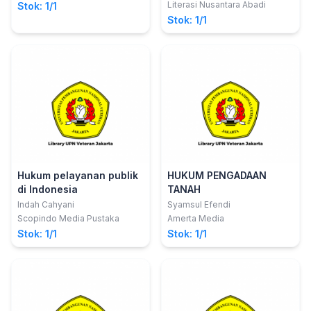
S.H., M.Kn.
Pemerintah dan
Literasi Nusantara Abadi
Stok: 1/1
Pengabaian Hak
Stok: 1/1
Eksklusif untuk
Kepentingan Umu
Hukum pelayanan publik
HUKUM PENGADAAN
di Indonesia
TANAH
Indah Cahyani
Syamsul Efendi
Scopindo Media Pustaka
Amerta Media
Stok: 1/1
Stok: 1/1