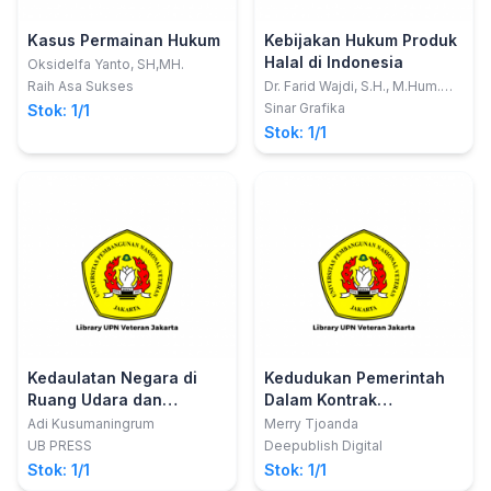
Kasus Permainan Hukum
Kebijakan Hukum Produk
Halal di Indonesia
Oksidelfa Yanto, SH,MH.
Raih Asa Sukses
Dr. Farid Wajdi, S.H., M.Hum.
dan Diana Susanti, S.H., M.Kn.
Sinar Grafika
Stok: 1/1
Stok: 1/1
Kedaulatan Negara di
Kedudukan Pemerintah
Ruang Udara dan
Dalam Kontrak
Perkembangan Angkutan
Pengadaan Barang Dan
Adi Kusumaningrum
Merry Tjoanda
Udara Internasional
Jasa
UB PRESS
Deepublish Digital
Stok: 1/1
Stok: 1/1