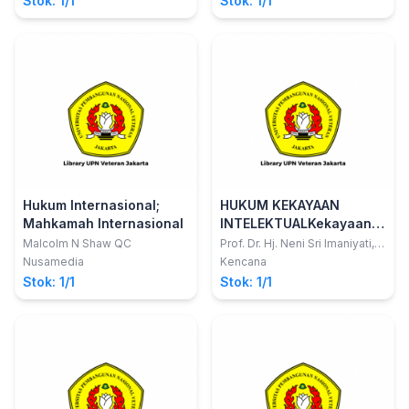
Stok: 1/1
Stok: 1/1
Hukum Internasional;
HUKUM KEKAYAAN
Mahkamah Internasional
INTELEKTUALKekayaan
Intelektual, Hak
Malcolm N Shaw QC
Prof. Dr. Hj. Neni Sri Imaniyati,
S.H., M.H.; dkk
Kekayaan Intelektual,
Nusamedia
Kencana
Hak Cipta, Paten, dan
Stok: 1/1
Stok: 1/1
Merek