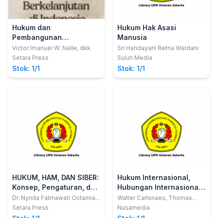
Hukum dan
Hukum Hak Asasi
Pembangunan
Manusia
Berkelanjutan di
Victor Imanuel W. Nalle, dkk.
Sri Handayani Retna Wardani
Indonesia
Setara Press
Suluh Media
Stok: 1/1
Stok: 1/1
HUKUM, HAM, DAN SIBER:
Hukum Internasional,
Konsep, Pengaturan, dan
Hubungan Internasional
Pelanggaran di Media
dan Kepatuhan:
Dr. Nynda Fatmawati Octarina,
Walter Carlsnaes, Thomas
S.H., M.H.
Risse, Beth A Simmons
Sosial
Handbook Hubungan
Setara Press
Nusamedia
Internasional