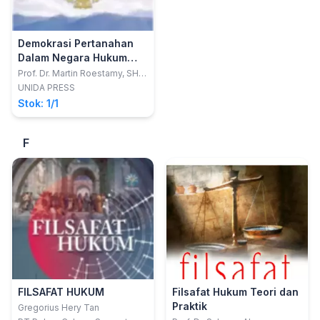
Demokrasi Pertanahan
Dalam Negara Hukum
Pancasila
Prof. Dr. Martin Roestamy, SH.,
MH.
UNIDA PRESS
Stok: 1/1
F
FILSAFAT HUKUM
Filsafat Hukum Teori dan
Praktik
Gregorius Hery Tan