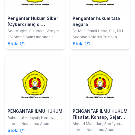
Pengantar Hukum Siber
Pengantar hukum tata
(Cybercrime) di
negara
Indonesia
Seri Mughni Sulubara; Virdyra
Dr. Muh. Ramli Haba, SH., MH
Tasril; Nurkhalisah
CV Media Sains Indonesia
Scopindo Media Pustaka
Stok: 1/1
Stok: 1/1
PENGANTAR ILMU HUKUM
PENGANTAR ILMU HUKUM
Filsafat, Konsep, Sejarah,
Rahmatul Hidayati; Herniwati;
Sifaul Amin; Micael Josviranto,
Aliran/Mazhab, Teori,
Literasi Nusantara Abadi
Ahmad Musadad; Shofiyun
Anggra Yudha Ramadianto, Ina
Nahidloh
Sistem, Asas, Sumber,
Literasi Nusantara Abadi
Stok: 1/1
Heliany, Maximinus Adrianus