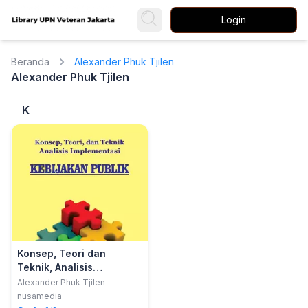
Login
Beranda
Alexander Phuk Tjilen
Alexander Phuk Tjilen
K
Konsep, Teori dan
Teknik, Analisis
Implementasi, Kebijakan
Alexander Phuk Tjilen
Publik
nusamedia