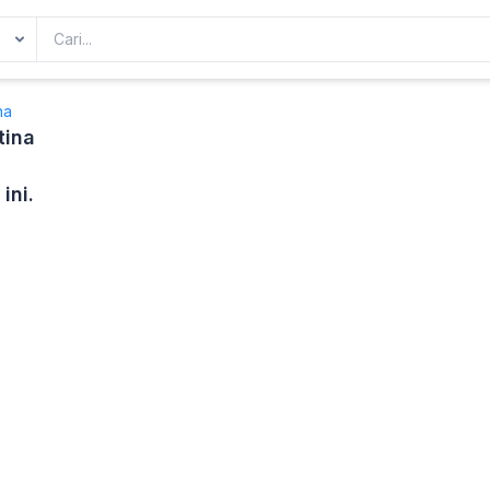
na
tina
ini.