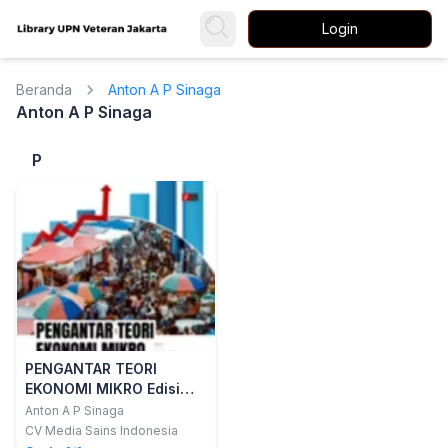
Login
Beranda
Anton A P Sinaga
Anton A P Sinaga
P
PENGANTAR TEORI
EKONOMI MIKRO Edisi
Revisi 1
Anton A P Sinaga
CV Media Sains Indonesia