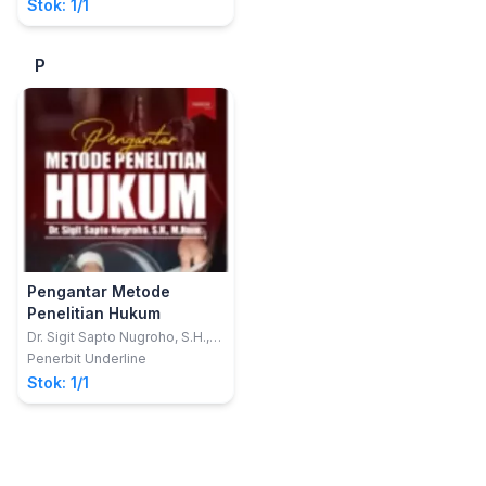
Stok: 1/1
P
Pengantar Metode
Penelitian Hukum
Dr. Sigit Sapto Nugroho, S.H.,
M.Hum.
Penerbit Underline
Stok: 1/1