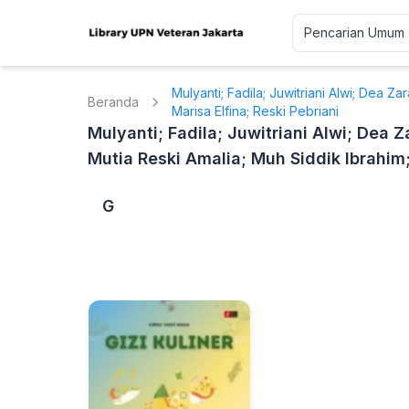
Mulyanti; Fadila; Juwitriani Alwi; Dea Za
Beranda
Marisa Elfina; Reski Pebriani
Mulyanti; Fadila; Juwitriani Alwi; Dea 
Mutia Reski Amalia; Muh Siddik Ibrahim;
G