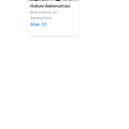
Hukum Administrasi
Muin Fahmal; Sri
Amlinawaty A Muin
Setara Press
Stok: 1/1