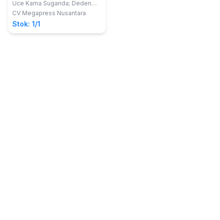
Mahasiswa
Uce Karna Suganda; Deden
Hadi Kushendar
CV Megapress Nusantara
Stok: 1/1