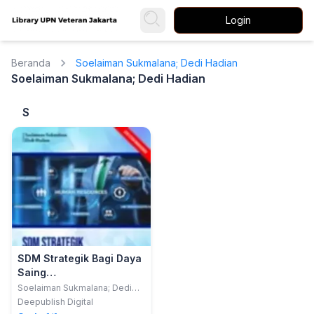
Login
Beranda
Soelaiman Sukmalana; Dedi Hadian
Soelaiman Sukmalana; Dedi Hadian
S
SDM Strategik Bagi Daya
Saing
Organisasi/Perusahaan
Soelaiman Sukmalana; Dedi
Hadian
Era Industri 4.0 dan
Deepublish Digital