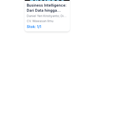
Business Intelligence:
Dari Data hingga
Keputusan
Daniel Yeri Kristiyanto; Didi
Supriyadi
Menggunakan Looker
CV. Wawasan Ilmu
Studio
Stok: 1/1