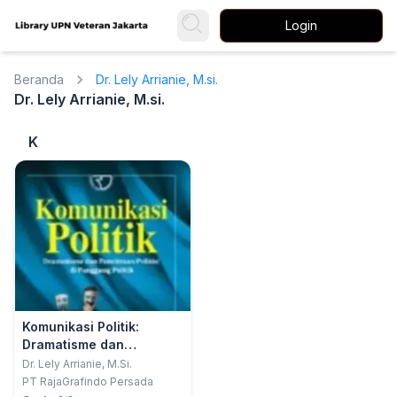
Login
Beranda
Dr. Lely Arrianie, M.si.
Dr. Lely Arrianie, M.si.
K
Komunikasi Politik:
Dramatisme dan
Pencitraan Politisi di
Dr. Lely Arrianie, M.Si.
Panggung Politik
PT RajaGrafindo Persada